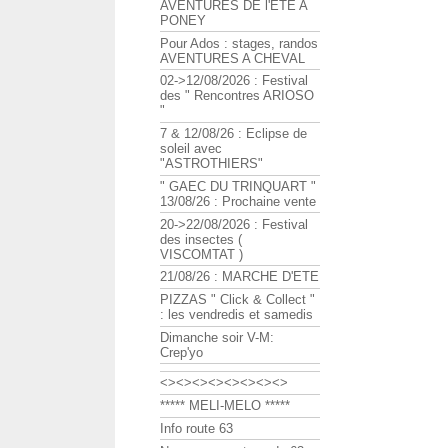
AVENTURES DE l'ETE A
PONEY
Pour Ados : stages, randos
AVENTURES A CHEVAL
02->12/08/2026 : Festival
des " Rencontres ARIOSO
"
7 & 12/08/26 : Eclipse de
soleil avec
"ASTROTHIERS"
" GAEC DU TRINQUART "
13/08/26 : Prochaine vente
20->22/08/2026 : Festival
des insectes (
VISCOMTAT )
21/08/26 : MARCHE D'ETE
PIZZAS " Click & Collect "
: les vendredis et samedis
Dimanche soir V-M:
Crep'yo
<><><><><><><><>
***** MELI-MELO *****
Info route 63