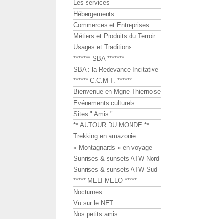
Les services
Hébergements
Commerces et Entreprises
Métiers et Produits du Terroir
Usages et Traditions
******* SBA *******
SBA : la Redevance Incitative
****** C.C.M.T. ******
Bienvenue en Mgne-Thiernoise
Evénements culturels
Sites " Amis "
** AUTOUR DU MONDE **
Trekking en amazonie
« Montagnards » en voyage
Sunrises & sunsets ATW Nord
Sunrises & sunsets ATW Sud
***** MELI-MELO *****
Nocturnes
Vu sur le NET
Nos petits amis