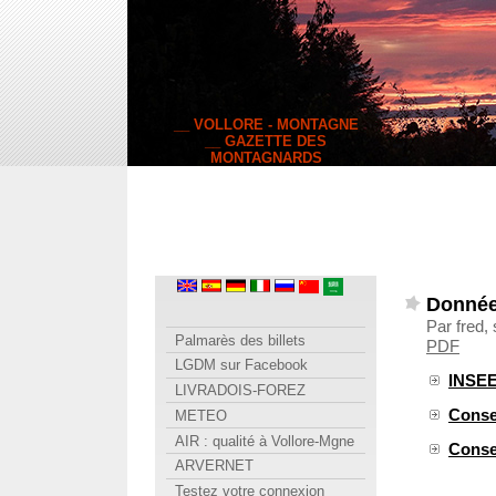
__ VOLLORE - MONTAGNE
__ GAZETTE DES
MONTAGNARDS
Donnée
Par fred,
Palmarès des billets
PDF
LGDM sur Facebook
INSE
LIVRADOIS-FOREZ
Conse
METEO
AIR : qualité à Vollore-Mgne
Conse
ARVERNET
Testez votre connexion