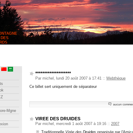
MONTAGNE
 DES
RDS
********************
Par michel, lundi 20 août 2007 à 17:41
::
Webthèque
ts
Ce billet sert uniquement de séparateur
ok
EZ
aucun commen
lore-Mgne
VIREE DES DRUIDES
Par michel, mercredi 1 août 2007 à 19:16
::
2007
exion
Traditionnelle
Virée des
Druides
organisée par l'Amic