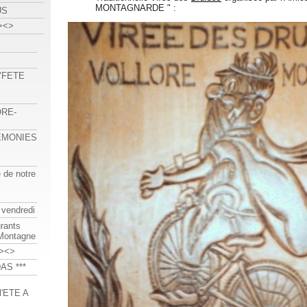
MONTAGNARDE " :
US
><>
 "FETE
ORE-
REMONIES
e de notre
 vendredi
urants
-Montagne
><>
AS ***
'ETE A