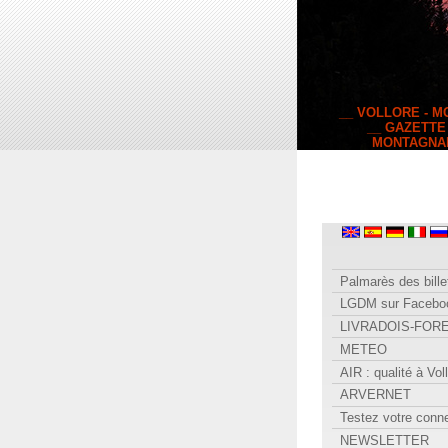
__ VOLLORE - 
__ GAZETTE
MONTAGNA
Palmarès des bille
LGDM sur Facebo
LIVRADOIS-FOR
METEO
AIR : qualité à Vol
ARVERNET
Testez votre conn
NEWSLETTER