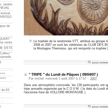
s, randos
HEVAL
Festival
s ARIOSO
ipse de
QUART "
Le trophée de la randonnée VTT, attribué au groupe l
ine vente
2006 et 2007 se sont les vététistes du CLUB DES 
HE D'ETE
la Montagne Thiernoise, qui ont remporté ce trophée 
Collect "
 samedis
M:
aucun commen
><>
" TRIPE " du Lundi de Pâques ( 09/04/07 )
Par michel, mercredi 1 août 2007 à 17:57
::
2007
****
Dans une atmosphère conviviale, les 130 participants ont app
tripe annuelle organisée par le C.O.V.M. ( la date du Lundi d
 du 63
l'ancienne foire de VOLLORE-MONTAGNE ).
 ...
s
aucun commen