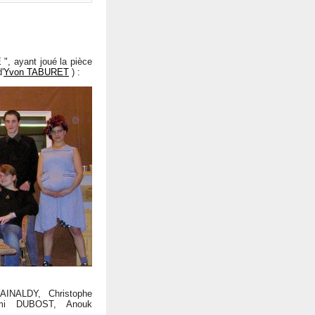
, ayant joué la pièce
'
Yvon TABURET
) :
AINALDY, Christophe
mi DUBOST, Anouk