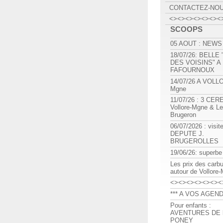
CONTACTEZ-NO
<><><><><><><
SCOOPS
05 AOUT : NEWS
18/07/26: BELLE
DES VOISINS" A
FAFOURNOUX
14/07/26 A VOLL
Mgne
11/07/26 : 3 CE
Vollore-Mgne & Le
Brugeron
06/07/2026 : visit
DEPUTE J.
BRUGEROLLES
19/06/26: superbe
Les prix des carb
autour de Vollore
<><><><><><><
*** A VOS AGEND
Pour enfants :
AVENTURES DE l
PONEY