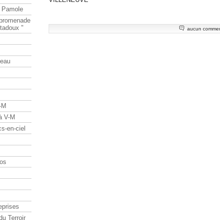
e Pamole
e promenade
tadoux "
aucun commen
teau
V-M
 à V-M
s-en-ciel
os
eprises
du Terroir