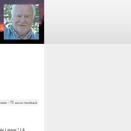
taire
::
aucun trackback
ale Laïque " LA