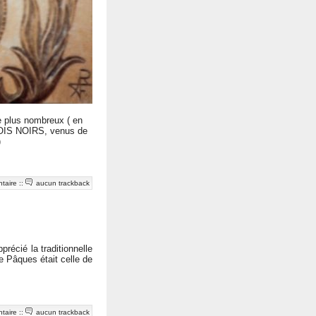
e plus nombreux ( en
BOIS NOIRS, venus de
)
taire
::
aucun trackback
récié la traditionnelle
e Pâques était celle de
taire
::
aucun trackback