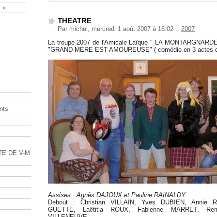
 »
THEATRE
Par michel, mercredi 1 août 2007 à 16:02
::
2007
La troupe 2007 de l'Amicale Laïque " LA MONTARGNARDE "
"GRAND-MERE EST AMOUREUSE" ( comédie en 3 actes d
nts
s
TE DE V-M
Assises : Agnès DAJOUX et Pauline RAINALDY
Debout : Christian VILLAIN, Yves DUBIEN, Annie R
GUETTE, Laëtitia ROUX, Fabienne MARRET, Re
VILLENEUVE