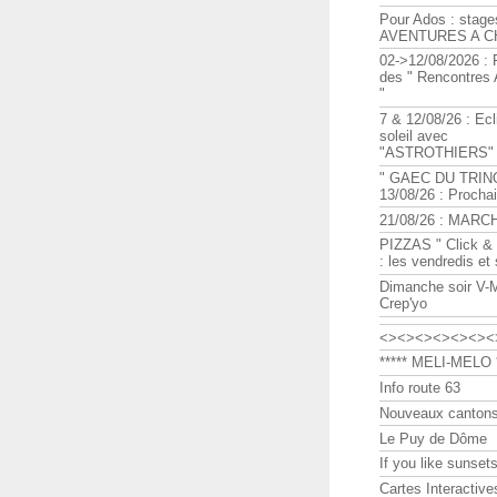
Pour Ados : stage
AVENTURES A C
02->12/08/2026 : 
des " Rencontre
"
7 & 12/08/26 : Ecl
soleil avec
"ASTROTHIERS"
" GAEC DU TRIN
13/08/26 : Procha
21/08/26 : MARC
PIZZAS " Click & 
: les vendredis et
Dimanche soir V-
Crep'yo
<><><><><><><
***** MELI-MELO *
Info route 63
Nouveaux cantons
Le Puy de Dôme
If you like sunsets
Cartes Interactive