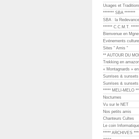
Usages et Tradition
******* SBA *******
SBA : la Redevance 
****** C.C.M.T. *****
Bienvenue en Mgne-
Evénements culture
Sites " Amis "
** AUTOUR DU MO
Trekking en amazon
« Montagnards » en
Sunrises & sunset
Sunrises & sunset
***** MELI-MELO **
Nocturnes
Vu sur le NET
Nos petits amis
Chanteurs Cultes
Le coin Informatiqu
***** ARCHIVES ***