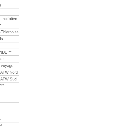
s
Incitative
*
Thiernoise
ls
NDE **
ie
 voyage
s ATW Nord
s ATW Sud
***
e
**