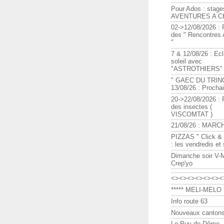
Pour Ados : stage
AVENTURES A C
02->12/08/2026 : 
des " Rencontre
"
7 & 12/08/26 : Ecl
soleil avec
"ASTROTHIERS"
" GAEC DU TRIN
13/08/26 : Procha
20->22/08/2026 : 
des insectes (
VISCOMTAT )
21/08/26 : MARC
PIZZAS " Click & 
: les vendredis et
Dimanche soir V-
Crep'yo
<><><><><><><
***** MELI-MELO *
Info route 63
Nouveaux cantons
Le Puy de Dôme