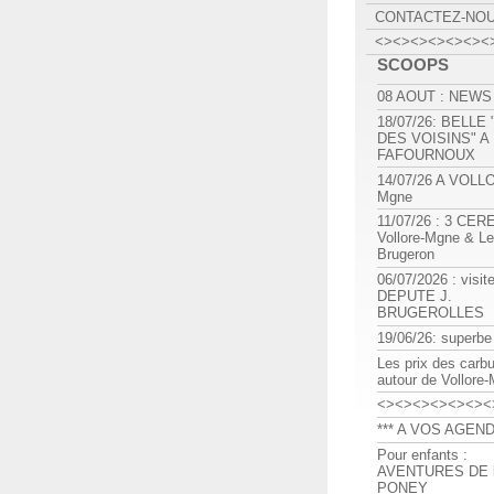
CONTACTEZ-NO
<><><><><><><
SCOOPS
08 AOUT : NEWS
18/07/26: BELLE
DES VOISINS" A
FAFOURNOUX
14/07/26 A VOLL
Mgne
11/07/26 : 3 CE
Vollore-Mgne & Le
Brugeron
06/07/2026 : visit
DEPUTE J.
BRUGEROLLES
19/06/26: superbe
Les prix des carb
autour de Vollore
<><><><><><><
*** A VOS AGEND
Pour enfants :
AVENTURES DE l
PONEY