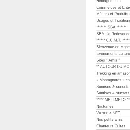
Hébergements
Commerces et Entr
Métiers et Produits 
Usages et Tradition
******* SBA *******
SBA : la Redevance 
****** C.C.M.T. *****
Bienvenue en Mgne-
Evénements culture
Sites " Amis "
** AUTOUR DU MO
Trekking en amazon
« Montagnards » en
Sunrises & sunset
Sunrises & sunset
***** MELI-MELO **
Nocturnes
Vu sur le NET
Nos petits amis
Chanteurs Cultes