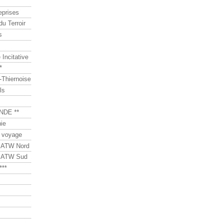
eprises
du Terroir
s
Incitative
*
Thiernoise
ls
NDE **
ie
 voyage
s ATW Nord
s ATW Sud
***