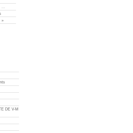
 ...
s
 »
nts
s
TE DE V-M