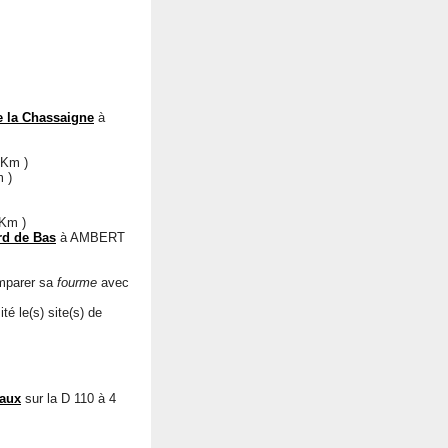
e la Chassaigne
à
 Km )
 )
Km )
rd de Bas
à AMBERT
omparer sa
fourme
avec
té le(s) site(s) de
aux
sur la D 110 à 4