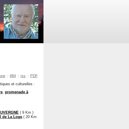
une
::
#84
::
rss
::
PDF
iques et culturelles :
re
,
promenade à
'AUVERGNE
( 9 Km )
l de La Loge
( 20 Km