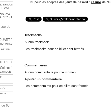
pour les adeptes des
jeux de hasard
:
casino
de NO
s, randos
HEVAL
Festival
s ARIOSO
ipse de
Trackbacks
QUART "
Aucun trackback.
ine vente
Les trackbacks pour ce billet sont fermés.
Festival
HE D'ETE
Commentaires
Collect "
 samedis
Aucun commentaire pour le moment.
M:
Ajouter un commentaire
Les commentaires pour ce billet sont fermés.
><>
****
 du 63