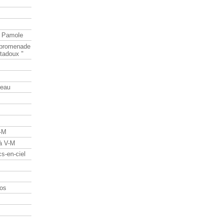
e Pamole
e promenade
tadoux "
teau
V-M
 à V-M
s-en-ciel
os