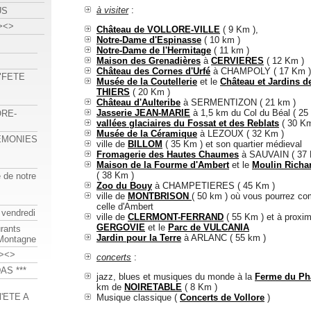
à visiter
:
US
><>
Château de VOLLORE-VILLE
( 9 Km ),
Notre-Dame d'Espinasse
( 10 km )
Notre-Dame de l'Hermitage
( 11 km )
Maison des Grenadières
à
CERVIERES
( 12 Km )
Château des Cornes d'Urfé
à CHAMPOLY ( 17 Km )
 "FETE
Musée de la Coutellerie
et le
Château et Jardins d
THIERS
( 20 Km )
Château d'Aulteribe
à SERMENTIZON ( 21 km )
Jasserie JEAN-MARIE
à 1,5 km du Col du Béal ( 25
ORE-
vallées glaciaires du Fossat et des Reblats
( 30 Km
Musée de la Céramique
à LEZOUX ( 32 Km )
REMONIES
ville de
BILLOM
( 35 Km ) et son quartier médieval
Fromagerie des Hautes Chaumes
à SAUVAIN ( 37 
Maison de la Fourme d'Ambert
et le
Moulin Richa
( 38 Km )
e de notre
Zoo du Bouy
à CHAMPETIERES ( 45 Km )
ville de
MONTBRISON
( 50 km ) où vous pourrez c
celle d'Ambert
 vendredi
ville de
CLERMONT-FERRAND
( 55 Km ) et à proximi
GERGOVIE
et le
Parc de VULCANIA
urants
Jardin pour la Terre
à ARLANC ( 55 km )
-Montagne
><>
concerts
:
AS ***
jazz, blues et musiques du monde à la
Ferme du Ph
km de
NOIRETABLE
( 8 Km )
'ETE A
Musique classique (
Concerts de Vollore
)