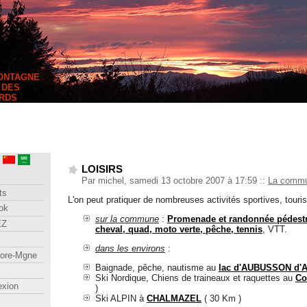
MONTAGNE
 DES
RDS
LOISIRS
Par michel, samedi 13 octobre 2007 à 17:59
::
La comm
ts
L'on peut pratiquer de nombreuses activités sportives, tourist
ok
sur la commune
:
Promenade et randonnée pédest
EZ
cheval, quad, moto verte, pêche, tennis
, VTT.
dans les environs
:
lore-Mgne
Baignade, pêche, nautisme au
lac d'AUBUSSON d
Ski Nordique, Chiens de traineaux et raquettes au
Co
exion
)
Ski ALPIN à
CHALMAZEL
( 30 Km )