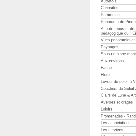
Autrefois
Curiosités
Patrimoine
Panorama de Pierr
Aire de repos et d
pédagogique du " Ci
Vues panoramiques
Paysages
Sous un blanc man
Aux environs
Faune
Flore
Levers de soleil à 
Couchers de Soleil
Clairs de Lune & Arc
Averses et orages
Loisirs
Promenades - Rand
Les associations
Les services