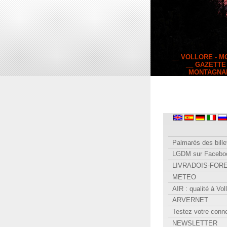
__ VOLLORE - 
__ GAZETTE
MONTAGNA
Palmarès des bille
LGDM sur Facebo
LIVRADOIS-FOR
METEO
AIR : qualité à Vol
ARVERNET
Testez votre conn
NEWSLETTER