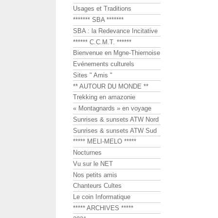
Usages et Traditions
******* SBA *******
SBA : la Redevance Incitative
****** C.C.M.T. ******
Bienvenue en Mgne-Thiernoise
Evénements culturels
Sites " Amis "
** AUTOUR DU MONDE **
Trekking en amazonie
« Montagnards » en voyage
Sunrises & sunsets ATW Nord
Sunrises & sunsets ATW Sud
***** MELI-MELO *****
Nocturnes
Vu sur le NET
Nos petits amis
Chanteurs Cultes
Le coin Informatique
***** ARCHIVES *****