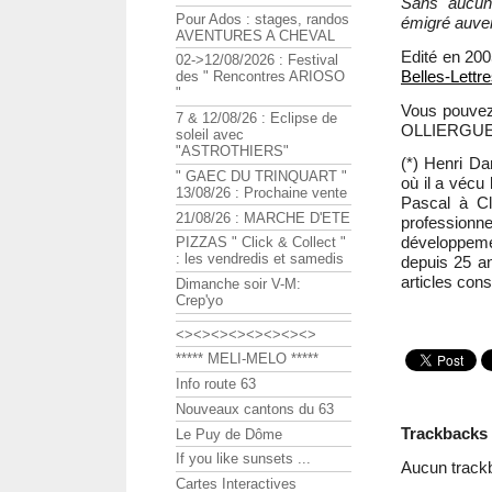
Sans aucun 
Pour Ados : stages, randos
émigré auver
AVENTURES A CHEVAL
Edité en 200
02->12/08/2026 : Festival
Belles-Lettr
des " Rencontres ARIOSO
"
Vous pouvez
7 & 12/08/26 : Eclipse de
OLLIERGUE
soleil avec
"ASTROTHIERS"
(*) Henri Da
" GAEC DU TRINQUART "
où il a vécu
13/08/26 : Prochaine vente
Pascal à Cl
21/08/26 : MARCHE D'ETE
profession
développeme
PIZZAS " Click & Collect "
: les vendredis et samedis
depuis 25 an
articles cons
Dimanche soir V-M:
Crep'yo
<><><><><><><><>
***** MELI-MELO *****
Info route 63
Nouveaux cantons du 63
Trackbacks
Le Puy de Dôme
If you like sunsets ...
Aucun track
Cartes Interactives