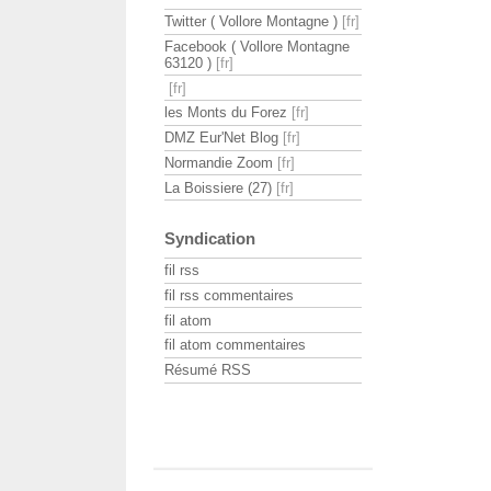
Twitter ( Vollore Montagne )
Facebook ( Vollore Montagne
63120 )
les Monts du Forez
DMZ Eur'Net Blog
Normandie Zoom
La Boissiere (27)
Syndication
fil rss
fil rss commentaires
fil atom
fil atom commentaires
Résumé RSS