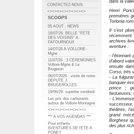
dans la vallé
CONTACTEZ-NOUS
Henri Ponch
<><><><><><><><>
premières gé
SCOOPS
Torlonia rom
05 AOUT : NEWS
Il s'est pl
18/07/26: BELLE "FETE
récemment a
DES VOISINS" A
archives liv
FAFOURNOUX
aventure :
14/07/26 A VOLLORE-
Mgne
- l'étonnant
11/07/26 : 3 CEREMONIES
d'abord val
Vollore-Mgne & Le
ensuite dan
Brugeron
Corso, très 
06/07/2026 : visite de notre
- La fulgura
DEPUTE J.
banquier évo
BRUGEROLLES
prince ; g
19/06/26: superbe vendredi
fastueuses; s
- L'immense 
Les prix des carburants
autour de Vollore-Montagne
successeur, 
théâtres, l
<><><><><><><><>
grand mécè
*** A VOS AGENDAS ***
Borghese qu
Pour enfants :
des plus rich
AVENTURES DE l'ETE A
PONEY