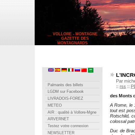
__ VOLLORE - MONTAGNE
__ GAZETTE DES
MONTAGNARDS
L'INC
Par mich
Palmarès des billets
::
rss
::
P
LGDM sur Facebook
des Monts 
LIVRADOIS-FOREZ
A Rome, le 1
METEO
tout est pos
AIR : qualité à Vollore-Mgne
Rotschild, 
ARVERNET
colossal patr
Testez votre connexion
Duc de Brac
NEWSLETTER