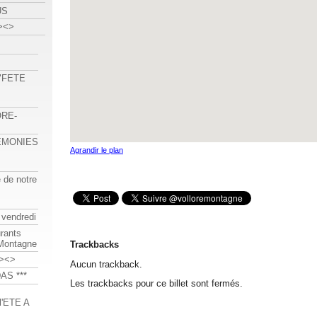
US
><>
 "FETE
ORE-
REMONIES
Agrandir le plan
e de notre
 vendredi
urants
-Montagne
Trackbacks
><>
Aucun trackback.
AS ***
Les trackbacks pour ce billet sont fermés.
'ETE A