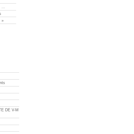
 ...
s
 »
nts
s
TE DE V-M