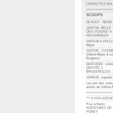
CONTACTEZ-NO
<><><><><><><
SCOOPS
06 AOUT : NEWS
18/07/26: BELLE
DES VOISINS" A
FAFOURNOUX
14/07/26 A VOLL
Mgne
11/07/26 : 3 CE
Vollore-Mgne & Le
Brugeron
06/07/2026 : visit
DEPUTE J.
BRUGEROLLES
19/06/26: superbe
Les prix des carb
autour de Vollore
<><><><><><><
*** A VOS AGEND
Pour enfants :
AVENTURES DE l
PONEY