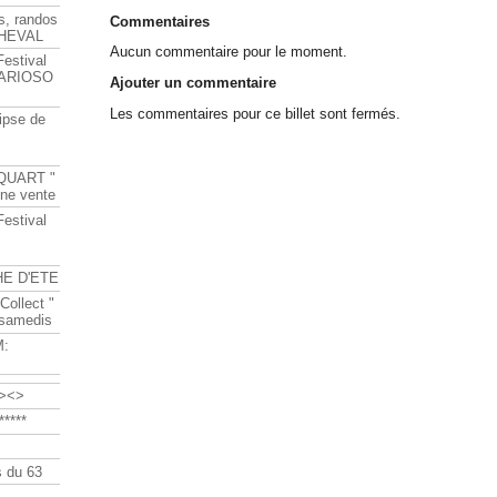
s, randos
Commentaires
HEVAL
Aucun commentaire pour le moment.
Festival
s ARIOSO
Ajouter un commentaire
Les commentaires pour ce billet sont fermés.
ipse de
QUART "
ine vente
Festival
HE D'ETE
Collect "
 samedis
M:
><>
****
 du 63