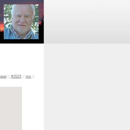
èque
::
#1523
::
rss
::