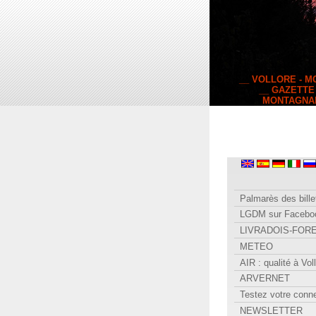
__ VOLLORE - 
__ GAZETTE
MONTAGNA
Palmarès des bille
LGDM sur Facebo
LIVRADOIS-FOR
METEO
AIR : qualité à Vol
ARVERNET
Testez votre conn
NEWSLETTER