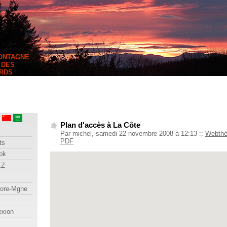
MONTAGNE
 DES
RDS
Plan d'accès à La Côte
Par michel, samedi 22 novembre 2008 à 12:13
::
Webth
PDF
ts
ok
EZ
lore-Mgne
exion