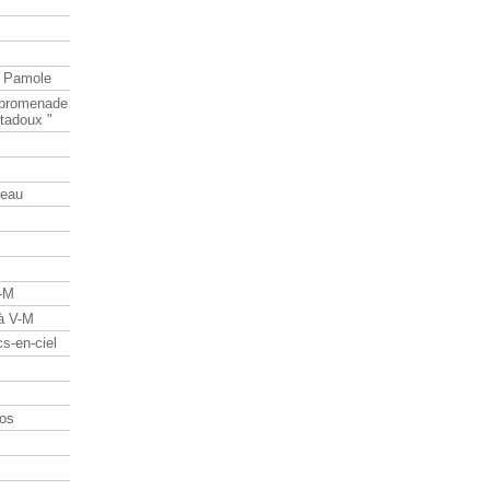
e Pamole
e promenade
tadoux "
teau
V-M
 à V-M
s-en-ciel
os