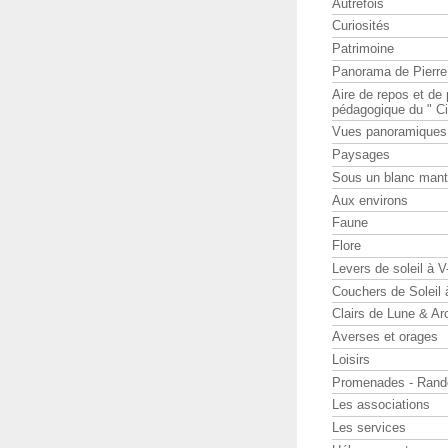
Autrefois
Curiosités
Patrimoine
Panorama de Pierr
Aire de repos et d
pédagogique du " Ci
Vues panoramiques
Paysages
Sous un blanc man
Aux environs
Faune
Flore
Levers de soleil à 
Couchers de Soleil
Clairs de Lune & Arc
Averses et orages
Loisirs
Promenades - Rand
Les associations
Les services