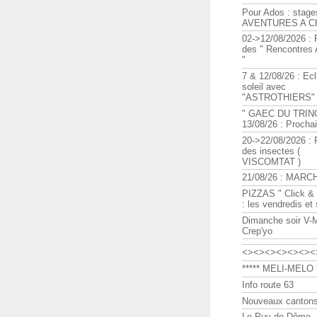
Pour Ados : stage
AVENTURES A C
02->12/08/2026 : 
des " Rencontre
"
7 & 12/08/26 : Ecl
soleil avec
"ASTROTHIERS"
" GAEC DU TRIN
13/08/26 : Procha
20->22/08/2026 : 
des insectes (
VISCOMTAT )
21/08/26 : MARC
PIZZAS " Click & 
: les vendredis et
Dimanche soir V-
Crep'yo
<><><><><><><
***** MELI-MELO *
Info route 63
Nouveaux cantons
Le Puy de Dôme