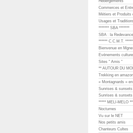
Hébergements
Commerces et Entr
Métiers et Produits 
Usages et Tradition
******* SBA *******
SBA : la Redevance 
****** C.C.M.T. *****
Bienvenue en Mgne-
Evénements culture
Sites " Amis "
** AUTOUR DU MO
Trekking en amazon
« Montagnards » en
Sunrises & sunset
Sunrises & sunset
***** MELI-MELO **
Nocturnes
Vu sur le NET
Nos petits amis
Chanteurs Cultes