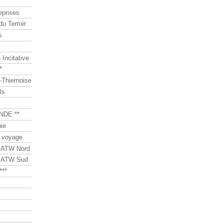
eprises
du Terroir
s
Incitative
*
Thiernoise
ls
NDE **
ie
 voyage
s ATW Nord
s ATW Sud
***