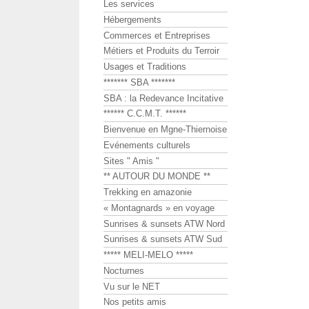
Les services
Hébergements
Commerces et Entreprises
Métiers et Produits du Terroir
Usages et Traditions
******* SBA *******
SBA : la Redevance Incitative
****** C.C.M.T. ******
Bienvenue en Mgne-Thiernoise
Evénements culturels
Sites " Amis "
** AUTOUR DU MONDE **
Trekking en amazonie
« Montagnards » en voyage
Sunrises & sunsets ATW Nord
Sunrises & sunsets ATW Sud
***** MELI-MELO *****
Nocturnes
Vu sur le NET
Nos petits amis