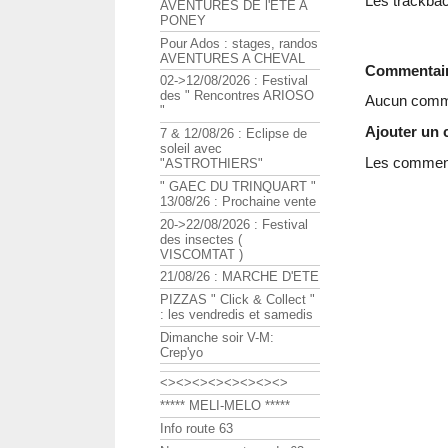
Les trackbac
AVENTURES DE l'ETE A
PONEY
Pour Ados : stages, randos
AVENTURES A CHEVAL
Commentai
02->12/08/2026 : Festival
des " Rencontres ARIOSO
Aucun comme
"
Ajouter un
7 & 12/08/26 : Eclipse de
soleil avec
Les commenta
"ASTROTHIERS"
" GAEC DU TRINQUART "
13/08/26 : Prochaine vente
20->22/08/2026 : Festival
des insectes (
VISCOMTAT )
21/08/26 : MARCHE D'ETE
PIZZAS " Click & Collect "
: les vendredis et samedis
Dimanche soir V-M:
Crep'yo
<><><><><><><><>
***** MELI-MELO *****
Info route 63