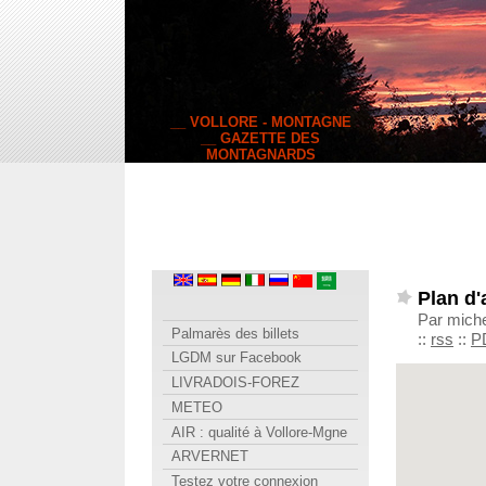
__ VOLLORE - MONTAGNE
__ GAZETTE DES
MONTAGNARDS
Plan d'
Par mich
Palmarès des billets
::
rss
::
P
LGDM sur Facebook
LIVRADOIS-FOREZ
METEO
AIR : qualité à Vollore-Mgne
ARVERNET
Testez votre connexion