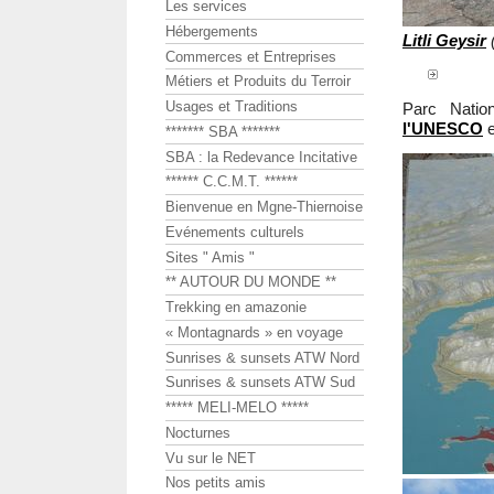
Les services
Hébergements
Litli Geysir
(
Commerces et Entreprises
Métiers et Produits du Terroir
Usages et Traditions
Parc Nati
l'UNESCO
e
******* SBA *******
SBA : la Redevance Incitative
****** C.C.M.T. ******
Bienvenue en Mgne-Thiernoise
Evénements culturels
Sites " Amis "
** AUTOUR DU MONDE **
Trekking en amazonie
« Montagnards » en voyage
Sunrises & sunsets ATW Nord
Sunrises & sunsets ATW Sud
***** MELI-MELO *****
Nocturnes
Vu sur le NET
Nos petits amis