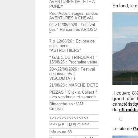
AVENTURES DE l'ETE A
En fond, le g
PONEY
Pour Ados : stages, randos
AVENTURES A CHEVAL
02->12/08/2026 : Festival
des " Rencontres ARIOSO
"
7 & 12/08/26 : Eclipse de
soleil avec
"ASTROTHIERS"
" GAEC DU TRINQUART "
13/08/26 : Prochaine vente
20->22/08/2026 : Festival
des insectes (
VISCOMTAT )
21/08/26 : MARCHE D'ETE
PIZZAS " Click & Collect "
Il couvre 8%
: les vendredis et samedis
grand que t
caractéristi
Dimanche soir V-M:
Crep'yo
du
rift médi
<><><><><><><><>
***** MELI-MELO *****
Le site de
Ge
Info route 63