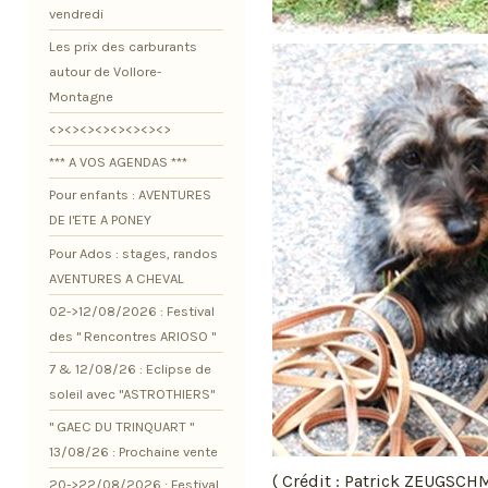
vendredi
Les prix des carburants
autour de Vollore-
Montagne
<><><><><><><><>
*** A VOS AGENDAS ***
Pour enfants : AVENTURES
DE l'ETE A PONEY
Pour Ados : stages, randos
AVENTURES A CHEVAL
02->12/08/2026 : Festival
des " Rencontres ARIOSO "
7 & 12/08/26 : Eclipse de
soleil avec "ASTROTHIERS"
" GAEC DU TRINQUART "
13/08/26 : Prochaine vente
( Crédit : Patrick ZEUGSCHM
20->22/08/2026 : Festival