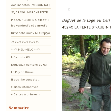
des insectes ( VISCOMTAT )
21/08/26 : MARCHE D'ETE
Daguet de la Loge au Cerf
PIZZAS " Click & Collect " :
les vendredis et samedis
45240 LA FERTE ST-AUBIN )
Dimanche soir V-M: Crep'yo
<><><><><><><><>
***** MELI-MELO *****
Info route 63
Nouveaux cantons du 63
Le Puy de Dôme
If you like sunsets ...
Cartes Interactives
« Cartes à thèmes »
Sommaire