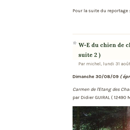
Pour la suite du reportage 
W-E du chien de ch
suite 2 )
Par michel, lundi 31 aoû
Dimanche 30/08/09
( ép
Carmen de l'Etang des Ch
par Didier GUIRAL ( 12490