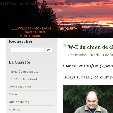
63120 Vollore-Montagne · Livradois-Forez
__ VOLLORE - MONTAGNE
__ GAZETTE DES
MONTAGNARDS
Rechercher
W-E du chien de ch
Par michel, lundi 31 aoû
La Gazette
Samedi 29/08/09
( Epreu
Palmarès des billets
Dibsy
( TECKEL ), conduit p
LGDM sur Facebook
Livradois-Forez
Météo
Qualité de l'air
Arvernet