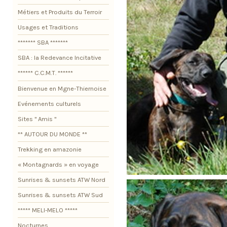
Métiers et Produits du Terroir
Usages et Traditions
******* SBA *******
SBA : la Redevance Incitative
****** C.C.M.T. ******
Bienvenue en Mgne-Thiernoise
Evénements culturels
Sites " Amis "
** AUTOUR DU MONDE **
Trekking en amazonie
« Montagnards » en voyage
Sunrises & sunsets ATW Nord
Sunrises & sunsets ATW Sud
***** MELI-MELO *****
Nocturnes