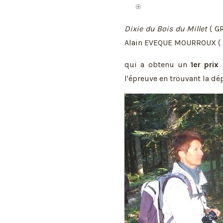
Dixie du Bois du Millet
( G
Alain EVEQUE MOURROUX (
qui a obtenu un
1er prix
l'épreuve en trouvant la dé