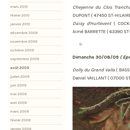
mars 2010
Cheyenne du Clos Tranch
DUPONT ( 47450 ST-HILAIR
février 2010
Daisy d'Hurtevent
( COCKE
janvier 2010
Aimé BARRETTE ( 63390 ST
décembre 2009
novembre 2009
octobre 2009
Dimanche 30/08/09
( Ep
septembre 2009
août 2009
Dolly du Grand Valla
( BASS
juillet 2009
Daniel VAILLANT ( 07000 S
juin 2009
mai 2009
avril 2009
mars 2009
février 2009
janvier 2009