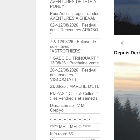
AVENTURES DE l'ETE A
PONEY
Pour Ados : stages, randos
AVENTURES A CHEVAL
02->12/08/2026 : Festival
des " Rencontres ARIOSO
"
7 & 12/08/26 : Eclipse de
soleil avec
"ASTROTHIERS"
Depuis Derb
" GAEC DU TRINQUART "
13/08/26 : Prochaine vente
20->22/08/2026 : Festival
des insectes (
VISCOMTAT )
21/08/26 : MARCHE D'ETE
PIZZAS " Click & Collect "
: les vendredis et samedis
Dimanche soir V-M:
Crep'yo
<><><><><><><><>
***** MELI-MELO *****
Info route 63