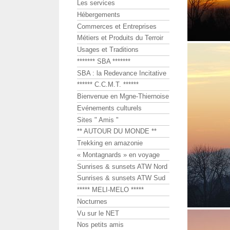
Les services
Hébergements
Commerces et Entreprises
Métiers et Produits du Terroir
Usages et Traditions
******* SBA *******
SBA : la Redevance Incitative
****** C.C.M.T. ******
Bienvenue en Mgne-Thiernoise
Evénements culturels
Sites " Amis "
** AUTOUR DU MONDE **
Trekking en amazonie
« Montagnards » en voyage
Sunrises & sunsets ATW Nord
Sunrises & sunsets ATW Sud
***** MELI-MELO *****
Nocturnes
Vu sur le NET
Nos petits amis