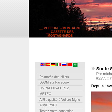
__ VOLLORE - MONTAGNE
__ GAZETTE DES
MONTAGNARDS
Sur le 
Par miche
Palmarès des billets
#2255
::
r
LGDM sur Facebook
Depuis Lavo
LIVRADOIS-FOREZ
METEO
AIR : qualité à Vollore-Mgne
ARVERNET
Testez votre connexion