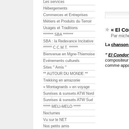
Les services
Hébergements
Commerces et Entreprises
Métiers et Produits du Terroir
Usages et Traditions
« El C
******* SBA *******
Par miche
SBA : la Redevance Incitative
La
chanson 
****** C.C.M.T. ******
Bienvenue en Mgne-Thiernoise
"
El Condor
compositeu
Evénements culturels
comme appart
Sites " Amis "
** AUTOUR DU MONDE **
Trekking en amazonie
« Montagnards » en voyage
Sunrises & sunsets ATW Nord
Sunrises & sunsets ATW Sud
***** MELI-MELO *****
Nocturnes
Vu sur le NET
Nos petits amis