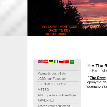
__ VOLLORE - MONTAGNE
__ GAZETTE DES
MONTAGNARDS
« The 
Par miche
Palmarès des billets
"
The Rose
LGDM sur Facebook
éponyme dans
LIVRADOIS-FOREZ
scénario s?i
METEO
AIR : qualité à Vollore-Mgne
ARVERNET
Testez votre connexion