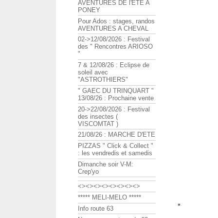
AVENTURES DE l'ETE A
PONEY
Pour Ados : stages, randos
AVENTURES A CHEVAL
02->12/08/2026 : Festival
des " Rencontres ARIOSO
"
7 & 12/08/26 : Eclipse de
soleil avec
"ASTROTHIERS"
" GAEC DU TRINQUART "
13/08/26 : Prochaine vente
20->22/08/2026 : Festival
des insectes (
VISCOMTAT )
21/08/26 : MARCHE D'ETE
PIZZAS " Click & Collect "
: les vendredis et samedis
Dimanche soir V-M:
Crep'yo
<><><><><><><><>
***** MELI-MELO *****
*
Info route 63