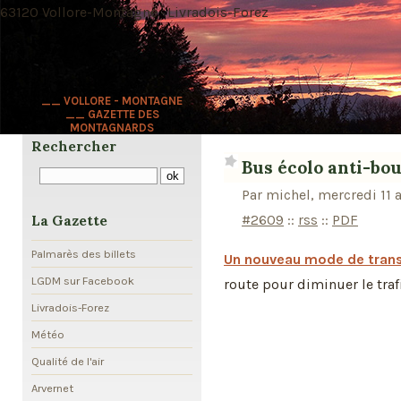
63120 Vollore-Montagne · Livradois-Forez
__ VOLLORE - MONTAGNE
__ GAZETTE DES
MONTAGNARDS
Rechercher
Bus écolo anti-bo
Par michel, mercredi 11 
#2609
::
rss
::
PDF
La Gazette
Palmarès des billets
Un nouveau mode de tran
LGDM sur Facebook
route pour diminuer le traf
Livradois-Forez
Météo
Qualité de l'air
Arvernet