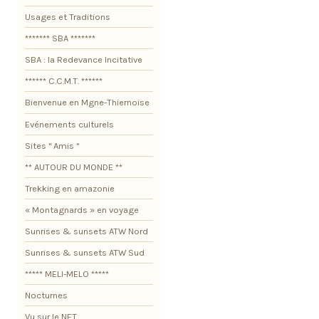
Usages et Traditions
******* SBA *******
SBA : la Redevance Incitative
****** C.C.M.T. ******
Bienvenue en Mgne-Thiernoise
Evénements culturels
Sites " Amis "
** AUTOUR DU MONDE **
Trekking en amazonie
« Montagnards » en voyage
Sunrises & sunsets ATW Nord
Sunrises & sunsets ATW Sud
***** MELI-MELO *****
Nocturnes
Vu sur le NET