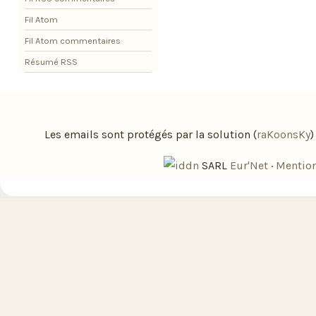
Fil Atom
Fil Atom commentaires
Résumé RSS
Les emails sont protégés par la solution (
raKoonsKy
SARL
Eur'Net
·
Mention