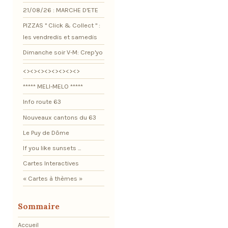
21/08/26 : MARCHE D'ETE
PIZZAS " Click & Collect " :
les vendredis et samedis
Dimanche soir V-M: Crep'yo
<><><><><><><><>
***** MELI-MELO *****
Info route 63
Nouveaux cantons du 63
Le Puy de Dôme
If you like sunsets ...
Cartes Interactives
« Cartes à thèmes »
Sommaire
Accueil