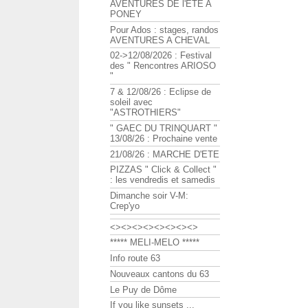
AVENTURES DE l'ETE A
PONEY
Pour Ados : stages, randos
AVENTURES A CHEVAL
02->12/08/2026 : Festival
des " Rencontres ARIOSO
"
7 & 12/08/26 : Eclipse de
soleil avec
"ASTROTHIERS"
" GAEC DU TRINQUART "
13/08/26 : Prochaine vente
21/08/26 : MARCHE D'ETE
PIZZAS " Click & Collect "
: les vendredis et samedis
Dimanche soir V-M:
Crep'yo
<><><><><><><><>
***** MELI-MELO *****
Info route 63
Nouveaux cantons du 63
Le Puy de Dôme
If you like sunsets ...