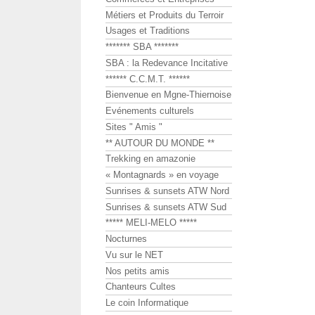
Métiers et Produits du Terroir
Usages et Traditions
******* SBA *******
SBA : la Redevance Incitative
****** C.C.M.T. ******
Bienvenue en Mgne-Thiernoise
Evénements culturels
Sites " Amis "
** AUTOUR DU MONDE **
Trekking en amazonie
« Montagnards » en voyage
Sunrises & sunsets ATW Nord
Sunrises & sunsets ATW Sud
***** MELI-MELO *****
Nocturnes
Vu sur le NET
Nos petits amis
Chanteurs Cultes
Le coin Informatique