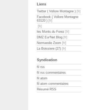
Liens
Twitter ( Vollore Montagne )
Facebook ( Vollore Montagne
63120 )
les Monts du Forez
DMZ Eur'Net Blog
Normandie Zoom
La Boissiere (27)
Syndication
fil rss
fil rss commentaires
fil atom
fil atom commentaires
Résumé RSS