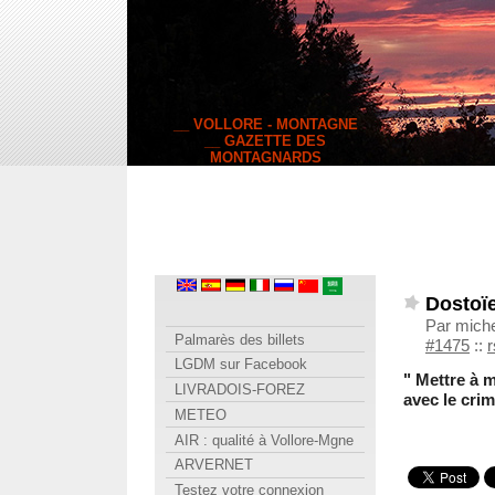
__ VOLLORE - MONTAGNE
__ GAZETTE DES
MONTAGNARDS
Dostoï
Par miche
Palmarès des billets
#1475
::
r
LGDM sur Facebook
" Mettre à 
LIVRADOIS-FOREZ
avec le crim
METEO
AIR : qualité à Vollore-Mgne
ARVERNET
Testez votre connexion