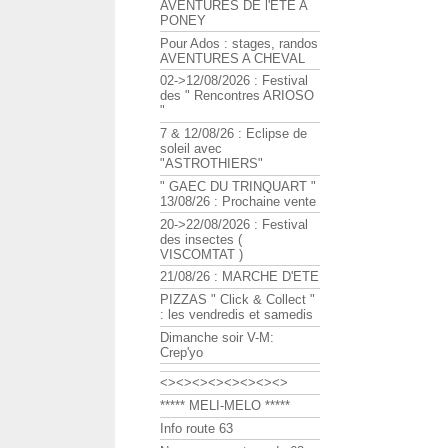
AVENTURES DE l'ETE A
PONEY
Pour Ados : stages, randos
AVENTURES A CHEVAL
02->12/08/2026 : Festival
des " Rencontres ARIOSO
"
7 & 12/08/26 : Eclipse de
soleil avec
"ASTROTHIERS"
" GAEC DU TRINQUART "
13/08/26 : Prochaine vente
20->22/08/2026 : Festival
des insectes (
VISCOMTAT )
21/08/26 : MARCHE D'ETE
PIZZAS " Click & Collect "
: les vendredis et samedis
Dimanche soir V-M:
Crep'yo
<><><><><><><><>
***** MELI-MELO *****
Info route 63