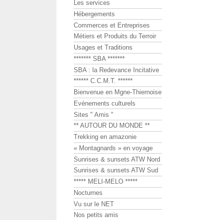
Les services
Hébergements
Commerces et Entreprises
Métiers et Produits du Terroir
Usages et Traditions
******* SBA *******
SBA : la Redevance Incitative
****** C.C.M.T. ******
Bienvenue en Mgne-Thiernoise
Evénements culturels
Sites " Amis "
** AUTOUR DU MONDE **
Trekking en amazonie
« Montagnards » en voyage
Sunrises & sunsets ATW Nord
Sunrises & sunsets ATW Sud
***** MELI-MELO *****
Nocturnes
Vu sur le NET
Nos petits amis