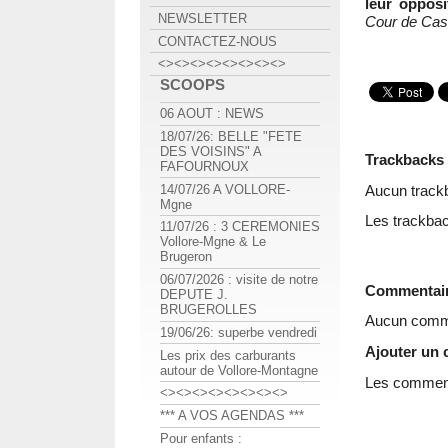
leur opposi
NEWSLETTER
Cour de Cass
CONTACTEZ-NOUS
<><><><><><><><>
SCOOPS
06 AOUT : NEWS
18/07/26: BELLE "FETE
DES VOISINS" A
Trackbacks
FAFOURNOUX
Aucun track
14/07/26 A VOLLORE-
Mgne
Les trackbac
11/07/26 : 3 CEREMONIES
Vollore-Mgne & Le
Brugeron
06/07/2026 : visite de notre
Commentai
DEPUTE J.
BRUGEROLLES
Aucun comme
19/06/26: superbe vendredi
Ajouter un
Les prix des carburants
autour de Vollore-Montagne
Les commenta
<><><><><><><><>
*** A VOS AGENDAS ***
Pour enfants :