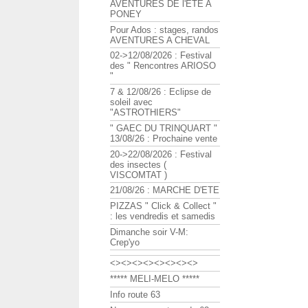
AVENTURES DE l'ETE A
PONEY
Pour Ados : stages, randos
AVENTURES A CHEVAL
02->12/08/2026 : Festival
des " Rencontres ARIOSO
"
7 & 12/08/26 : Eclipse de
soleil avec
"ASTROTHIERS"
" GAEC DU TRINQUART "
13/08/26 : Prochaine vente
20->22/08/2026 : Festival
des insectes (
VISCOMTAT )
21/08/26 : MARCHE D'ETE
PIZZAS " Click & Collect "
: les vendredis et samedis
Dimanche soir V-M:
Crep'yo
<><><><><><><><>
***** MELI-MELO *****
Info route 63