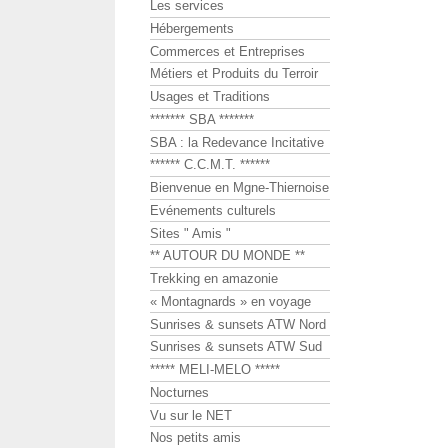
Les services
Hébergements
Commerces et Entreprises
Métiers et Produits du Terroir
Usages et Traditions
******* SBA *******
SBA : la Redevance Incitative
****** C.C.M.T. ******
Bienvenue en Mgne-Thiernoise
Evénements culturels
Sites " Amis "
** AUTOUR DU MONDE **
Trekking en amazonie
« Montagnards » en voyage
Sunrises & sunsets ATW Nord
Sunrises & sunsets ATW Sud
***** MELI-MELO *****
Nocturnes
Vu sur le NET
Nos petits amis