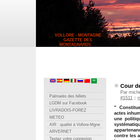
__ VOLLORE - MONTAGNE
__ GAZETTE DES
MONTAGNARDS
Cour d
Par mich
Palmarès des billets
#1511
::
r
LGDM sur Facebook
" Constitu
LIVRADOIS-FOREZ
actes inhum
METEO
une politi
systématiqu
AIR : qualité à Vollore-Mgne
appartenanc
ARVERNET
contre les a
Testez votre connexion