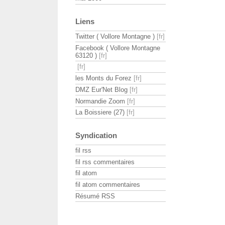
Liens
Twitter ( Vollore Montagne )
Facebook ( Vollore Montagne
63120 )
les Monts du Forez
DMZ Eur'Net Blog
Normandie Zoom
La Boissiere (27)
Syndication
fil rss
fil rss commentaires
fil atom
fil atom commentaires
Résumé RSS