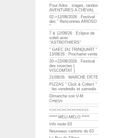
Pour Ados : stages, randos
AVENTURES A CHEVAL
02->12/08/2026 : Festival
des " Rencontres ARIOSO
"
7 & 12/08/26 : Eclipse de
soleil avec
"ASTROTHIERS"
" GAEC DU TRINQUART "
13/08/26 : Prochaine vente
20->22/08/2026 : Festival
des insectes (
VISCOMTAT )
21/08/26 : MARCHE D'ETE
PIZZAS " Click & Collect "
: les vendredis et samedis
Dimanche soir V-M:
Crep'yo
<><><><><><><><>
***** MELI-MELO *****
Info route 63
Nouveaux cantons du 63
Le Puy de Dôme