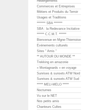
Hébergements
Commerces et Entreprises
Métiers et Produits du Terroir
Usages et Traditions
******* SBA *******
SBA : la Redevance Incitative
****** C.C.M.T. ******
Bienvenue en Mgne-Thiernoise
Evénements culturels
Sites " Amis "
** AUTOUR DU MONDE **
Trekking en amazonie
« Montagnards » en voyage
Sunrises & sunsets ATW Nord
Sunrises & sunsets ATW Sud
***** MELI-MELO *****
Nocturnes
Vu sur le NET
Nos petits amis
Chanteurs Cultes