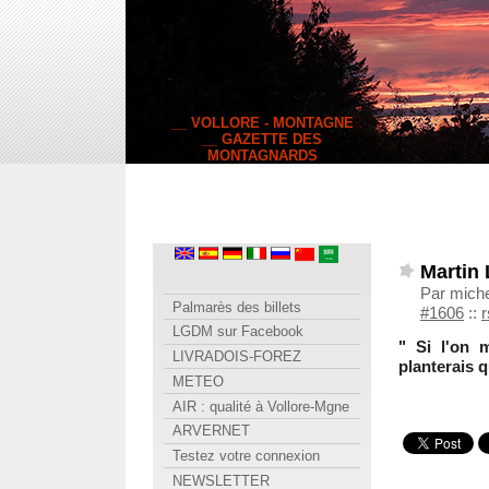
__ VOLLORE - MONTAGNE
__ GAZETTE DES
MONTAGNARDS
Martin 
Par mich
Palmarès des billets
#1606
::
r
LGDM sur Facebook
" Si l'on 
LIVRADOIS-FOREZ
planterais
METEO
AIR : qualité à Vollore-Mgne
ARVERNET
Testez votre connexion
NEWSLETTER