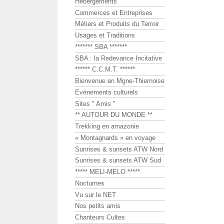
Hébergements
Commerces et Entreprises
Métiers et Produits du Terroir
Usages et Traditions
******* SBA *******
SBA : la Redevance Incitative
****** C.C.M.T. ******
Bienvenue en Mgne-Thiernoise
Evénements culturels
Sites " Amis "
** AUTOUR DU MONDE **
Trekking en amazonie
« Montagnards » en voyage
Sunrises & sunsets ATW Nord
Sunrises & sunsets ATW Sud
***** MELI-MELO *****
Nocturnes
Vu sur le NET
Nos petits amis
Chanteurs Cultes