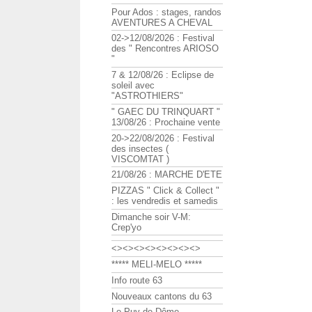
Pour Ados : stages, randos
AVENTURES A CHEVAL
02->12/08/2026 : Festival
des " Rencontres ARIOSO
"
7 & 12/08/26 : Eclipse de
soleil avec
"ASTROTHIERS"
" GAEC DU TRINQUART "
13/08/26 : Prochaine vente
20->22/08/2026 : Festival
des insectes (
VISCOMTAT )
21/08/26 : MARCHE D'ETE
PIZZAS " Click & Collect "
: les vendredis et samedis
Dimanche soir V-M:
Crep'yo
<><><><><><><><>
***** MELI-MELO *****
Info route 63
Nouveaux cantons du 63
Le Puy de Dôme