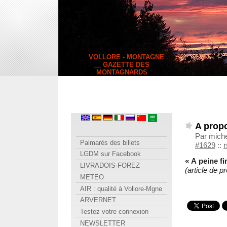
__ VOLLORE - MONTAGNE
__ GAZETTE DES
MONTAGNARDS
A propo
Par mich
Palmarès des billets
#1629
::
r
LGDM sur Facebook
« A peine fi
LIVRADOIS-FOREZ
(article de p
METEO
AIR : qualité à Vollore-Mgne
ARVERNET
Testez votre connexion
NEWSLETTER