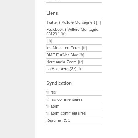
Liens
Twitter ( Vollore Montagne )
Facebook ( Vollore Montagne
63120 )
les Monts du Forez
DMZ Eur'Net Blog
Normandie Zoom
La Boissiere (27)
Syndication
fil rss
fil rss commentaires
fil atom
fil atom commentaires
Résumé RSS