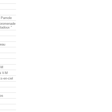
e Pamole
e promenade
tadoux "
teau
V-M
 à V-M
s-en-ciel
os