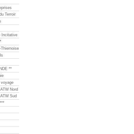
eprises
du Terroir
s
Incitative
*
Thiernoise
ls
NDE **
ie
 voyage
s ATW Nord
s ATW Sud
***