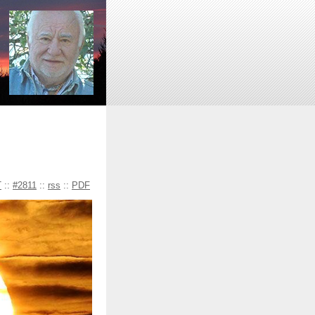
T
::
#2811
::
rss
::
PDF