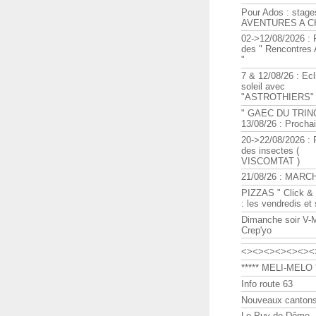
Pour Ados : stage
AVENTURES A C
02->12/08/2026 : 
des " Rencontre
"
7 & 12/08/26 : Ecl
soleil avec
"ASTROTHIERS"
" GAEC DU TRIN
13/08/26 : Procha
20->22/08/2026 : 
des insectes (
VISCOMTAT )
21/08/26 : MARC
PIZZAS " Click & 
: les vendredis et
Dimanche soir V-
Crep'yo
<><><><><><><
***** MELI-MELO *
Info route 63
Nouveaux cantons
Le Puy de Dôme