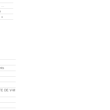
 ...
s
 »
nts
s
TE DE V-M