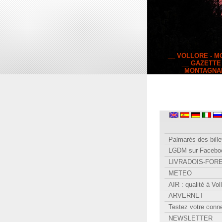
__ VOLLORE - 
__ GAZETTE
MONTAGNA
Palmarès des bille
LGDM sur Facebo
LIVRADOIS-FOR
METEO
AIR : qualité à Vol
ARVERNET
Testez votre conn
NEWSLETTER