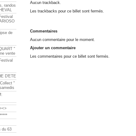
Aucun trackback.
s, randos
HEVAL
Les trackbacks pour ce billet sont fermés.
Festival
s ARIOSO
Commentaires
ipse de
Aucun commentaire pour le moment.
Ajouter un commentaire
QUART "
ine vente
Les commentaires pour ce billet sont fermés.
Festival
HE D'ETE
Collect "
 samedis
M:
><>
****
 du 63