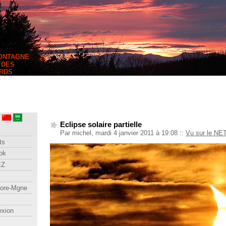
MONTAGNE
 DES
RDS
Eclipse solaire partielle
Par michel, mardi 4 janvier 2011 à 19:08
::
Vu sur le NE
ts
ok
EZ
lore-Mgne
exion