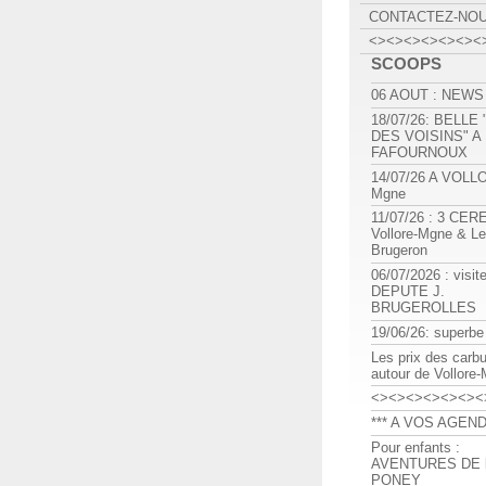
CONTACTEZ-NO
<><><><><><><
SCOOPS
06 AOUT : NEWS
18/07/26: BELLE
DES VOISINS" A
FAFOURNOUX
14/07/26 A VOLL
Mgne
11/07/26 : 3 CE
Vollore-Mgne & Le
Brugeron
06/07/2026 : visit
DEPUTE J.
BRUGEROLLES
19/06/26: superbe
Les prix des carb
autour de Vollore
<><><><><><><
*** A VOS AGEND
Pour enfants :
AVENTURES DE l
PONEY