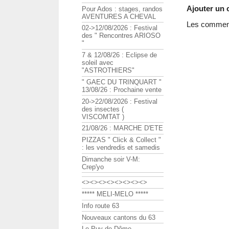
Ajouter un
Pour Ados : stages, randos
AVENTURES A CHEVAL
Les commenta
02->12/08/2026 : Festival
des " Rencontres ARIOSO
"
7 & 12/08/26 : Eclipse de
soleil avec
"ASTROTHIERS"
" GAEC DU TRINQUART "
13/08/26 : Prochaine vente
20->22/08/2026 : Festival
des insectes (
VISCOMTAT )
21/08/26 : MARCHE D'ETE
PIZZAS " Click & Collect "
: les vendredis et samedis
Dimanche soir V-M:
Crep'yo
<><><><><><><><>
***** MELI-MELO *****
Info route 63
Nouveaux cantons du 63
Le Puy de Dôme