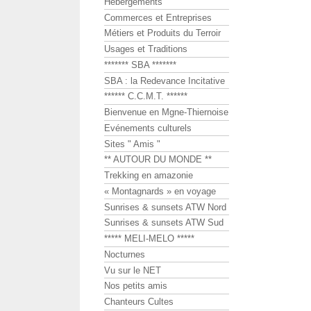
Hébergements
Commerces et Entreprises
Métiers et Produits du Terroir
Usages et Traditions
******* SBA *******
SBA : la Redevance Incitative
****** C.C.M.T. ******
Bienvenue en Mgne-Thiernoise
Evénements culturels
Sites " Amis "
** AUTOUR DU MONDE **
Trekking en amazonie
« Montagnards » en voyage
Sunrises & sunsets ATW Nord
Sunrises & sunsets ATW Sud
***** MELI-MELO *****
Nocturnes
Vu sur le NET
Nos petits amis
Chanteurs Cultes