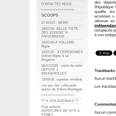
des déporta
CONTACTEZ-NOUS
République 
<><><><><><><><>
qualifie 
SCOOPS
arménien »
.
ottoman en
07 AOUT : NEWS
indépendan
18/07/26: BELLE "FETE
remplacée pa
DES VOISINS" A
à son indépe
FAFOURNOUX
14/07/26 A VOLLORE-
Mgne
11/07/26 : 3 CEREMONIES
Vollore-Mgne & Le
Brugeron
06/07/2026 : visite de notre
DEPUTE J.
Trackbacks
BRUGEROLLES
Aucun track
19/06/26: superbe vendredi
Les prix des carburants
Les trackbac
autour de Vollore-Montagne
<><><><><><><><>
*** A VOS AGENDAS ***
Commentai
Pour enfants :
AVENTURES DE l'ETE A
Aucun comme
PONEY