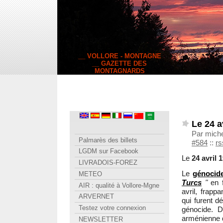
__ VOLLORE - MONTAGNE
__ GAZETTE DES
MONTAGNARDS
Le 24 a
Par miche
Palmarès des billets
#584
::
rs
LGDM sur Facebook
Le
24 avril
LIVRADOIS-FOREZ
Le
génocid
METEO
Turcs
"
en f
AIR : qualité à Vollore-Mgne
avril, frapp
ARVERNET
qui furent d
Testez votre connexion
génocide. D'
arménienne qu
NEWSLETTER