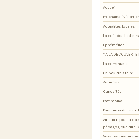
Accueil
Prochains événeme
Actualités locales
Le coin des lecteurs
Ephéméride
* A LA DECOUVERTE 
La commune
Un peu d'histoire
Autrefois
Curiosités
Patrimoine
Panorama de Pierre
Aire de repos et d
pédagogique du " C
Vues panoramiques