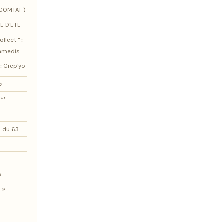
SCOMTAT )
E D'ETE
llect " :
samedis
: Crep'yo
>
***
 du 63
..
s
 »