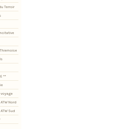
du Terroir
s
ncitative
Thiernoise
ls
E **
ie
 voyage
 ATW Nord
s ATW Sud
*