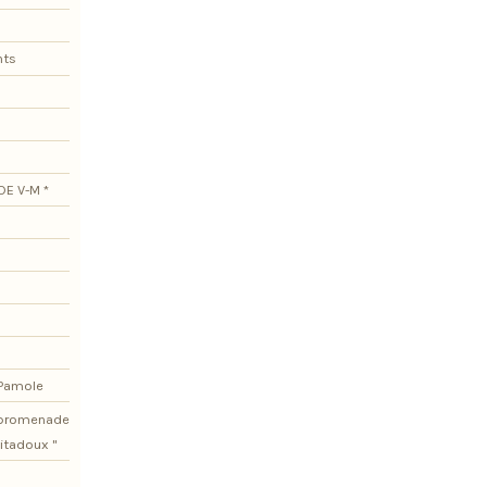
nts
DE V-M *
 Pamole
e promenade
itadoux "