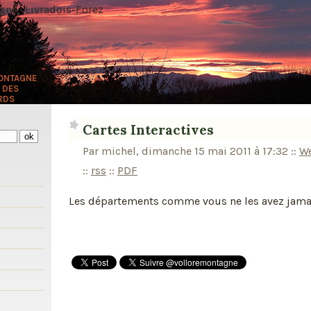
ne · Livradois-Forez
MONTAGNE
 DES
RDS
Cartes Interactives
Par michel, dimanche 15 mai 2011 à 17:32
::
W
::
rss
::
PDF
s
Les départements comme vous ne les avez jama