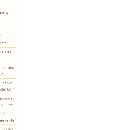
urants
>
 ***
ENTURES
s, randos
VAL
Festival
ARIOSO "
lipse de
OTHIERS"
ART "
ine vente
 Festival