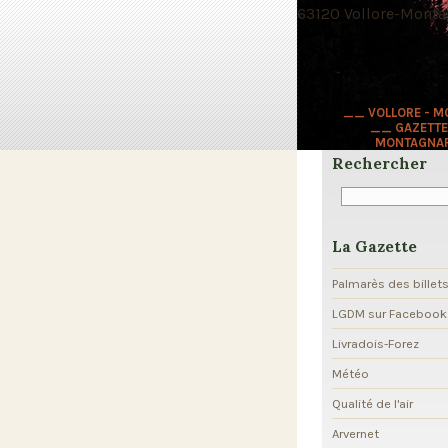
63120 Vollore-Montag
__ VOLLORE - 
__ GAZETTE
MONTAGNA
Rechercher
La Gazette
Palmarès des billet
LGDM sur Facebook
Livradois-Forez
Météo
Qualité de l'air
Arvernet