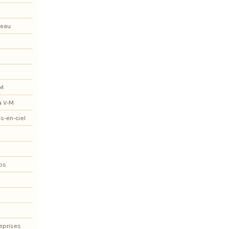
teau
-M
à V-M
s-en-ciel
os
eprises