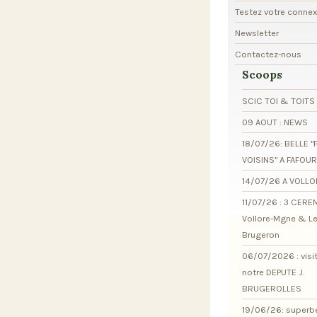
Testez votre conne
Newsletter
Contactez-nous
Scoops
SCIC TOI & TOITS
09 AOUT : NEWS
18/07/26: BELLE "
VOISINS" A FAFOU
14/07/26 A VOLL
11/07/26 : 3 CER
Vollore-Mgne & L
Brugeron
06/07/2026 : visi
notre DEPUTE J.
BRUGEROLLES
19/06/26: superb