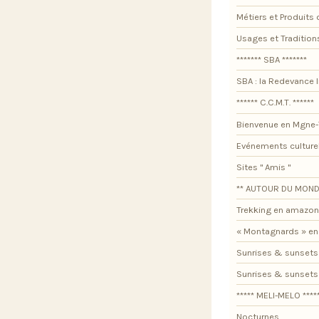
Métiers et Produits 
Usages et Tradition
******* SBA *******
SBA : la Redevance I
****** C.C.M.T. ******
Bienvenue en Mgne-
Evénements culture
Sites " Amis "
** AUTOUR DU MOND
Trekking en amazon
« Montagnards » en
Sunrises & sunsets
Sunrises & sunset
***** MELI-MELO ****
Nocturnes