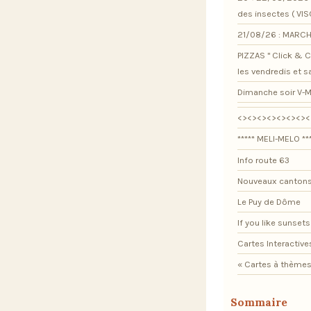
des insectes ( VI
21/08/26 : MARCH
PIZZAS " Click & Co
les vendredis et 
Dimanche soir V-M
<><><><><><><><
***** MELI-MELO **
Info route 63
Nouveaux cantons
Le Puy de Dôme
If you like sunsets .
Cartes Interactive
« Cartes à thèmes
Sommaire