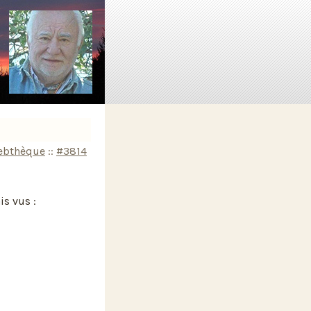
ebthèque
::
#3814
is vus :