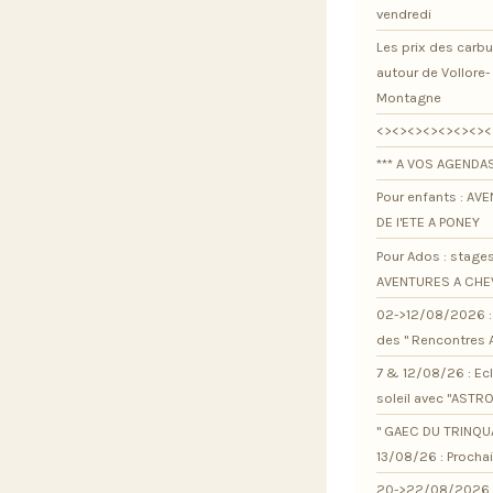
vendredi
Les prix des carb
autour de Vollore-
Montagne
<><><><><><><><
*** A VOS AGENDAS
Pour enfants : AV
DE l'ETE A PONEY
Pour Ados : stage
AVENTURES A CHE
02->12/08/2026 : 
des " Rencontres 
7 & 12/08/26 : Ec
soleil avec "ASTR
" GAEC DU TRINQU
13/08/26 : Procha
20->22/08/2026 :