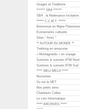
Usages et Traditions
******* SBA *******
SBA : la Redevance Incitative
****** C.C.M.T. ******
Bienvenue en Mgne-Thiernoise
Evénements culturels
Sites " Amis "
** AUTOUR DU MONDE **
Trekking en amazonie
« Montagnards » en voyage
Sunrises & sunsets ATW Nord
Sunrises & sunsets ATW Sud
***** MELI-MELO *****
Nocturnes
Vu sur le NET
Nos petits amis
Chanteurs Cultes
Le coin Informatique
***** ARCHIVES *****