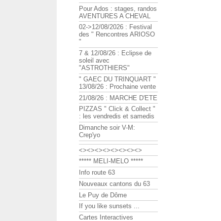
Pour Ados : stages, randos
AVENTURES A CHEVAL
02->12/08/2026 : Festival
des " Rencontres ARIOSO
"
7 & 12/08/26 : Eclipse de
soleil avec
"ASTROTHIERS"
" GAEC DU TRINQUART "
13/08/26 : Prochaine vente
21/08/26 : MARCHE D'ETE
PIZZAS " Click & Collect "
: les vendredis et samedis
Dimanche soir V-M:
Crep'yo
<><><><><><><><>
***** MELI-MELO *****
Info route 63
Nouveaux cantons du 63
Le Puy de Dôme
If you like sunsets ...
Cartes Interactives