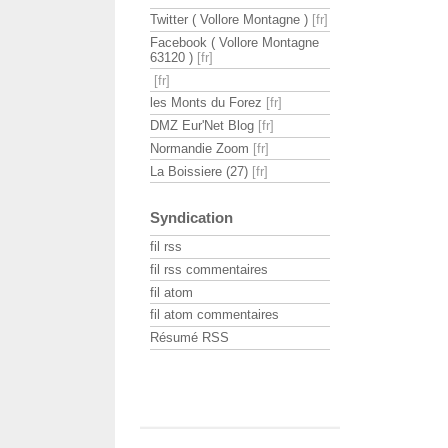
Twitter ( Vollore Montagne )
Facebook ( Vollore Montagne
63120 )
les Monts du Forez
DMZ Eur'Net Blog
Normandie Zoom
La Boissiere (27)
Syndication
fil rss
fil rss commentaires
fil atom
fil atom commentaires
Résumé RSS