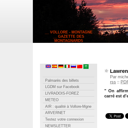
__ VOLLORE - MONTAGNE
__ GAZETTE DES
MONTAGNARDS
Lawren
Par miche
Palmarès des billets
rss
::
PD
LGDM sur Facebook
" On affirm
LIVRADOIS-FOREZ
carré est d'
METEO
AIR : qualité à Vollore-Mgne
ARVERNET
Testez votre connexion
NEWSLETTER