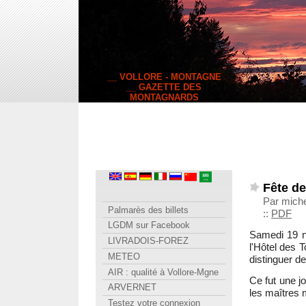
__ VOLLORE - MONTAGNE
__ GAZETTE DES
MONTAGNARDS
Fête de
Par mich
Palmarès des billets
::
PDF
LGDM sur Facebook
Samedi 19 n
LIVRADOIS-FOREZ
l'Hôtel des 
METEO
distinguer d
AIR : qualité à Vollore-Mgne
Ce fut une j
ARVERNET
les maîtres 
Testez votre connexion