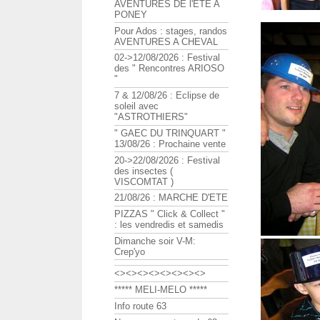
AVENTURES DE l'ETE A
PONEY
Pour Ados : stages, randos
AVENTURES A CHEVAL
02->12/08/2026 : Festival
des " Rencontres ARIOSO
"
7 & 12/08/26 : Eclipse de
soleil avec
"ASTROTHIERS"
" GAEC DU TRINQUART "
13/08/26 : Prochaine vente
20->22/08/2026 : Festival
des insectes (
VISCOMTAT )
21/08/26 : MARCHE D'ETE
PIZZAS " Click & Collect "
: les vendredis et samedis
Dimanche soir V-M:
Crep'yo
<><><><><><><><>
***** MELI-MELO *****
Info route 63