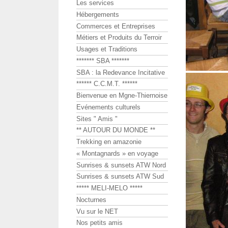
Les services
Hébergements
Commerces et Entreprises
Métiers et Produits du Terroir
Usages et Traditions
******* SBA *******
SBA : la Redevance Incitative
****** C.C.M.T. ******
Bienvenue en Mgne-Thiernoise
Evénements culturels
Sites " Amis "
** AUTOUR DU MONDE **
Trekking en amazonie
« Montagnards » en voyage
Sunrises & sunsets ATW Nord
Sunrises & sunsets ATW Sud
***** MELI-MELO *****
Nocturnes
Vu sur le NET
Nos petits amis