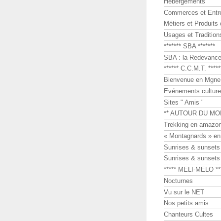
Hébergements
Commerces et Entr
Métiers et Produits 
Usages et Tradition
******* SBA *******
SBA : la Redevance 
****** C.C.M.T. *****
Bienvenue en Mgne-
Evénements culture
Sites " Amis "
** AUTOUR DU MO
Trekking en amazon
« Montagnards » en
Sunrises & sunset
Sunrises & sunset
***** MELI-MELO **
Nocturnes
Vu sur le NET
Nos petits amis
Chanteurs Cultes