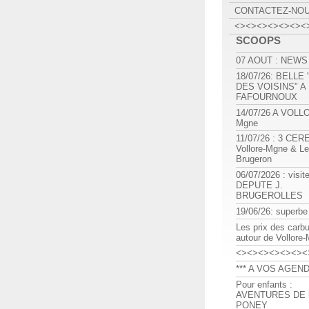
CONTACTEZ-NO
<><><><><><><
SCOOPS
07 AOUT : NEWS
18/07/26: BELLE
DES VOISINS" A
FAFOURNOUX
14/07/26 A VOLL
Mgne
11/07/26 : 3 CE
Vollore-Mgne & Le
Brugeron
06/07/2026 : visit
DEPUTE J.
BRUGEROLLES
19/06/26: superbe
Les prix des carb
autour de Vollore
<><><><><><><
*** A VOS AGEND
Pour enfants :
AVENTURES DE l
PONEY