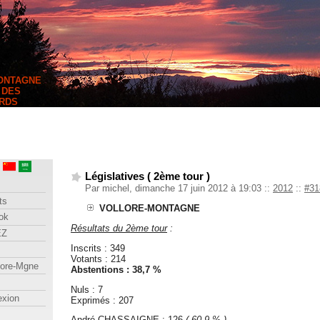
MONTAGNE
 DES
RDS
Législatives ( 2ème tour )
Par michel, dimanche 17 juin 2012 à 19:03
::
2012
::
#31
ts
VOLLORE-MONTAGNE
ok
Résultats du 2ème tour
:
EZ
Inscrits : 349
Votants : 214
lore-Mgne
Abstentions : 38,7 %
Nuls : 7
exion
Exprimés : 207
André CHASSAIGNE : 126
( 60,9 % )