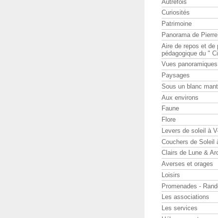
Autrefois
Curiosités
Patrimoine
Panorama de Pierr
Aire de repos et d
pédagogique du " Ci
Vues panoramiques
Paysages
Sous un blanc man
Aux environs
Faune
Flore
Levers de soleil à 
Couchers de Soleil
Clairs de Lune & Arc
Averses et orages
Loisirs
Promenades - Rand
Les associations
Les services