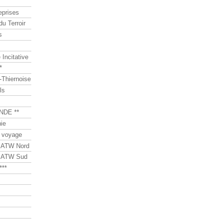
eprises
du Terroir
s
Incitative
*
Thiernoise
ls
NDE **
ie
 voyage
s ATW Nord
s ATW Sud
***