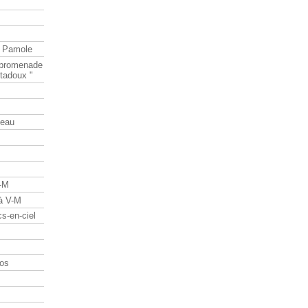
e Pamole
e promenade
tadoux "
teau
V-M
 à V-M
s-en-ciel
os