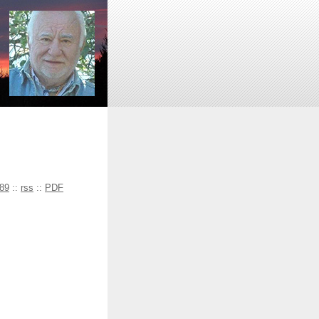
89
::
rss
::
PDF