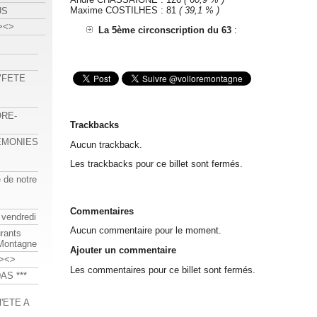
Maxime COSTILHES : 81
( 39,1 % )
US
><>
La 5ème circonscription du 63
:
 "FETE
ORE-
Trackbacks
REMONIES
Aucun trackback.
Les trackbacks pour ce billet sont fermés.
e de notre
Commentaires
 vendredi
Aucun commentaire pour le moment.
urants
-Montagne
Ajouter un commentaire
><>
Les commentaires pour ce billet sont fermés.
AS ***
'ETE A