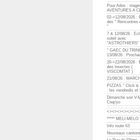
Pour Ados : stage
AVENTURES A C
02->12/08/2026 : 
des " Rencontre
"
7 & 12/08/26 : Ecl
soleil avec
"ASTROTHIERS"
" GAEC DU TRIN
13/08/26 : Procha
20->22/08/2026 : 
des insectes (
VISCOMTAT )
21/08/26 : MARC
PIZZAS " Click & 
: les vendredis et
Dimanche soir V-
Crep'yo
<><><><><><><
***** MELI-MELO *
Info route 63
Nouveaux cantons
Le Puy de Dôme