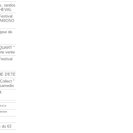
s, randos
HEVAL
Festival
s ARIOSO
ipse de
QUART "
ine vente
Festival
HE D'ETE
Collect "
 samedis
M:
><>
****
 du 63