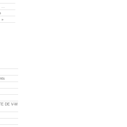
 ...
s
 »
nts
s
TE DE V-M