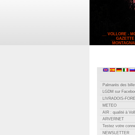
__ VOLLORE - 
__ GAZETTE
MONTAGNA
Palmarès des bille
LGDM sur Facebo
LIVRADOIS-FOR
METEO
AIR : qualité à Vol
ARVERNET
Testez votre conn
NEWSLETTER