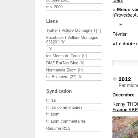
Mars
octobre 2005
mai 2000
« Mieux va
(Proverbe A
Liens
Twitter ( Vollore Montagne )
Février
Facebook ( Vollore Montagne
63120 )
« Le doute 
les Monts du Forez
DMZ Eur'Net Blog
Normandie Zoom
La Boissiere (27)
2012
Par miche
Syndication
Décembre
fil rss
Kenny THO
fil rss commentaires
France ESP
fil atom
fil atom commentaires
Résumé RSS