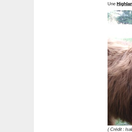
Une
Highla
( Crédit : I