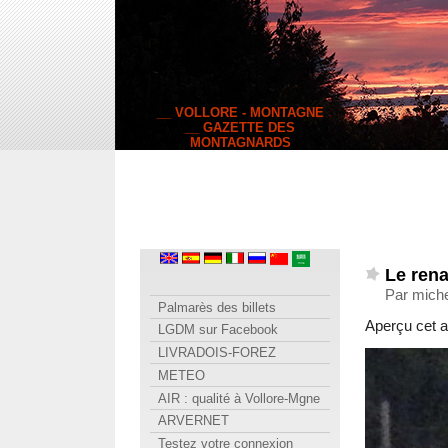
__ VOLLORE - MONTAGNE
__ GAZETTE DES
MONTAGNARDS
Le rena
Par miche
Palmarès des billets
Aperçu cet a
LGDM sur Facebook
LIVRADOIS-FOREZ
METEO
AIR : qualité à Vollore-Mgne
ARVERNET
Testez votre connexion