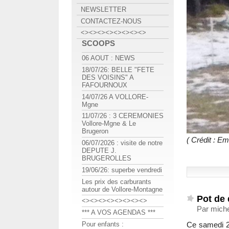
NEWSLETTER
CONTACTEZ-NOUS
<><><><><><><><>
SCOOPS
06 AOUT : NEWS
18/07/26: BELLE "FETE
DES VOISINS" A
FAFOURNOUX
14/07/26 A VOLLORE-
Mgne
11/07/26 : 3 CEREMONIES
Vollore-Mgne & Le
Brugeron
( Crédit : E
06/07/2026 : visite de notre
DEPUTE J.
BRUGEROLLES
19/06/26: superbe vendredi
Les prix des carburants
autour de Vollore-Montagne
Pot de 
<><><><><><><><>
Par miche
*** A VOS AGENDAS ***
Ce samedi 26
Pour enfants :