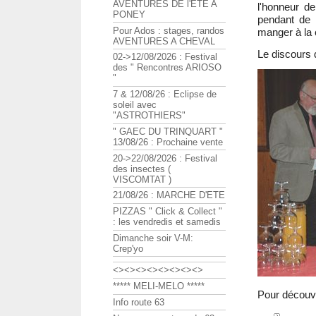
AVENTURES DE l'ETE A
l'honneur 
PONEY
pendant de 
Pour Ados : stages, randos
manger à la 
AVENTURES A CHEVAL
Le discours 
02->12/08/2026 : Festival
des " Rencontres ARIOSO
"
7 & 12/08/26 : Eclipse de
soleil avec
"ASTROTHIERS"
" GAEC DU TRINQUART "
13/08/26 : Prochaine vente
20->22/08/2026 : Festival
des insectes (
VISCOMTAT )
21/08/26 : MARCHE D'ETE
PIZZAS " Click & Collect "
: les vendredis et samedis
Dimanche soir V-M:
Crep'yo
<><><><><><><><>
***** MELI-MELO *****
Pour découvr
Info route 63