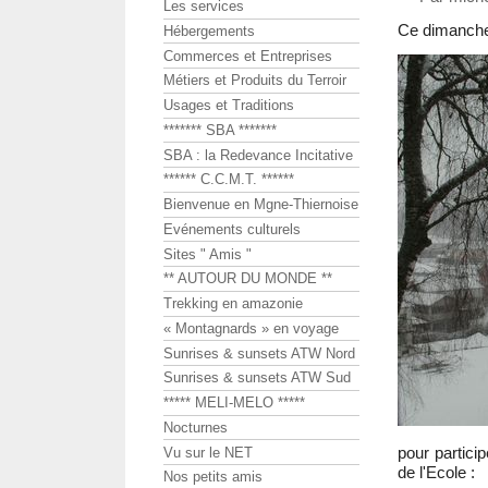
Les services
Ce dimanche 
Hébergements
Commerces et Entreprises
Métiers et Produits du Terroir
Usages et Traditions
******* SBA *******
SBA : la Redevance Incitative
****** C.C.M.T. ******
Bienvenue en Mgne-Thiernoise
Evénements culturels
Sites " Amis "
** AUTOUR DU MONDE **
Trekking en amazonie
« Montagnards » en voyage
Sunrises & sunsets ATW Nord
Sunrises & sunsets ATW Sud
***** MELI-MELO *****
Nocturnes
pour partici
Vu sur le NET
de l'Ecole :
Nos petits amis