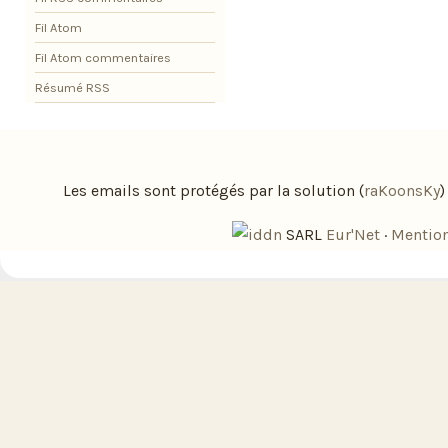
Fil Atom
Fil Atom commentaires
Résumé RSS
Les emails sont protégés par la solution (
raKoonsKy
SARL
Eur'Net
·
Mention