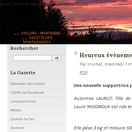
63120 Vollore-Montagne · Livradois-Forez
__ VOLLORE - MONTAGNE
__ GAZETTE DES
MONTAGNARDS
Rechercher
Heureux évèneme
Par michel, mercredi 1 m
PDF
La Gazette
Palmarès des billets
Une nouvelle supportrice 
LGDM sur Facebook
Automne LAURUT, fille d
Livradois-Forez
Laure MOIGNOUX est née le 2
Météo
Qualité de l'air
Elle pèse 3 kg et mesure 5
Arvernet