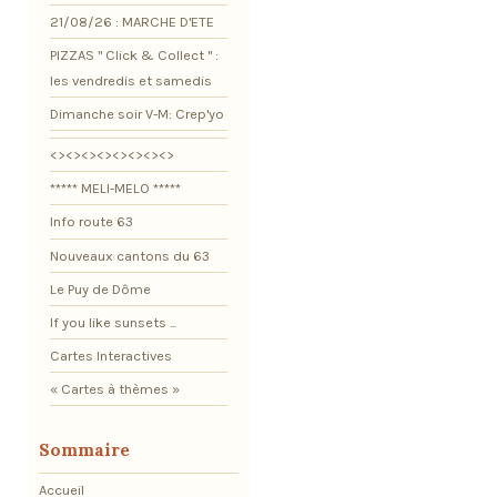
21/08/26 : MARCHE D'ETE
PIZZAS " Click & Collect " :
les vendredis et samedis
Dimanche soir V-M: Crep'yo
<><><><><><><><>
***** MELI-MELO *****
Info route 63
Nouveaux cantons du 63
Le Puy de Dôme
If you like sunsets ...
Cartes Interactives
« Cartes à thèmes »
Sommaire
Accueil