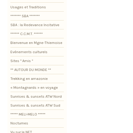
Usages et Traditions
******* SBA *******
SBA : la Redevance Incitative
****** C.C.M.T. ******
Bienvenue en Mgne-Thiernoise
Evénements culturels
Sites " Amis "
** AUTOUR DU MONDE **
Trekking en amazonie
« Montagnards » en voyage
Sunrises & sunsets ATW Nord
Sunrises & sunsets ATW Sud
***** MELI-MELO *****
Nocturnes
Vu sur le NET