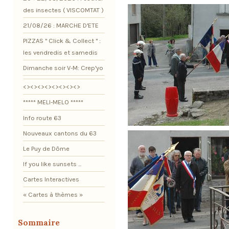
des insectes ( VISCOMTAT )
21/08/26 : MARCHE D'ETE
PIZZAS " Click & Collect " :
les vendredis et samedis
Dimanche soir V-M: Crep'yo
<><><><><><><><>
***** MELI-MELO *****
Info route 63
Nouveaux cantons du 63
Le Puy de Dôme
If you like sunsets ...
Cartes Interactives
« Cartes à thèmes »
Sommaire