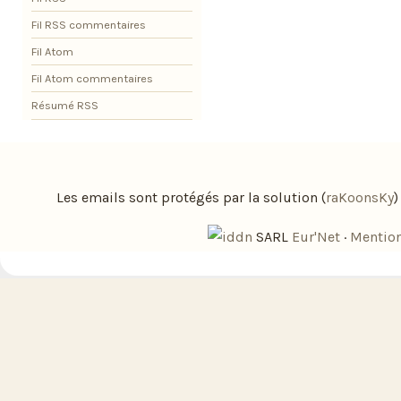
Fil RSS commentaires
Fil Atom
Fil Atom commentaires
Résumé RSS
Les emails sont protégés par la solution (
raKoonsKy
SARL
Eur'Net
·
Mention