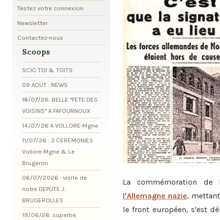
Testez votre connexion
Newsletter
Contactez-nous
Scoops
SCIC TOI & TOITS
09 AOUT : NEWS
18/07/26: BELLE "FETE DES
VOISINS" A FAFOURNOUX
14/07/26 A VOLLORE-Mgne
11/07/26 : 3 CEREMONIES
Vollore-Mgne & Le
Brugeron
06/07/2026 : visite de
La commémoration de
notre DEPUTE J.
l'Allemagne nazie
, mettant
BRUGEROLLES
le front européen, s'est d
19/06/26: superbe