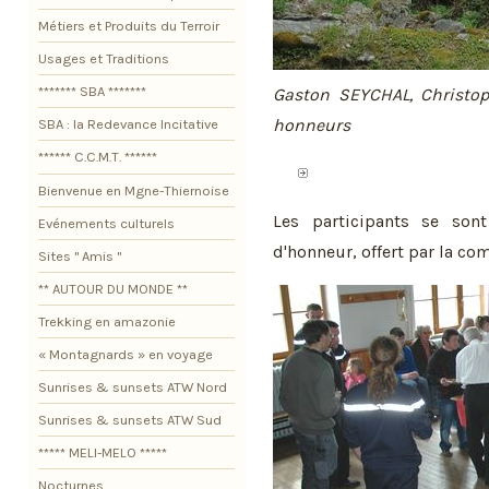
Métiers et Produits du Terroir
Usages et Traditions
******* SBA *******
Gaston SEYCHAL, Christop
honneurs
SBA : la Redevance Incitative
****** C.C.M.T. ******
Bienvenue en Mgne-Thiernoise
Les participants se son
Evénements culturels
d'honneur, offert par la com
Sites " Amis "
** AUTOUR DU MONDE **
Trekking en amazonie
« Montagnards » en voyage
Sunrises & sunsets ATW Nord
Sunrises & sunsets ATW Sud
***** MELI-MELO *****
Nocturnes