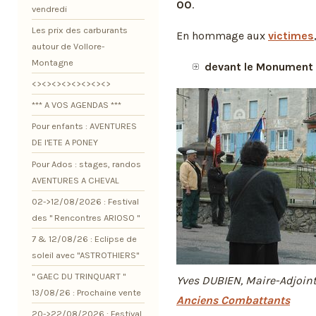
00
.
vendredi
Les prix des carburants
En hommage aux
victimes
autour de Vollore-
Montagne
devant le Monument 
<><><><><><><><>
*** A VOS AGENDAS ***
Pour enfants : AVENTURES
DE l'ETE A PONEY
Pour Ados : stages, randos
AVENTURES A CHEVAL
02->12/08/2026 : Festival
des " Rencontres ARIOSO "
7 & 12/08/26 : Eclipse de
soleil avec "ASTROTHIERS"
" GAEC DU TRINQUART "
Yves DUBIEN, Maire-Adjoint,
13/08/26 : Prochaine vente
Anciens Combattants
20->22/08/2026 : Festival