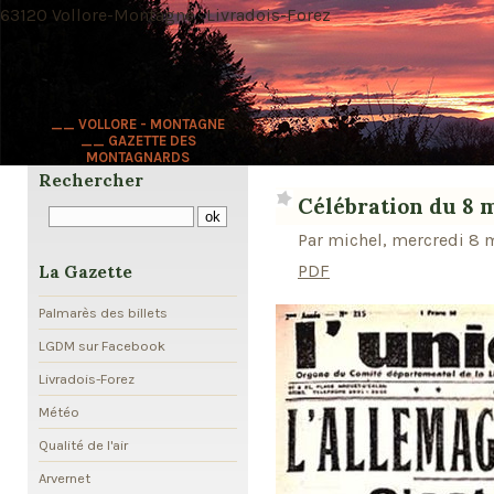
63120 Vollore-Montagne · Livradois-Forez
__ VOLLORE - MONTAGNE
__ GAZETTE DES
MONTAGNARDS
Rechercher
Célébration du 8 
Par michel, mercredi 8 m
PDF
La Gazette
Palmarès des billets
LGDM sur Facebook
Livradois-Forez
Météo
Qualité de l'air
Arvernet