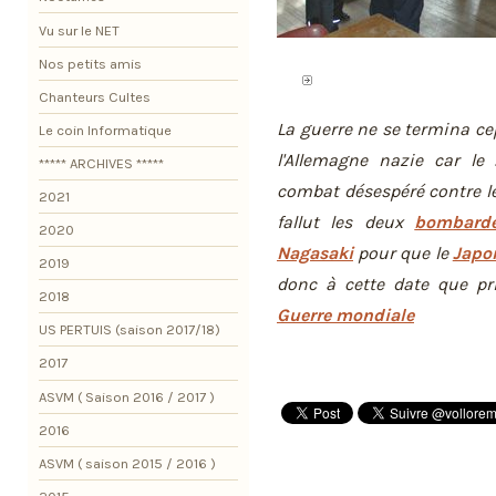
Vu sur le NET
Nos petits amis
Chanteurs Cultes
La guerre ne se termina ce
Le coin Informatique
l'Allemagne nazie car le 
***** ARCHIVES *****
combat désespéré contre le
2021
fallut les deux
bombarde
2020
Nagasaki
pour que le
Japon
2019
donc à cette date que pr
2018
Guerre mondiale
US PERTUIS (saison 2017/18)
2017
ASVM ( Saison 2016 / 2017 )
2016
ASVM ( saison 2015 / 2016 )