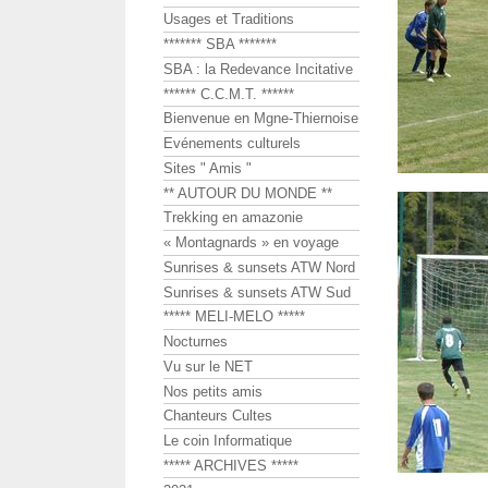
Usages et Traditions
******* SBA *******
SBA : la Redevance Incitative
****** C.C.M.T. ******
Bienvenue en Mgne-Thiernoise
Evénements culturels
Sites " Amis "
** AUTOUR DU MONDE **
Trekking en amazonie
« Montagnards » en voyage
Sunrises & sunsets ATW Nord
Sunrises & sunsets ATW Sud
***** MELI-MELO *****
Nocturnes
Vu sur le NET
Nos petits amis
Chanteurs Cultes
Le coin Informatique
***** ARCHIVES *****