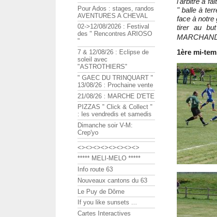
l'arbitre a 
Pour Ados : stages, randos
" balle à ter
AVENTURES A CHEVAL
face à notr
02->12/08/2026 : Festival
tirer au bu
des " Rencontres ARIOSO
MARCHAND ait
"
1ère mi-tem
7 & 12/08/26 : Eclipse de
soleil avec
"ASTROTHIERS"
" GAEC DU TRINQUART "
13/08/26 : Prochaine vente
21/08/26 : MARCHE D'ETE
PIZZAS " Click & Collect "
: les vendredis et samedis
Dimanche soir V-M:
Crep'yo
<><><><><><><><>
***** MELI-MELO *****
Info route 63
Nouveaux cantons du 63
Le Puy de Dôme
If you like sunsets ...
Cartes Interactives