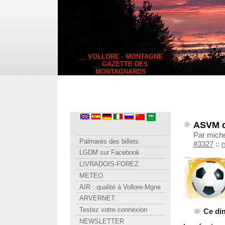
__ VOLLORE - MONTAGNE
__ GAZETTE DES
MONTAGNARDS
ASVM c
Par miche
Palmarès des billets
#3327
::
r
LGDM sur Facebook
LIVRADOIS-FOREZ
METEO
AIR : qualité à Vollore-Mgne
ARVERNET
Testez votre connexion
Ce dim
NEWSLETTER