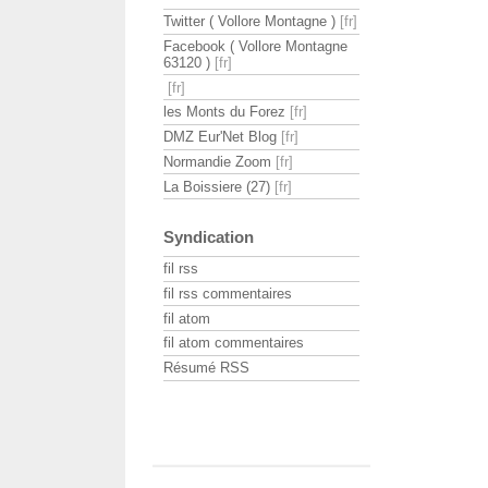
Twitter ( Vollore Montagne )
Facebook ( Vollore Montagne
63120 )
les Monts du Forez
DMZ Eur'Net Blog
Normandie Zoom
La Boissiere (27)
Syndication
fil rss
fil rss commentaires
fil atom
fil atom commentaires
Résumé RSS