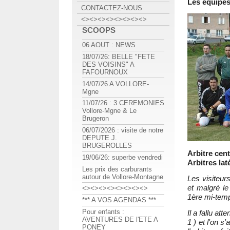
Les équipes
CONTACTEZ-NOUS
<><><><><><><><>
SCOOPS
06 AOUT : NEWS
18/07/26: BELLE "FETE
DES VOISINS" A
FAFOURNOUX
14/07/26 A VOLLORE-
Mgne
11/07/26 : 3 CEREMONIES
Vollore-Mgne & Le
Brugeron
06/07/2026 : visite de notre
DEPUTE J.
BRUGEROLLES
Arbitre cent
19/06/26: superbe vendredi
Arbitres lat
Les prix des carburants
autour de Vollore-Montagne
Les visiteur
et malgré le
<><><><><><><><>
1ère mi-temp
*** A VOS AGENDAS ***
Pour enfants :
Il a fallu a
AVENTURES DE l'ETE A
1 ) et l'on 
PONEY