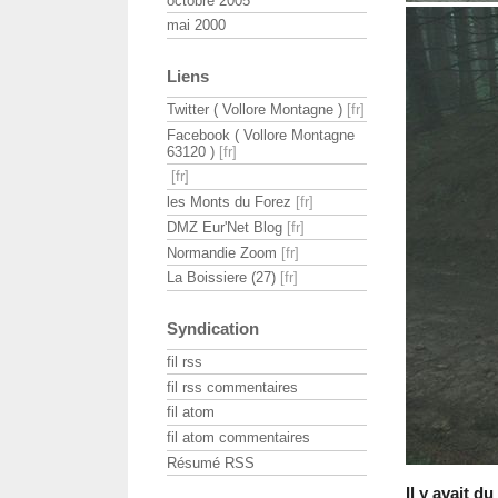
octobre 2005
mai 2000
Liens
Twitter ( Vollore Montagne )
Facebook ( Vollore Montagne
63120 )
les Monts du Forez
DMZ Eur'Net Blog
Normandie Zoom
La Boissiere (27)
Syndication
fil rss
fil rss commentaires
fil atom
fil atom commentaires
Résumé RSS
Il y avait d