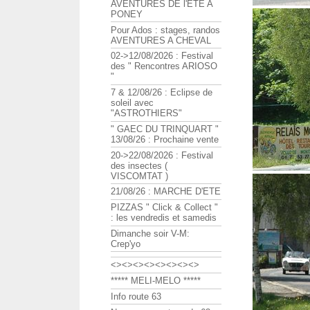
AVENTURES DE l'ETE A
PONEY
Pour Ados : stages, randos
AVENTURES A CHEVAL
02->12/08/2026 : Festival
des " Rencontres ARIOSO
"
7 & 12/08/26 : Eclipse de
soleil avec
"ASTROTHIERS"
" GAEC DU TRINQUART "
13/08/26 : Prochaine vente
20->22/08/2026 : Festival
des insectes (
VISCOMTAT )
21/08/26 : MARCHE D'ETE
PIZZAS " Click & Collect "
: les vendredis et samedis
Dimanche soir V-M:
Crep'yo
<><><><><><><><>
***** MELI-MELO *****
Info route 63