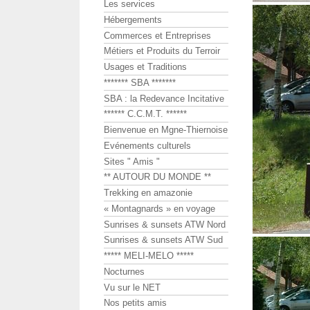
Les services
Hébergements
Commerces et Entreprises
Métiers et Produits du Terroir
Usages et Traditions
******* SBA *******
SBA : la Redevance Incitative
****** C.C.M.T. ******
Bienvenue en Mgne-Thiernoise
Evénements culturels
Sites " Amis "
** AUTOUR DU MONDE **
Trekking en amazonie
« Montagnards » en voyage
Sunrises & sunsets ATW Nord
Sunrises & sunsets ATW Sud
***** MELI-MELO *****
Nocturnes
Vu sur le NET
Nos petits amis