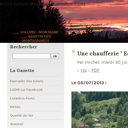
63120 Vollore-Montagne · Livradois-Forez
__ VOLLORE - MONTAGNE
__ GAZETTE DES
MONTAGNARDS
Rechercher
Une chaufferie " Eco
Par michel, mardi 30 jui
::
rss
::
PDF
La Gazette
Palmarès des billets
Le 05/07/2013 :
LGDM sur Facebook
Livradois-Forez
Météo
Qualité de l'air
Arvernet