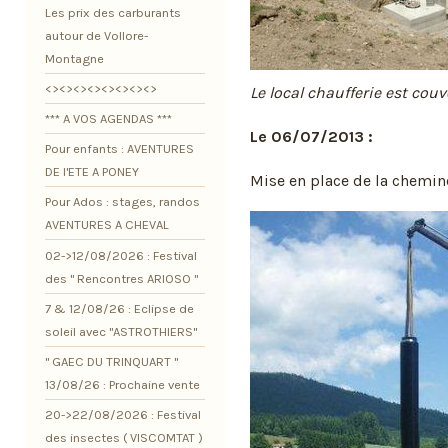
Les prix des carburants
autour de Vollore-
Montagne
<><><><><><><><>
Le local chaufferie est couv
*** A VOS AGENDAS ***
Le 06/07/2013 :
Pour enfants : AVENTURES
DE l'ETE A PONEY
Mise en place de la chemin
Pour Ados : stages, randos
AVENTURES A CHEVAL
02->12/08/2026 : Festival
des " Rencontres ARIOSO "
7 & 12/08/26 : Eclipse de
soleil avec "ASTROTHIERS"
" GAEC DU TRINQUART "
13/08/26 : Prochaine vente
20->22/08/2026 : Festival
des insectes ( VISCOMTAT )