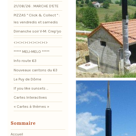
21/08/26 : MARCHE D'ETE
PIZZAS " Click & Collect " :
les vendredis et samedis
Dimanche soir V-M: Crep'yo
<><><><><><><><>
***** MELI-MELO *****
Info route 63
Nouveaux cantons du 63
Le Puy de Dôme
If you like sunsets ...
Cartes Interactives
« Cartes à thèmes »
Sommaire
Accueil