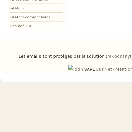
Fil Atom
Fil Atom commentaires
Résumé RSS
Les emails sont protégés par la solution (
raKoonsKy
SARL
Eur'Net
·
Mention