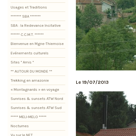
Usages et Traditions
******* SBA *******
SBA : la Redevance Incitative
****** C.C.M.T. ******
Bienvenue en Mgne-Thiernoise
Evénements culturels
Sites " Amis "
** AUTOUR DU MONDE **
Trekking en amazonie
Le 19/07/2013
« Montagnards » en voyage
Sunrises & sunsets ATW Nord
Sunrises & sunsets ATW Sud
***** MELI-MELO *****
Nocturnes
Vu sur le NET