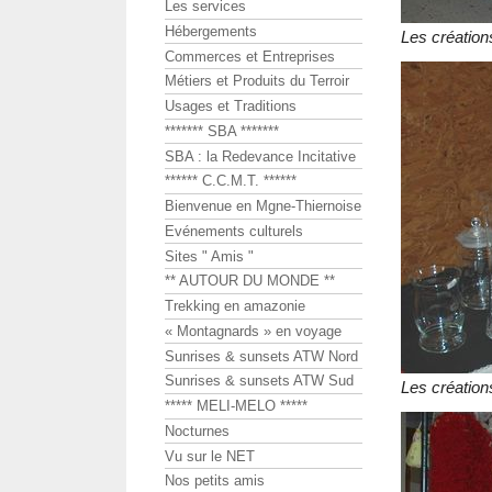
Les services
Hébergements
Les créatio
Commerces et Entreprises
Métiers et Produits du Terroir
Usages et Traditions
******* SBA *******
SBA : la Redevance Incitative
****** C.C.M.T. ******
Bienvenue en Mgne-Thiernoise
Evénements culturels
Sites " Amis "
** AUTOUR DU MONDE **
Trekking en amazonie
« Montagnards » en voyage
Sunrises & sunsets ATW Nord
Sunrises & sunsets ATW Sud
Les créatio
***** MELI-MELO *****
Nocturnes
Vu sur le NET
Nos petits amis