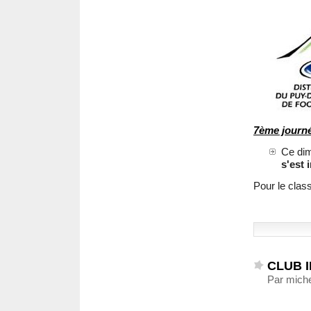
7ème journ
Ce dim
s'est 
Pour le clas
CLUB 
Par miche