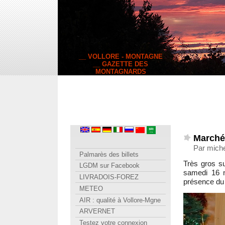
__ VOLLORE - MONTAGNE
__ GAZETTE DES
MONTAGNARDS
Marché
Par mich
Palmarès des billets
Très gros s
LGDM sur Facebook
samedi 16 n
LIVRADOIS-FOREZ
présence d
METEO
AIR : qualité à Vollore-Mgne
ARVERNET
Testez votre connexion