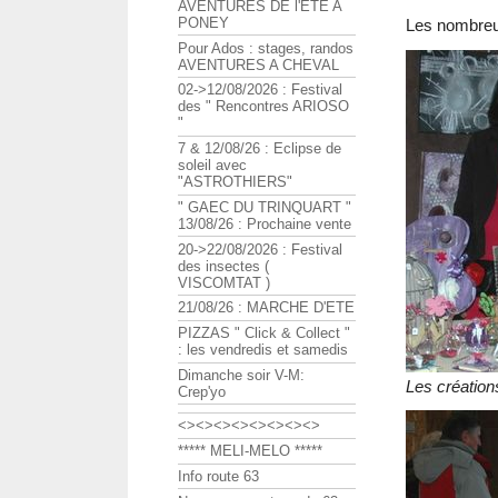
AVENTURES DE l'ETE A
PONEY
Les nombreu
Pour Ados : stages, randos
AVENTURES A CHEVAL
02->12/08/2026 : Festival
des " Rencontres ARIOSO
"
7 & 12/08/26 : Eclipse de
soleil avec
"ASTROTHIERS"
" GAEC DU TRINQUART "
13/08/26 : Prochaine vente
20->22/08/2026 : Festival
des insectes (
VISCOMTAT )
21/08/26 : MARCHE D'ETE
PIZZAS " Click & Collect "
: les vendredis et samedis
Dimanche soir V-M:
Les création
Crep'yo
<><><><><><><><>
***** MELI-MELO *****
Info route 63