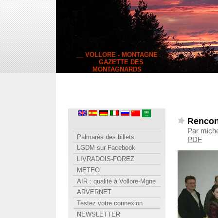
__ VOLLORE - MONTAGNE
__ GAZETTE DES
MONTAGNARDS
Rencon
Par miche
Palmarès des billets
PDF
LGDM sur Facebook
LIVRADOIS-FOREZ
METEO
AIR : qualité à Vollore-Mgne
ARVERNET
Testez votre connexion
NEWSLETTER