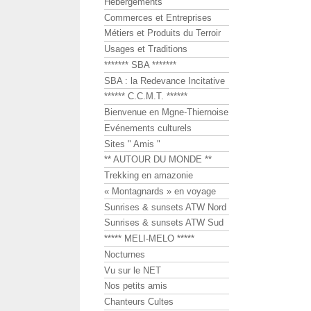
Hébergements
Commerces et Entreprises
Métiers et Produits du Terroir
Usages et Traditions
******* SBA *******
SBA : la Redevance Incitative
****** C.C.M.T. ******
Bienvenue en Mgne-Thiernoise
Evénements culturels
Sites " Amis "
** AUTOUR DU MONDE **
Trekking en amazonie
« Montagnards » en voyage
Sunrises & sunsets ATW Nord
Sunrises & sunsets ATW Sud
***** MELI-MELO *****
Nocturnes
Vu sur le NET
Nos petits amis
Chanteurs Cultes