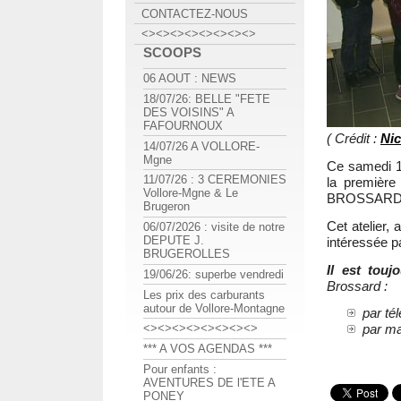
CONTACTEZ-NOUS
<><><><><><><><>
SCOOPS
06 AOUT : NEWS
18/07/26: BELLE "FETE
DES VOISINS" A
FAFOURNOUX
( Crédit :
Nic
14/07/26 A VOLLORE-
Mgne
Ce samedi 1
11/07/26 : 3 CEREMONIES
la premièr
Vollore-Mgne & Le
BROSSARD
Brugeron
Cet atelier,
06/07/2026 : visite de notre
DEPUTE J.
intéressée p
BRUGEROLLES
Il est tou
19/06/26: superbe vendredi
Brossard :
Les prix des carburants
autour de Vollore-Montagne
par té
par ma
<><><><><><><><>
*** A VOS AGENDAS ***
Pour enfants :
AVENTURES DE l'ETE A
PONEY