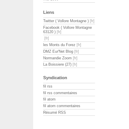
Liens
Twitter ( Vollore Montagne )
Facebook ( Vollore Montagne
63120 )
les Monts du Forez
DMZ Eur'Net Blog
Normandie Zoom
La Boissiere (27)
Syndication
fil rss
fil rss commentaires
fil atom
fil atom commentaires
Résumé RSS