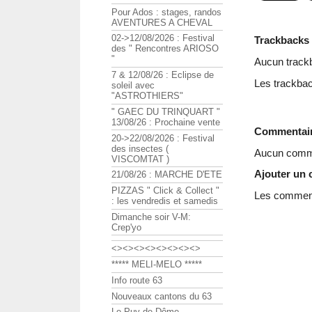
Pour Ados : stages, randos
AVENTURES A CHEVAL
02->12/08/2026 : Festival
Trackbacks
des " Rencontres ARIOSO
"
Aucun track
7 & 12/08/26 : Eclipse de
Les trackbac
soleil avec
"ASTROTHIERS"
" GAEC DU TRINQUART "
13/08/26 : Prochaine vente
Commentai
20->22/08/2026 : Festival
des insectes (
Aucun comme
VISCOMTAT )
Ajouter un
21/08/26 : MARCHE D'ETE
PIZZAS " Click & Collect "
Les commenta
: les vendredis et samedis
Dimanche soir V-M:
Crep'yo
<><><><><><><><>
***** MELI-MELO *****
Info route 63
Nouveaux cantons du 63
Le Puy de Dôme