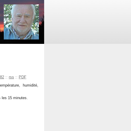
82
::
rss
::
PDF
mpérature, humidité,
s les 15 minutes.