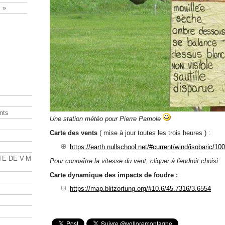
 »
nts
Une station météo pour Pierre Pamole
Carte des vents
( mise à jour toutes les trois heures ) :
s
https://earth.nullschool.net/#current/wind/isobaric/
TE DE V-M
Pour connaître la vitesse du vent, cliquer à l'endroit choisi
Carte dynamique des impacts de foudre :
https://map.blitzortung.org/#10.6/45.7316/3.6554