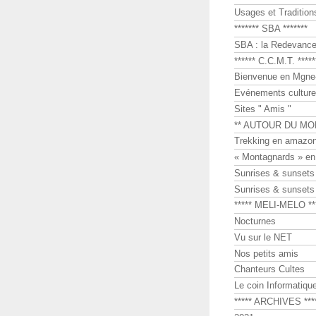
Usages et Tradition
******* SBA *******
SBA : la Redevance 
****** C.C.M.T. *****
Bienvenue en Mgne-
Evénements culture
Sites " Amis "
** AUTOUR DU MO
Trekking en amazon
« Montagnards » en
Sunrises & sunset
Sunrises & sunset
***** MELI-MELO **
Nocturnes
Vu sur le NET
Nos petits amis
Chanteurs Cultes
Le coin Informatiqu
***** ARCHIVES ***