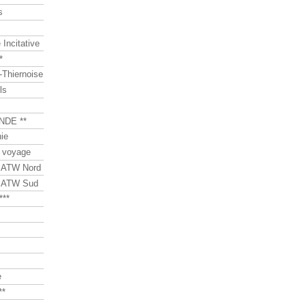
s
Incitative
*
Thiernoise
ls
NDE **
ie
 voyage
s ATW Nord
s ATW Sud
***
e
**