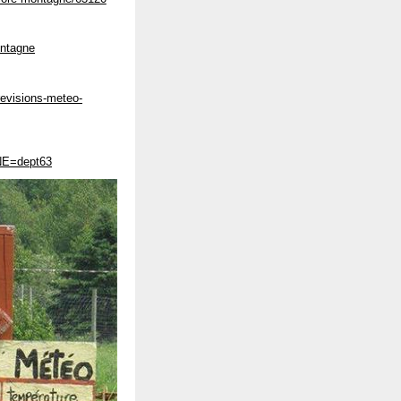
ontagne
revisions-meteo-
ONE=dept63