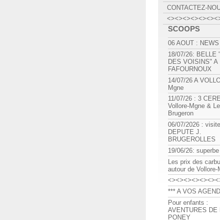
CONTACTEZ-NO
<><><><><><><
SCOOPS
06 AOUT : NEWS
18/07/26: BELLE
DES VOISINS" A
FAFOURNOUX
14/07/26 A VOLL
Mgne
11/07/26 : 3 CE
Vollore-Mgne & Le
Brugeron
06/07/2026 : visit
DEPUTE J.
BRUGEROLLES
19/06/26: superbe
Les prix des carb
autour de Vollore
<><><><><><><
*** A VOS AGEND
Pour enfants :
AVENTURES DE l
PONEY