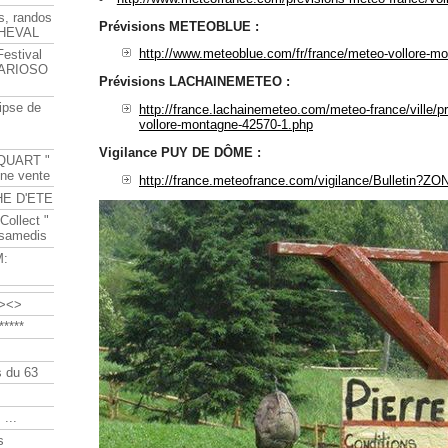
s, randos
Prévisions METEOBLUE :
HEVAL
http://www.meteoblue.com/fr/france/meteo-vollore-m
Festival
s ARIOSO
Prévisions LACHAINEMETEO :
ipse de
http://france.lachainemeteo.com/meteo-france/ville/p
vollore-montagne-42570-1.php
Vigilance PUY DE DÔME :
QUART "
ine vente
http://france.meteofrance.com/vigilance/Bulletin?Z
HE D'ETE
Collect "
 samedis
M:
><>
****
 du 63
 ...
s