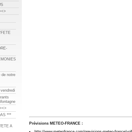
US
><>
 "FETE
ORE-
REMONIES
e de notre
 vendredi
urants
-Montagne
><>
AS ***
Prévisions METEO-FRANCE :
'ETE A
http://www.meteofrance.com/previsions-meteo-france/vo