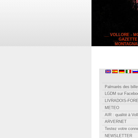
__ VOLLORE - 
__ GAZETTE
MONTAGNA
Palmarès des bille
LGDM sur Facebo
LIVRADOIS-FOR
METEO
AIR : qualité à Vol
ARVERNET
Testez votre conn
NEWSLETTER