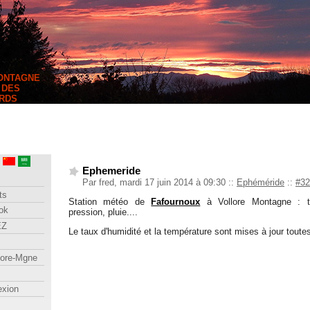
MONTAGNE
 DES
RDS
Ephemeride
Par fred, mardi 17 juin 2014 à 09:30
::
Ephéméride
::
#32
ts
Station météo de
Fafournoux
à Vollore Montagne : te
ok
pression, pluie....
EZ
Le taux d'humidité et la température sont mises à jour toute
lore-Mgne
exion