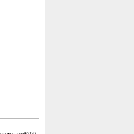
llore-montagne/63120