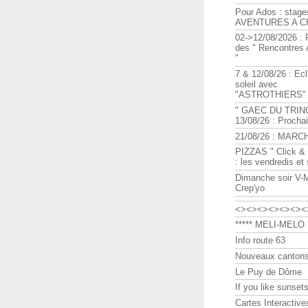
Pour Ados : stage
AVENTURES A C
02->12/08/2026 : 
des " Rencontre
"
7 & 12/08/26 : Ecl
soleil avec
"ASTROTHIERS"
" GAEC DU TRIN
13/08/26 : Procha
21/08/26 : MARC
PIZZAS " Click & 
: les vendredis et
Dimanche soir V-
Crep'yo
<><><><><><><
***** MELI-MELO *
Info route 63
Nouveaux cantons
Le Puy de Dôme
If you like sunsets
Cartes Interactive