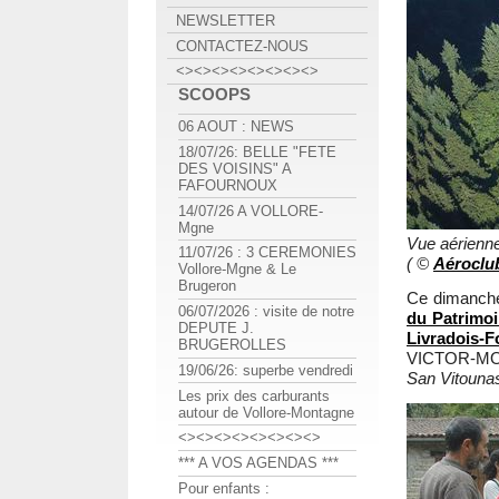
NEWSLETTER
CONTACTEZ-NOUS
<><><><><><><><>
SCOOPS
06 AOUT : NEWS
18/07/26: BELLE "FETE
DES VOISINS" A
FAFOURNOUX
14/07/26 A VOLLORE-
Mgne
Vue aérienn
11/07/26 : 3 CEREMONIES
( ©
Aéroclu
Vollore-Mgne & Le
Brugeron
Ce dimanche
06/07/2026 : visite de notre
du Patrimo
DEPUTE J.
Livradois-F
BRUGEROLLES
VICTOR-MONT
19/06/26: superbe vendredi
San Vitounas
Les prix des carburants
autour de Vollore-Montagne
<><><><><><><><>
*** A VOS AGENDAS ***
Pour enfants :