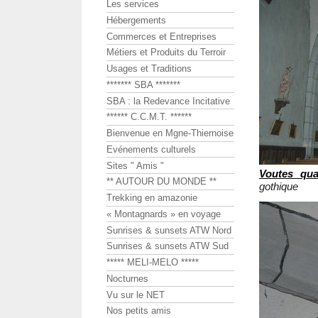
Les services
Hébergements
Commerces et Entreprises
Métiers et Produits du Terroir
Usages et Traditions
******* SBA *******
SBA : la Redevance Incitative
****** C.C.M.T. ******
Bienvenue en Mgne-Thiernoise
Evénements culturels
Sites " Amis "
Voutes quad
** AUTOUR DU MONDE **
gothique
Trekking en amazonie
« Montagnards » en voyage
Sunrises & sunsets ATW Nord
Sunrises & sunsets ATW Sud
***** MELI-MELO *****
Nocturnes
Vu sur le NET
Nos petits amis