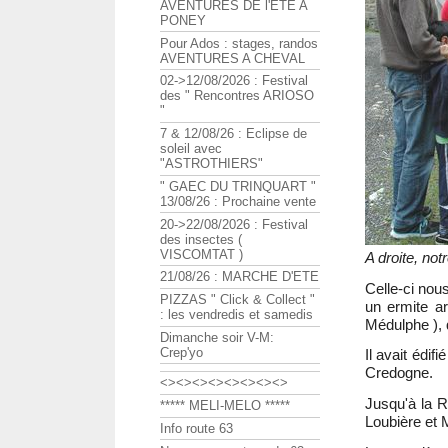
AVENTURES DE l'ETE A
PONEY
Pour Ados : stages, randos
AVENTURES A CHEVAL
02->12/08/2026 : Festival
des " Rencontres ARIOSO
"
7 & 12/08/26 : Eclipse de
soleil avec
"ASTROTHIERS"
" GAEC DU TRINQUART "
13/08/26 : Prochaine vente
20->22/08/2026 : Festival
des insectes (
VISCOMTAT )
A droite, not
21/08/26 : MARCHE D'ETE
Celle-ci nou
PIZZAS " Click & Collect "
un ermite a
: les vendredis et samedis
Médulphe ), 
Dimanche soir V-M:
Crep'yo
Il avait édif
Credogne.
<><><><><><><><>
Jusqu'à la Ré
***** MELI-MELO *****
Loubière et 
Info route 63