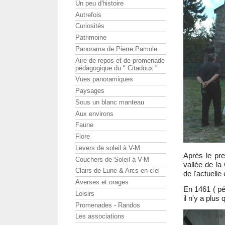
Un peu d'histoire
Autrefois
Curiosités
Patrimoine
Panorama de Pierre Pamole
Aire de repos et de promenade
pédagogique du " Citadoux "
Vues panoramiques
Paysages
Sous un blanc manteau
Aux environs
Faune
Flore
Levers de soleil à V-M
Après le pre
Couchers de Soleil à V-M
vallée de la
Clairs de Lune & Arcs-en-ciel
de l'actuelle 
Averses et orages
En 1461 ( p
Loisirs
il n'y a plus
Promenades - Randos
Les associations