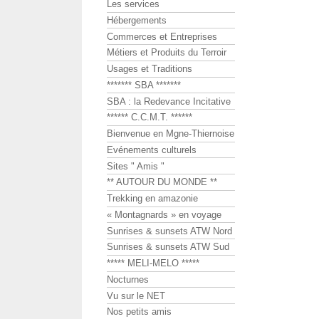
Les services
Hébergements
Commerces et Entreprises
Métiers et Produits du Terroir
Usages et Traditions
******* SBA *******
SBA : la Redevance Incitative
****** C.C.M.T. ******
Bienvenue en Mgne-Thiernoise
Evénements culturels
Sites " Amis "
** AUTOUR DU MONDE **
Trekking en amazonie
« Montagnards » en voyage
Sunrises & sunsets ATW Nord
Sunrises & sunsets ATW Sud
***** MELI-MELO *****
Nocturnes
Vu sur le NET
Nos petits amis