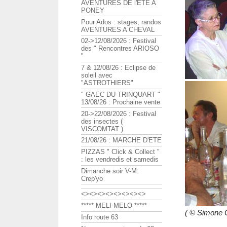
AVENTURES DE l'ETE A
PONEY
Pour Ados : stages, randos
AVENTURES A CHEVAL
02->12/08/2026 : Festival
des " Rencontres ARIOSO
"
7 & 12/08/26 : Eclipse de
soleil avec
"ASTROTHIERS"
" GAEC DU TRINQUART "
13/08/26 : Prochaine vente
20->22/08/2026 : Festival
des insectes (
VISCOMTAT )
21/08/26 : MARCHE D'ETE
PIZZAS " Click & Collect "
: les vendredis et samedis
Dimanche soir V-M:
Crep'yo
<><><><><><><><>
***** MELI-MELO *****
( © Simone
Info route 63