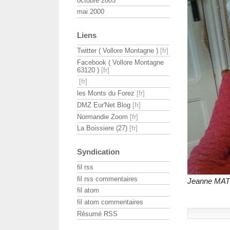
octobre 2005
mai 2000
Liens
Twitter ( Vollore Montagne )
Facebook ( Vollore Montagne
63120 )
les Monts du Forez
DMZ Eur'Net Blog
Normandie Zoom
La Boissiere (27)
Syndication
fil rss
fil rss commentaires
Jeanne MAT
fil atom
fil atom commentaires
Résumé RSS