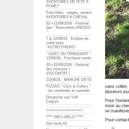
AVENTURES DE l'ETE A
PONEY
Pour Ados : stages, randos
AVENTURES A CHEVAL
02->12/08/2026 : Festival
des " Rencontres ARIOSO
"
7 & 12/08/26 : Eclipse de
soleil avec
"ASTROTHIERS"
" GAEC DU TRINQUART "
13/08/26 : Prochaine vente
20->22/08/2026 : Festival
des insectes (
VISCOMTAT )
21/08/26 : MARCHE D'ETE
sans collier
PIZZAS " Click & Collect "
: les vendredis et samedis
plusieurs jou
Dimanche soir V-M:
Pour l'instan
Crep'yo
mise au chen
<><><><><><><><>
se manifeste 
***** MELI-MELO *****
Pour contact
Info route 63