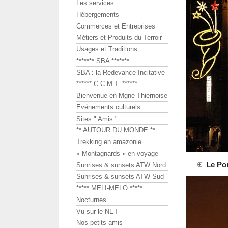
Les services
Hébergements
Commerces et Entreprises
Métiers et Produits du Terroir
Usages et Traditions
******* SBA *******
SBA : la Redevance Incitative
****** C.C.M.T. ******
Bienvenue en Mgne-Thiernoise
Evénements culturels
Sites " Amis "
** AUTOUR DU MONDE **
Trekking en amazonie
« Montagnards » en voyage
Le Pon
Sunrises & sunsets ATW Nord
Sunrises & sunsets ATW Sud
***** MELI-MELO *****
Nocturnes
Vu sur le NET
Nos petits amis