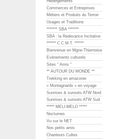
Hébergements
Commerces et Entreprises
Métiers et Produits du Terroir
Usages et Traditions
******* SBA *******
SBA : la Redevance Incitative
****** C.C.M.T. ******
Bienvenue en Mgne-Thiernoise
Evénements culturels
Sites " Amis "
** AUTOUR DU MONDE **
Trekking en amazonie
« Montagnards » en voyage
Sunrises & sunsets ATW Nord
Sunrises & sunsets ATW Sud
***** MELI-MELO *****
Nocturnes
Vu sur le NET
Nos petits amis
Chanteurs Cultes