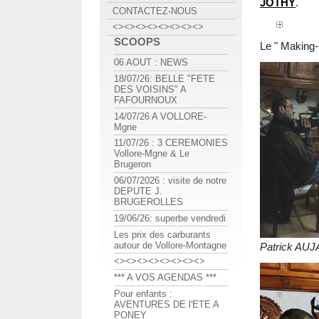
JOTHY
.
CONTACTEZ-NOUS
<><><><><><><><>
SCOOPS
Le " Making-
06 AOUT : NEWS
18/07/26: BELLE "FETE
DES VOISINS" A
FAFOURNOUX
14/07/26 A VOLLORE-
Mgne
11/07/26 : 3 CEREMONIES
Vollore-Mgne & Le
Brugeron
06/07/2026 : visite de notre
DEPUTE J.
BRUGEROLLES
19/06/26: superbe vendredi
Les prix des carburants
autour de Vollore-Montagne
Patrick AUJ
<><><><><><><><>
*** A VOS AGENDAS ***
Pour enfants :
AVENTURES DE l'ETE A
PONEY