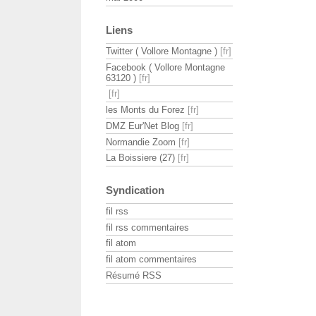
Liens
Twitter ( Vollore Montagne )
Facebook ( Vollore Montagne
63120 )
les Monts du Forez
DMZ Eur'Net Blog
Normandie Zoom
La Boissiere (27)
Syndication
fil rss
fil rss commentaires
fil atom
fil atom commentaires
Résumé RSS