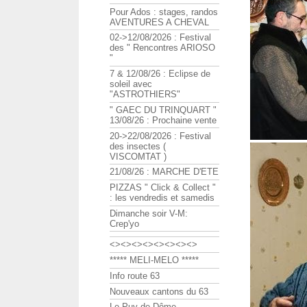
Pour Ados : stages, randos
AVENTURES A CHEVAL
02->12/08/2026 : Festival
des " Rencontres ARIOSO
"
7 & 12/08/26 : Eclipse de
soleil avec
"ASTROTHIERS"
" GAEC DU TRINQUART "
13/08/26 : Prochaine vente
20->22/08/2026 : Festival
des insectes (
VISCOMTAT )
21/08/26 : MARCHE D'ETE
PIZZAS " Click & Collect "
: les vendredis et samedis
Dimanche soir V-M:
Crep'yo
<><><><><><><><>
***** MELI-MELO *****
Info route 63
Nouveaux cantons du 63
Le Puy de Dôme