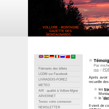
__ VOLLORE - MONTAGNE
__ GAZETTE DES
MONTAGNARDS
Témoig
Par miche
Palmarès des billets
rss
::
PD
LGDM sur Facebook
Après avoir f
LIVRADOIS-FOREZ
recueille de
METEO
les
tr
AIR : qualité à Vollore-Mgne
Monta
ARVERNET
le "
der
Testez votre connexion
Il vient de 
NEWSLETTER