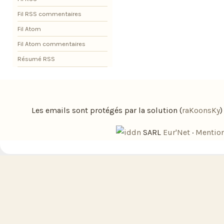
Fil RSS commentaires
Fil Atom
Fil Atom commentaires
Résumé RSS
Les emails sont protégés par la solution (
raKoonsKy
SARL
Eur'Net
·
Mention