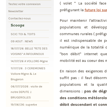
( volet " La société fa
Testez votre connexion
préfigurant la
future loi s
Newsletter
Contactez-nous
Pour maintenir l'attracti
Scoops
populations et développ
communes rurales ( préfigur
SCIC TOI & TOITS
il est indispensable de p
09 AOUT : NEWS
numérique de la totalité d
18/07/26: BELLE "FETE DES
"bon débit" internet qu
VOISINS" A FAFOURNOUX
mobilité est au coeur des 
14/07/26 A VOLLORE-Mgne
11/07/26 : 3 CEREMONIES
En raison des exigences d
Vollore-Mgne & Le
suffit pas : il faut déso
Brugeron
populations et la quali
06/07/2026 : visite de
dimensions :
pas de dégr
notre DEPUTE J.
BRUGEROLLES
des conditions météorolo
débit descendant et conn
19/06/26: superbe