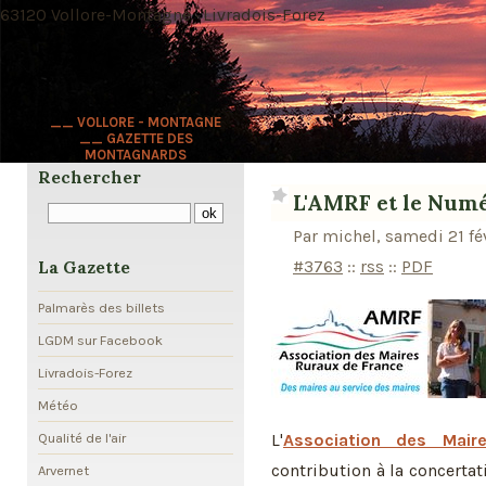
63120 Vollore-Montagne · Livradois-Forez
__ VOLLORE - MONTAGNE
__ GAZETTE DES
MONTAGNARDS
Rechercher
L'AMRF et le Num
Par michel, samedi 21 fé
#3763
::
rss
::
PDF
La Gazette
Palmarès des billets
LGDM sur Facebook
Livradois-Forez
Météo
L'
Association des Mair
Qualité de l'air
contribution à la concerta
Arvernet