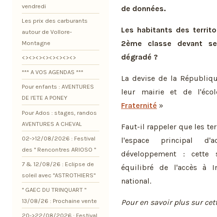
vendredi
de données.
Les prix des carburants
Les habitants des territo
autour de Vollore-
2ème classe devant se
Montagne
dégradé ?
<><><><><><><><>
*** A VOS AGENDAS ***
La devise de la Républiqu
Pour enfants : AVENTURES
leur mairie et de l'é
DE l'ETE A PONEY
Fraternité
»
Pour Ados : stages, randos
AVENTURES A CHEVAL
Faut-il rappeler que les te
02->12/08/2026 : Festival
l'espace principal d
des " Rencontres ARIOSO "
développement : cette s
7 & 12/08/26 : Eclipse de
équilibré de l'accès à I
soleil avec "ASTROTHIERS"
national.
" GAEC DU TRINQUART "
13/08/26 : Prochaine vente
Pour en savoir plus sur cet
20->22/08/2026 : Festival