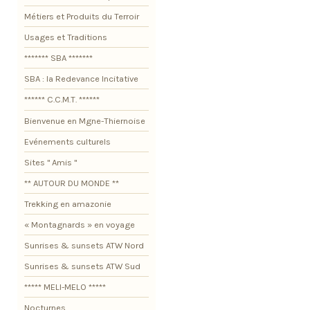
Métiers et Produits du Terroir
Usages et Traditions
******* SBA *******
SBA : la Redevance Incitative
****** C.C.M.T. ******
Bienvenue en Mgne-Thiernoise
Evénements culturels
Sites " Amis "
** AUTOUR DU MONDE **
Trekking en amazonie
« Montagnards » en voyage
Sunrises & sunsets ATW Nord
Sunrises & sunsets ATW Sud
***** MELI-MELO *****
Nocturnes