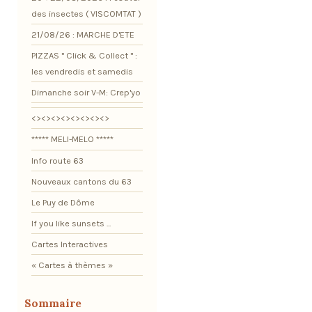
des insectes ( VISCOMTAT )
21/08/26 : MARCHE D'ETE
PIZZAS " Click & Collect " :
les vendredis et samedis
Dimanche soir V-M: Crep'yo
<><><><><><><><>
***** MELI-MELO *****
Info route 63
Nouveaux cantons du 63
Le Puy de Dôme
If you like sunsets ...
Cartes Interactives
« Cartes à thèmes »
Sommaire