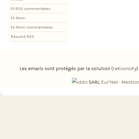
Fil RSS commentaires
Fil Atom
Fil Atom commentaires
Résumé RSS
Les emails sont protégés par la solution (
raKoonsKy
SARL
Eur'Net
·
Mention