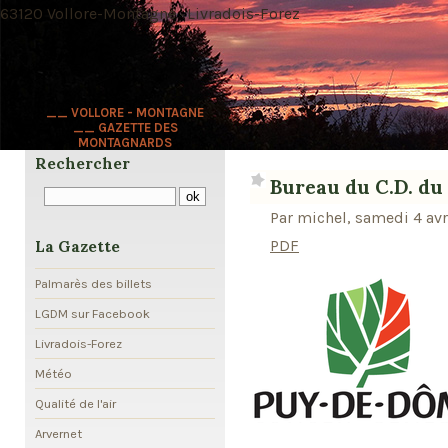
63120 Vollore-Montagne · Livradois-Forez
__ VOLLORE - MONTAGNE
__ GAZETTE DES
MONTAGNARDS
Rechercher
Bureau du C.D. du
Par michel, samedi 4 avr
PDF
La Gazette
Palmarès des billets
LGDM sur Facebook
Livradois-Forez
Météo
Qualité de l'air
Arvernet