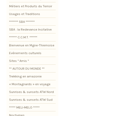
Métiers et Produits du Terroir
Usages et Traditions
******* SBA *******
SBA : la Redevance Incitative
****** C.C.M.T. ******
Bienvenue en Mgne-Thiernoise
Evénements culturels
Sites " Amis "
** AUTOUR DU MONDE **
Trekking en amazonie
« Montagnards » en voyage
Sunrises & sunsets ATW Nord
Sunrises & sunsets ATW Sud
***** MELI-MELO *****
Nocturnes