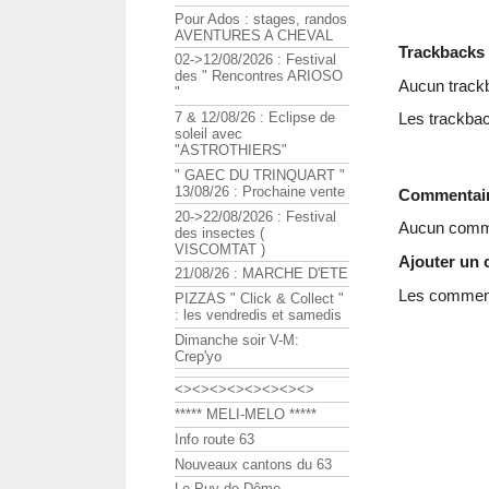
Pour Ados : stages, randos
AVENTURES A CHEVAL
Trackbacks
02->12/08/2026 : Festival
des " Rencontres ARIOSO
Aucun track
"
7 & 12/08/26 : Eclipse de
Les trackbac
soleil avec
"ASTROTHIERS"
" GAEC DU TRINQUART "
13/08/26 : Prochaine vente
Commentai
20->22/08/2026 : Festival
Aucun comme
des insectes (
VISCOMTAT )
Ajouter un
21/08/26 : MARCHE D'ETE
Les commenta
PIZZAS " Click & Collect "
: les vendredis et samedis
Dimanche soir V-M:
Crep'yo
<><><><><><><><>
***** MELI-MELO *****
Info route 63
Nouveaux cantons du 63
Le Puy de Dôme