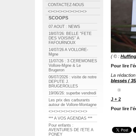
CONTACTEZ-NOUS
<><><><><><><><>
SCOOPS
07 AOUT : NEWS
18/07/26: BELLE "FETE
DES VOISINS" A
FAFOURNOUX
14/07/26 A VOLLORE-
Mgne
( © :
Huffin
11/07/26 : 3 CEREMONIES
Pour lire l
Vollore-Mgne & Le
Brugeron
La rédactio
06/07/2026 : visite de notre
blessés ( 35
DEPUTE J.
BRUGEROLLES
19/06/26: superbe vendredi
J + 2
Les prix des carburants
autour de Vollore-Montagne
Pour lire l
<><><><><><><><>
*** A VOS AGENDAS ***
Pour enfants :
AVENTURES DE l'ETE A
PONEY