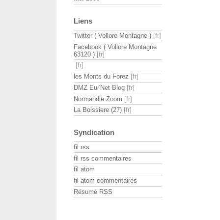
Liens
Twitter ( Vollore Montagne )
Facebook ( Vollore Montagne
63120 )
les Monts du Forez
DMZ Eur'Net Blog
Normandie Zoom
La Boissiere (27)
Syndication
fil rss
fil rss commentaires
fil atom
fil atom commentaires
Résumé RSS