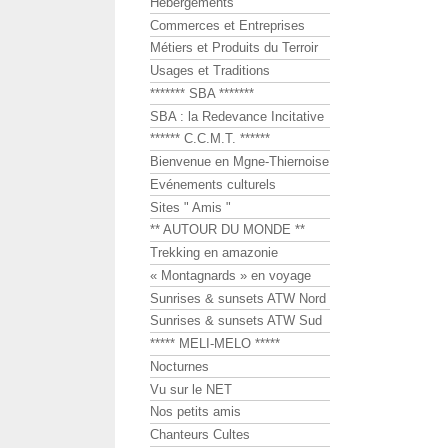
Hébergements
Commerces et Entreprises
Métiers et Produits du Terroir
Usages et Traditions
******* SBA *******
SBA : la Redevance Incitative
****** C.C.M.T. ******
Bienvenue en Mgne-Thiernoise
Evénements culturels
Sites " Amis "
** AUTOUR DU MONDE **
Trekking en amazonie
« Montagnards » en voyage
Sunrises & sunsets ATW Nord
Sunrises & sunsets ATW Sud
***** MELI-MELO *****
Nocturnes
Vu sur le NET
Nos petits amis
Chanteurs Cultes