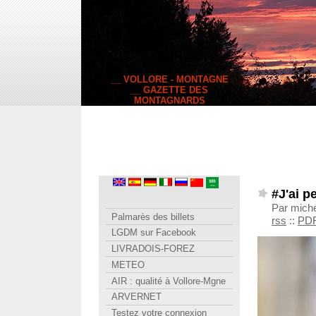
__ VOLLORE - MONTAGNE
__ GAZETTE DES
MONTAGNARDS
#J'ai pe
Par miche
Palmarès des billets
rss
::
PD
LGDM sur Facebook
LIVRADOIS-FOREZ
METEO
AIR : qualité à Vollore-Mgne
ARVERNET
Testez votre connexion