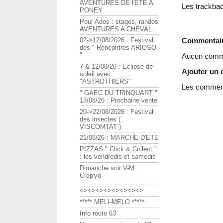
AVENTURES DE l'ETE A
Les trackbac
PONEY
Pour Ados : stages, randos
AVENTURES A CHEVAL
Commentai
02->12/08/2026 : Festival
des " Rencontres ARIOSO
"
Aucun comme
7 & 12/08/26 : Eclipse de
Ajouter un
soleil avec
"ASTROTHIERS"
Les commenta
" GAEC DU TRINQUART "
13/08/26 : Prochaine vente
20->22/08/2026 : Festival
des insectes (
VISCOMTAT )
21/08/26 : MARCHE D'ETE
PIZZAS " Click & Collect "
: les vendredis et samedis
Dimanche soir V-M:
Crep'yo
<><><><><><><><>
***** MELI-MELO *****
Info route 63