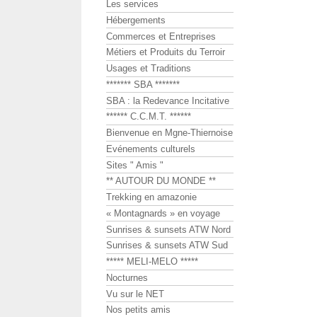
Les services
Hébergements
Commerces et Entreprises
Métiers et Produits du Terroir
Usages et Traditions
******* SBA *******
SBA : la Redevance Incitative
****** C.C.M.T. ******
Bienvenue en Mgne-Thiernoise
Evénements culturels
Sites " Amis "
** AUTOUR DU MONDE **
Trekking en amazonie
« Montagnards » en voyage
Sunrises & sunsets ATW Nord
Sunrises & sunsets ATW Sud
***** MELI-MELO *****
Nocturnes
Vu sur le NET
Nos petits amis