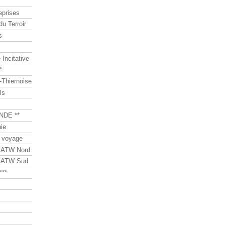
eprises
du Terroir
s
Incitative
*
Thiernoise
ls
NDE **
ie
 voyage
s ATW Nord
s ATW Sud
***