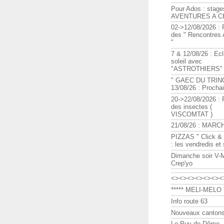
Pour Ados : stage
AVENTURES A C
02->12/08/2026 : 
des " Rencontre
"
7 & 12/08/26 : Ecl
soleil avec
"ASTROTHIERS"
" GAEC DU TRIN
13/08/26 : Procha
20->22/08/2026 : 
des insectes (
VISCOMTAT )
21/08/26 : MARC
PIZZAS " Click & 
: les vendredis et
Dimanche soir V-
Crep'yo
<><><><><><><
***** MELI-MELO *
Info route 63
Nouveaux cantons
Le Puy de Dôme