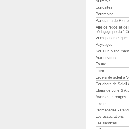
Autrefois
Curiosités
Patrimoine
Panorama de Pierr
Aire de repos et d
pédagogique du " Ci
Vues panoramiques
Paysages
Sous un blanc man
Aux environs
Faune
Flore
Levers de soleil à 
Couchers de Soleil
Clairs de Lune & Arc
Averses et orages
Loisirs
Promenades - Rand
Les associations
Les services