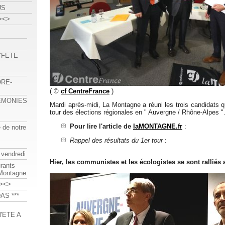
US
><>
 "FETE
ORE-
( ©
cf CentreFrance
)
REMONIES
Mardi après-midi, La Montagne a réuni les trois candidats q
tour des élections régionales en " Auvergne / Rhône-Alpes "
Pour lire l'article de
laMONTAGNE.fr
:
e de notre
Rappel des résultats du 1er tour
:
 vendredi
Hier, les communistes et les écologistes se sont ralliés
urants
-Montagne
><>
AS ***
'ETE A