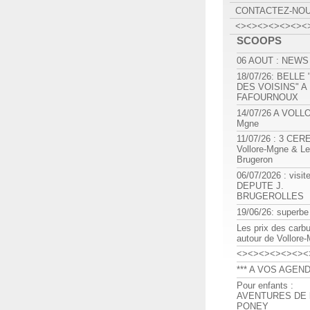
CONTACTEZ-NO
<><><><><><><
SCOOPS
06 AOUT : NEWS
18/07/26: BELLE
DES VOISINS" A
FAFOURNOUX
14/07/26 A VOLL
Mgne
11/07/26 : 3 CE
Vollore-Mgne & Le
Brugeron
06/07/2026 : visit
DEPUTE J.
BRUGEROLLES
19/06/26: superbe
Les prix des carb
autour de Vollore
<><><><><><><
*** A VOS AGEND
Pour enfants :
AVENTURES DE l
PONEY