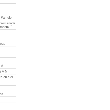
e Pamole
e promenade
tadoux "
teau
V-M
 à V-M
s-en-ciel
os