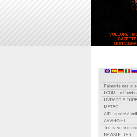
__ VOLLORE - 
__ GAZETTE
MONTAGNA
Palmarès des bille
LGDM sur Facebo
LIVRADOIS-FOR
METEO
AIR : qualité à Vol
ARVERNET
Testez votre conn
NEWSLETTER