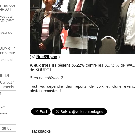
s, randos
HEVAL
Festival
s ARIOSO
ipse de
QUART "
ine vente
( ©
Rue89Lyon
)
Festival
A eux trois ils pèsent 36,22%
contre les 31,73 % de WAU
de BOUDOT.
HE D'ETE
Sera-ce suffisant ?
Collect "
Tout va dépendre des reports de voix et d'une éventue
 samedis
abstentionnistes !
M:
><>
****
 du 63
Trackbacks