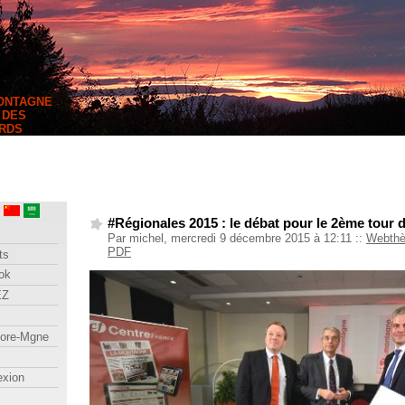
MONTAGNE
 DES
RDS
#Régionales 2015 : le débat pour le 2ème tour 
Par michel, mercredi 9 décembre 2015 à 12:11
::
Webth
PDF
ts
ok
EZ
lore-Mgne
exion