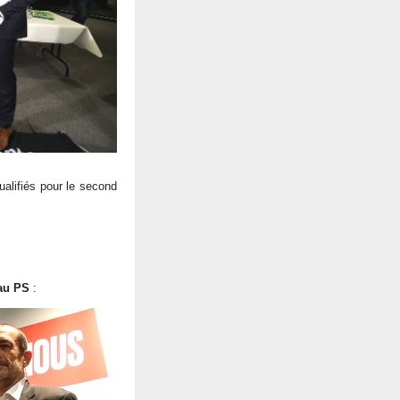
ualifiés pour le second
.
 au PS
: