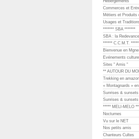
Hébergements
Commerces et Entr
Métiers et Produits 
Usages et Tradition
******* SBA *******
SBA : la Redevance 
****** C.C.M.T. *****
Bienvenue en Mgne-
Evénements culture
Sites " Amis "
** AUTOUR DU MO
Trekking en amazon
« Montagnards » en
Sunrises & sunset
Sunrises & sunset
***** MELI-MELO **
Nocturnes
Vu sur le NET
Nos petits amis
Chanteurs Cultes