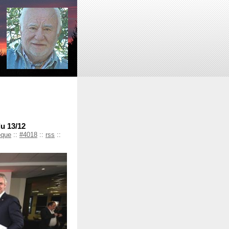
du 13/12
èque
::
#4018
::
rss
::