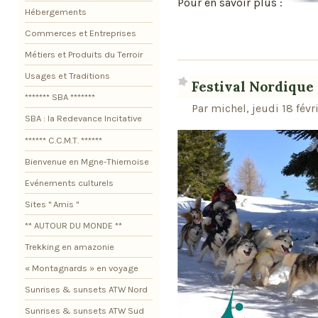
Pour en savoir plus :
Hébergements
Commerces et Entreprises
Métiers et Produits du Terroir
Usages et Traditions
Festival Nordique 
******* SBA *******
Par michel, jeudi 18 févr
SBA : la Redevance Incitative
****** C.C.M.T. ******
Bienvenue en Mgne-Thiernoise
Evénements culturels
Sites " Amis "
** AUTOUR DU MONDE **
Trekking en amazonie
« Montagnards » en voyage
Sunrises & sunsets ATW Nord
Sunrises & sunsets ATW Sud