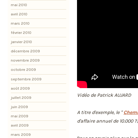
mai 2010
avril 2010
mars 2010
février 2010
janvier 2010
décembre 2009
novembre 2009
octobre 2009
septembre 2009
août 2009
Vidéo de Patrick AUJARD
juillet 2009
juin 2009
A titre d'exemple, le "
Chemi
mai 2009
d'affaire annuel de 10.000 
avril 2009
mars 2009