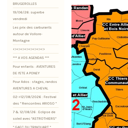
BRUGEROLLES
19/06/26: superbe
vendredi
Les prix des carburants
autour de Vollore-
Montagne
<><><><><><><><>
*** A VOS AGENDAS ***
Pour enfants : AVENTURES
DE l'ETE A PONEY
Pour Ados : stages, randos
AVENTURES A CHEVAL
02->12/08/2026 : Festival
des " Rencontres ARIOSO "
7 & 12/08/26 : Eclipse de
soleil avec "ASTROTHIERS"
" GAEC DU TRINQUART "