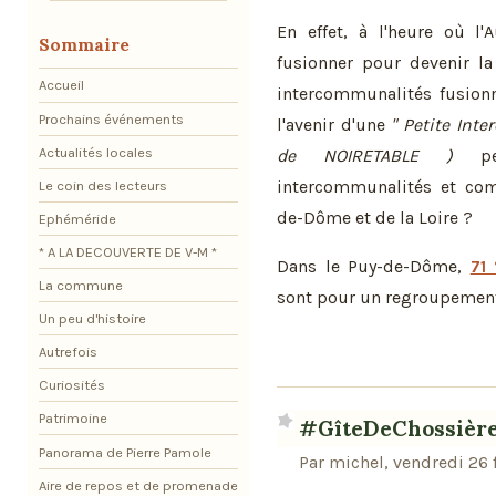
En effet, à l'heure où l
Sommaire
fusionner pour devenir l
Accueil
intercommunalités fusionn
Prochains événements
l'avenir d'une
" Petite Int
Actualités locales
de NOIRETABLE )
per
intercommunalités et co
Le coin des lecteurs
de-Dôme et de la Loire ?
Ephéméride
* A LA DECOUVERTE DE V-M *
Dans le Puy-de-Dôme,
71
La commune
sont pour un regroupeme
Un peu d'histoire
Autrefois
Curiosités
Patrimoine
#GîteDeChossièr
Panorama de Pierre Pamole
Par michel, vendredi 26 f
Aire de repos et de promenade