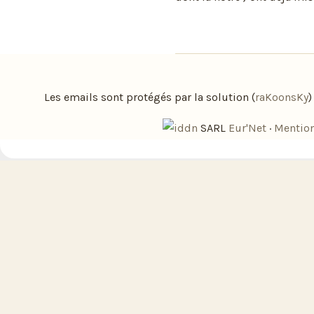
Les emails sont protégés par la solution (
raKoonsKy
SARL
Eur'Net
·
Mention