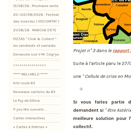
13/08/26 : Prochaine vente
20->22/08/2026 : Festival
des insectes ( VISCOMTAT )
21/08/26 : MARCHE D'ETE
PIZZAS " Click & Collect " :
les vendredis et samedis
Projet n° 3 dans le
rapport 
Dimanche soir V-M: Crep'yo
Suite à l'article paru le 
<><><><><><><><>
***** MELI-MELO *****
une
" Cellule de crise en M
Info route 63
Nouveaux cantons du 63
Le Puy de Dôme
Si vous faites partie
If you like sunsets ...
demandent si
" être Astéri
meilleure solution pour l
Cartes Interactives
collectif.
« Cartes à thèmes »