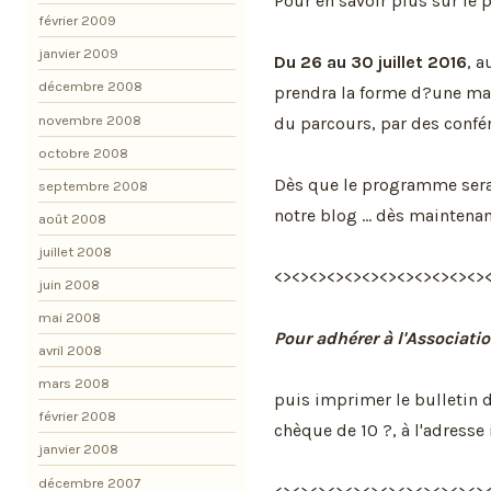
Pour en savoir plus sur le p
février 2009
janvier 2009
Du 26 au 30 juillet 2016
, a
décembre 2008
prendra la forme d?une mar
novembre 2008
du parcours, par des confére
octobre 2008
Dès que le programme sera 
septembre 2008
notre blog ... dès maintena
août 2008
juillet 2008
<><><><><><><><><><><><>
juin 2008
mai 2008
Pour adhérer à l'Associati
avril 2008
mars 2008
puis imprimer le bulletin d
février 2008
chèque de 10 ?, à l'adresse
janvier 2008
décembre 2007