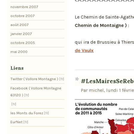
<><><><><><><><><><><><>
novembre 2007
octobre 2007
Le Chemin de Sainte-Agathe
août 2007
Chemin de Montaigne )
:
janvier 2007
qui ira de Brussieu à Thier
octobre 2005
de Vaulx
mai 2000
Liens
Twitter ( Vollore Montagne )
#LesMairesSeRebi
Facebook ( Vollore Montagne
Par michel, lundi 1 févri
63120 )
les Monts du Forez
Eur'Net