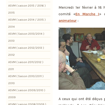
ASVM ( saison 2015 / 2016 )
Mercredi 1er février à 1
2015
comité «
En Marche !
» 
ASVM ( saison 2014 / 2015 )
animateur
:
2014
ASVM ( Saison 2013/2014 )
2013
ASVM ( saison 2012/2013 )
2012
ASVM ( saison 2011/2012 )
2011
ASVM ( Saison 2010/2011 )
2010
ASVM ( saison 2009/2010 )
2009
A ceux qui ont été déçus 
ASVM ( saison 2008/2009 )