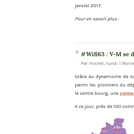
janvier 2017.
Pour en savoir plus :
#Wifi63 : V-M se 
Par michel, lundi 1 févr
Grâce au dynamisme de son
parmi les pionniers du dé
le centre bourg, une
connex
A ce jour, près de 100 com