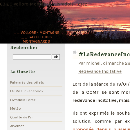
63120 Vollore-Montagne · Livradois-Forez
__ VOLLORE - MONTAGNE
__ GAZETTE DES
MONTAGNARDS
Rechercher
#LaRedevanceIncit
Par michel, dimanche 28 
Redevance Incitative
La Gazette
Palmarès des billets
Lors de la séance du 19/01
LGDM sur Facebook
de la CCMT se sont mont
redevance incitative, mais
Livradois-Forez
Météo
Ils ont exprimés le souha
Qualité de l'air
solution, comme par e
Arvernet
proposée depuis plusieu