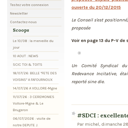
Testez votre connexion
ouverte du 20/12/2015
Newsletter
Le Conseil s'est positionné,
Contactez-nous
proposée
Scoops
Voir en page 13 du P-V de
Le 10/08 : la merveille du
jour
10 AOUT : NEWS
SCIC TOI & TOITS
Un Comité Syndical du
18/07/26: BELLE "FETE DES
Redevance Incitative, éta
VOISINS" A FAFOURNOUX
reporté sine die.
14/07/26 A VOLLORE-Mgne
11/07/26 : 3 CEREMONIES
Vollore-Mgne & Le
Brugeron
#SDCI : excellente
06/07/2026 : visite de
Par michel, dimanche 28 
notre DEPUTE J.