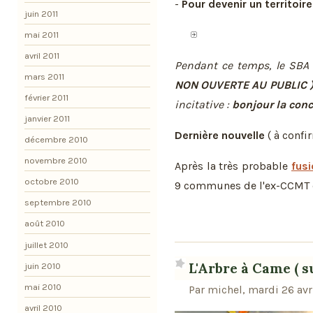
-
Pour devenir un territoir
juin 2011
mai 2011
avril 2011
Pendant ce temps, le SBA
mars 2011
NON OUVERTE AU PUBLIC 
février 2011
incitative :
bonjour la conc
janvier 2011
Dernière nouvelle
( à confir
décembre 2010
novembre 2010
Après la très probable
fus
octobre 2010
9 communes de l'ex-CCMT co
septembre 2010
août 2010
juillet 2010
L'Arbre à Came ( su
juin 2010
mai 2010
Par michel, mardi 26 avr
avril 2010