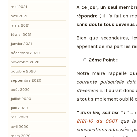
A ce jour, un seul membr
mai 2021
répondre
( il l'a fait en 
avril 2021
sans doute tous devenus
mars 2021
février 2021
Bien que secondaires, l
janvier 2021
appellent de ma part les r
décembre 2020
2ème Point :
novembre 2020
octobre 2020
Notre maire rappelle qu
septembre 2020
courante puisqu'elle do
août 2020
d'exercice ».
Il aurait donc d
a tout simplement oublié de
juillet 2020
juin 2020
" dura lex, sed lex "
:
" ...
mai 2020
2121-10 du CGCT
que la 
avril 2020
convocations adressées pa
mars 2020