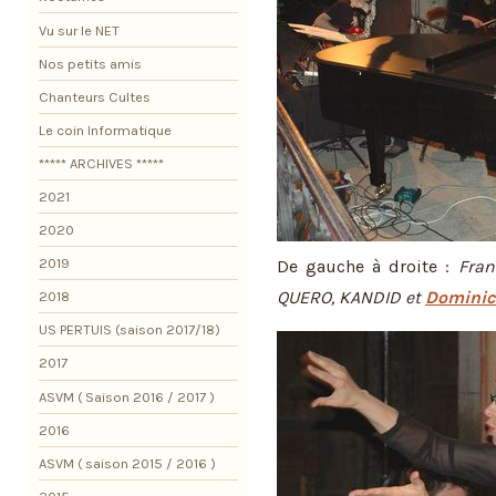
Vu sur le NET
Nos petits amis
Chanteurs Cultes
Le coin Informatique
***** ARCHIVES *****
2021
2020
2019
De gauche à droite :
Fran
QUERO, KANDID et
Dominic
2018
US PERTUIS (saison 2017/18)
2017
ASVM ( Saison 2016 / 2017 )
2016
ASVM ( saison 2015 / 2016 )