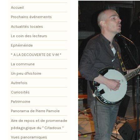
Accueil
Prochains événements
Actualités locales
Le coin des lecteurs
Ephéméride
* A LA DECOUVERTE DE V-M *
La commune
Un peu d'histoire
Autrefois
Curiosités
Patrimoine
Panorama de Pierre Pamole
Aire de repos et de promenade
pédagogique du " Citadoux "
Vues panoramiques