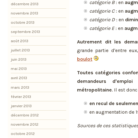
catégorie B
: en
augme
décembre 2013
catégorie C
: en
augme
novembre 2013
catégorie D
: en
dimin
octobre 2013
catégorie E
: en
augme
septembre 2013
août 2013
Autrement dit les deman
grande partie d'entre eu
juillet 2013
boulot
juin 2013
mai 2013
Toutes catégories confo
avril 2013
demandeurs d'emploi 
mars 2013
métropolitaine
. Il est donc 
février 2013
en recul de seulement
janvier 2013
en augmentation de 19
décembre 2012
novembre 2012
Sources de ces statistique
octobre 2012