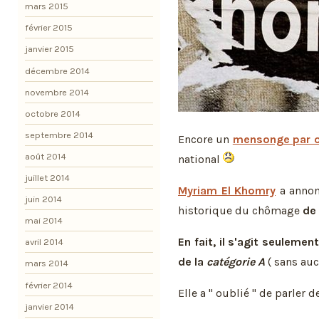
mars 2015
février 2015
janvier 2015
décembre 2014
novembre 2014
octobre 2014
septembre 2014
Encore un
mensonge par 
août 2014
national
juillet 2014
Myriam El Khomry
a annon
juin 2014
historique du chômage
de
mai 2014
En fait, il s'agit seulem
avril 2014
de la
catégorie A
( sans aucu
mars 2014
février 2014
Elle a " oublié " de parler 
janvier 2014