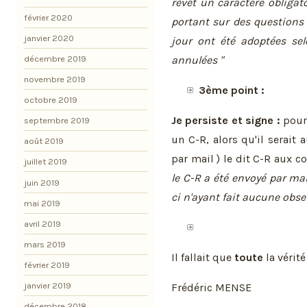
revêt un caractère obligat
février 2020
portant sur des questions q
janvier 2020
jour ont été adoptées sel
décembre 2019
annulées "
novembre 2019
3ème point :
octobre 2019
Je persiste et signe :
pour
septembre 2019
un C-R, alors qu'il serait
août 2019
par mail ) le dit C-R aux co
juillet 2019
le C-R a été envoyé par mail à
juin 2019
ci n'ayant fait aucune obse
mai 2019
avril 2019
mars 2019
Il fallait que
toute
la vérité
février 2019
janvier 2019
Frédéric MENSE
décembre 2018