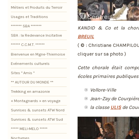
Métiers et Produits du Terroir
Usages et Traditions
******* SBA *******
KANDID & Co et la chora
SBA : la Redevance Incitative
BREUIL
( © : Christiane CHAMPILOU
****** C.C.M.T. ******
cliquer sur sa photo )
Bienvenue en Mgne-Thiernoise
Evénements culturels
Cette chorale était com
Sites " Amis "
écoles primaires publiques 
** AUTOUR DU MONDE **
Vollore-Ville
Trekking en amazonie
Jean-Zay de Courpièr
« Montagnards » en voyage
la classe
ULIS
de Cour
Sunrises & sunsets ATW Nord
Sunrises & sunsets ATW Sud
***** MELI-MELO *****
Nocturnes