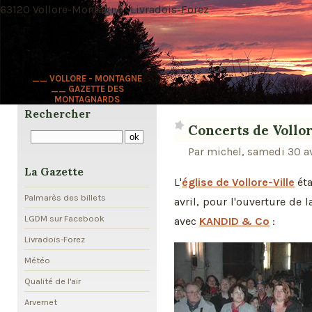
63120 Vollore-Montagne · Livradois-Forez
__ VOLLORE - MONTAGNE
__ GAZETTE DES
MONTAGNARDS
Rechercher
Concerts de Vollo
Par michel, samedi 30 av
La Gazette
L'
église de Vollore-Ville
éta
Palmarès des billets
avril, pour l'ouverture de 
LGDM sur Facebook
avec
KANDID & Co
:
Livradois-Forez
Météo
Qualité de l'air
Arvernet