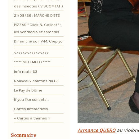
des insectes ( VISCOMTAT )
21/08/26 : MARCHE D'ETE
PIZZAS " Click & Collect " :
les vendredis et samedis
Dimanche soir V-M: Crep'yo
<><><><><><><><>
***** MELI-MELO *****
Info route 63
Nouveaux cantons du 63
Le Puy de Dôme
If you like sunsets ...
Cartes Interactives
« Cartes à thèmes »
Armance QUERO
au violonc
Sommaire