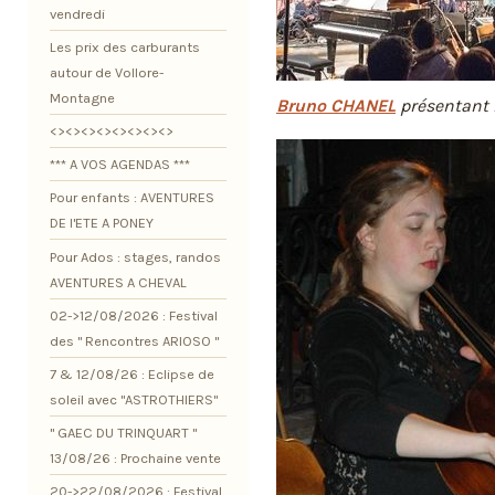
vendredi
Les prix des carburants
autour de Vollore-
Montagne
Bruno CHANEL
présentant 
<><><><><><><><>
*** A VOS AGENDAS ***
Pour enfants : AVENTURES
DE l'ETE A PONEY
Pour Ados : stages, randos
AVENTURES A CHEVAL
02->12/08/2026 : Festival
des " Rencontres ARIOSO "
7 & 12/08/26 : Eclipse de
soleil avec "ASTROTHIERS"
" GAEC DU TRINQUART "
13/08/26 : Prochaine vente
20->22/08/2026 : Festival