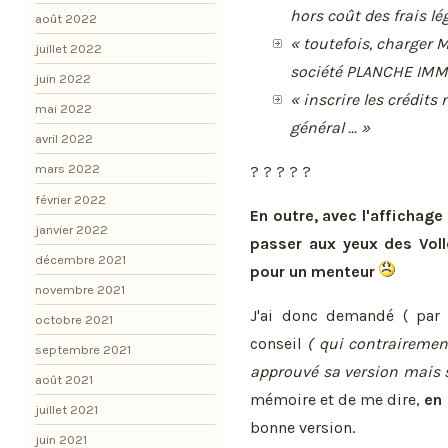
hors coût des frais l
août 2022
« toutefois, charger 
juillet 2022
société PLANCHE IMMO 
juin 2022
« inscrire les crédits
mai 2022
général ... »
avril 2022
mars 2022
? ? ? ? ?
février 2022
En outre, avec l'affichag
janvier 2022
passer aux yeux des Vollo
décembre 2021
pour un menteur
novembre 2021
J'ai donc demandé ( par
octobre 2021
conseil
( qui contrairemen
septembre 2021
approuvé sa version mais so
août 2021
mémoire et de me dire,
en
juillet 2021
bonne version.
juin 2021