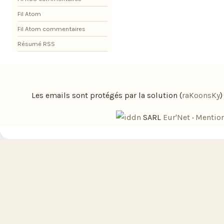
Fil Atom
Fil Atom commentaires
Résumé RSS
Les emails sont protégés par la solution (
raKoonsKy
SARL
Eur'Net
·
Mention