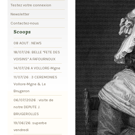
Testez votre connexion
Newsletter
Contactez-nous
Scoops
08 AOUT : NEWS
18/07/26: BELLE "FETE DES
VOISINS" A FAFOURNOUX
14/07/26 A VOLLORE-Mgne
11/07/26 : 3 CEREMONIES
Vollore-Mgne & Le
Brugeron
06/07/2026 : visite de
notre DEPUTE J.
BRUGEROLLES
19/06/26: superbe
vendredi