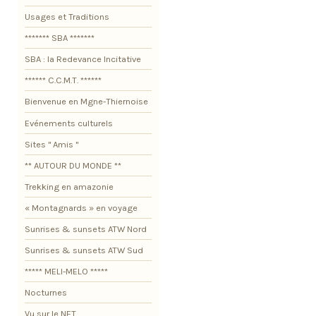
Usages et Traditions
******* SBA *******
SBA : la Redevance Incitative
****** C.C.M.T. ******
Bienvenue en Mgne-Thiernoise
Evénements culturels
Sites " Amis "
** AUTOUR DU MONDE **
Trekking en amazonie
« Montagnards » en voyage
Sunrises & sunsets ATW Nord
Sunrises & sunsets ATW Sud
***** MELI-MELO *****
Nocturnes
Vu sur le NET