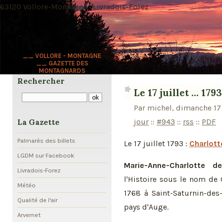
63120 Vollore-Montagne · Livradois-Forez
__ VOLLORE - MONTAGNE
__ GAZETTE DES
MONTAGNARDS
Rechercher
Le 17 juillet ... 1793
Par michel, dimanche 17 
jour
::
#943
::
rss
::
PDF
La Gazette
Palmarès des billets
Le 17 juillet 1793 :
Charlott
LGDM sur Facebook
Marie-Anne-Charlotte 
Livradois-Forez
l'Histoire sous le nom de C
Météo
1768 à Saint-Saturnin-des
Qualité de l'air
pays d'Auge.
Arvernet