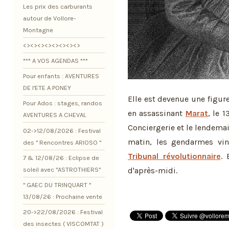
Les prix des carburants
autour de Vollore-
Montagne
<><><><><><><><>
*** A VOS AGENDAS ***
Pour enfants : AVENTURES
DE l'ETE A PONEY
Elle est devenue une figur
Pour Ados : stages, randos
en assassinant
Marat
, le 1
AVENTURES A CHEVAL
Conciergerie et le lendemai
02->12/08/2026 : Festival
matin, les gendarmes vin
des " Rencontres ARIOSO "
Tribunal révolutionnaire
. 
7 & 12/08/26 : Eclipse de
soleil avec "ASTROTHIERS"
d'après-midi.
" GAEC DU TRINQUART "
13/08/26 : Prochaine vente
20->22/08/2026 : Festival
des insectes ( VISCOMTAT )