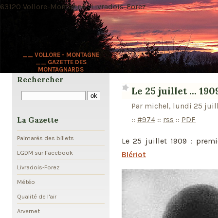
63120 Vollore-Montagne · Livradois-Forez
__ VOLLORE - MONTAGNE
__ GAZETTE DES
MONTAGNARDS
Rechercher
Le 25 juillet ... 190
Par michel, lundi 25 juil
::
#974
::
rss
::
PDF
La Gazette
Palmarès des billets
Le 25 juillet 1909 : prem
LGDM sur Facebook
Blériot
Livradois-Forez
Météo
Qualité de l'air
Arvernet