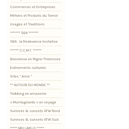
Commerces et Entreprises
Métiers et Produits du Terroir
Usages et Traditions
******* SBA *******
SBA : la Redevance Incitative
****** C.C.M.T. ******
Bienvenue en Mgne-Thiernoise
Evénements culturels
Sites " Amis "
** AUTOUR DU MONDE **
Trekking en amazonie
« Montagnards » en voyage
Sunrises & sunsets ATW Nord
Sunrises & sunsets ATW Sud
***** MELI-MELO *****