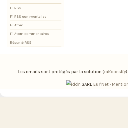
Fil RSS
Fil RSS commentaires
Fil Atom
Fil Atom commentaires
Résumé RSS
Les emails sont protégés par la solution (
raKoonsKy
SARL
Eur'Net
·
Mention