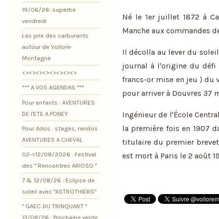
19/06/26: superbe
Né le 1er juillet 1872 à Ca
vendredi
Manche aux commandes de
Les prix des carburants
autour de Vollore-
Il décolla au lever du soleil
Montagne
journal à l'origine du dé
<><><><><><><><>
francs-or mise en jeu ) du v
*** A VOS AGENDAS ***
pour arriver à Douvres 37 
Pour enfants : AVENTURES
DE l'ETE A PONEY
Ingénieur de l'École Central
la première fois en 1907 d
Pour Ados : stages, randos
AVENTURES A CHEVAL
titulaire du premier brevet 
02->12/08/2026 : Festival
est mort à Paris le 2 août 1
des " Rencontres ARIOSO "
7 & 12/08/26 : Eclipse de
soleil avec "ASTROTHIERS"
" GAEC DU TRINQUART "
13/08/26 : Prochaine vente