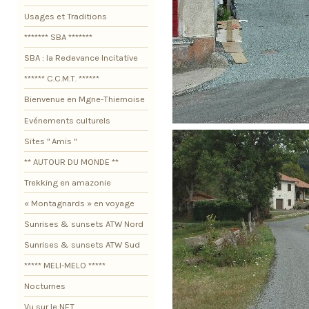
Usages et Traditions
******* SBA *******
SBA : la Redevance Incitative
****** C.C.M.T. ******
Bienvenue en Mgne-Thiernoise
Evénements culturels
Sites " Amis "
** AUTOUR DU MONDE **
Trekking en amazonie
« Montagnards » en voyage
Sunrises & sunsets ATW Nord
Sunrises & sunsets ATW Sud
***** MELI-MELO *****
Nocturnes
Vu sur le NET