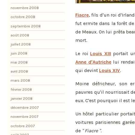
novembre 2008
Fiacre
, fils d'un roi d'Irla
octobre 2008
fut ermite dans la forêt de
septembre 2008
de Meaux. On lui prêta be
août 2008
mort.
juillet 2008
Le roi
Louis XIII
portait un
juin 2008
Anne d'Autriche
lui rendai
mai 2008
qui devint
Louis XIV
.
avril 2008
mars 2008
Moine défricheur, son e
février 2008
pauvres qu'il nourrissait de
janvier 2008
eux. C'est pourquoi il est l
décembre 2007
Un hôtel particulier portai
novembre 2007
voitures parisiennes garée
octobre 2007
de
" Fiacre "
.
août 2007