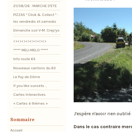
21/08/26 : MARCHE D'ETE
PIZZAS " Click & Collect " :
les vendredis et samedis
Dimanche soir V-M: Crep'yo
<><><><><><><><>
***** MELI-MELO *****
Info route 63
Nouveaux cantons du 63
Le Puy de Dôme
If you like sunsets ...
Cartes Interactives
« Cartes à thèmes »
J'espère n'avoir rien oublié 
Sommaire
Dans le cas contraire merc
Accueil