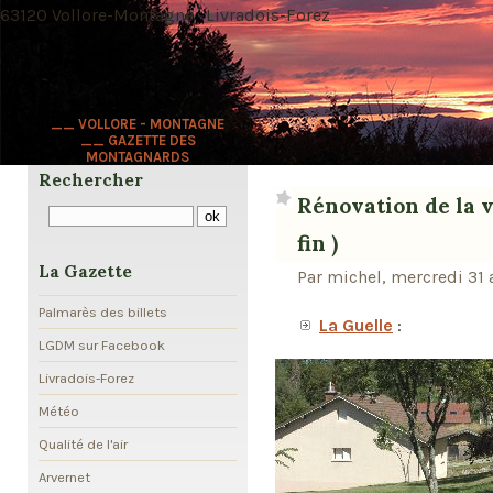
63120 Vollore-Montagne · Livradois-Forez
__ VOLLORE - MONTAGNE
__ GAZETTE DES
MONTAGNARDS
Rechercher
Rénovation de la v
fin )
La Gazette
Par michel, mercredi 31 
Palmarès des billets
La Guelle
:
LGDM sur Facebook
Livradois-Forez
Météo
Qualité de l'air
Arvernet