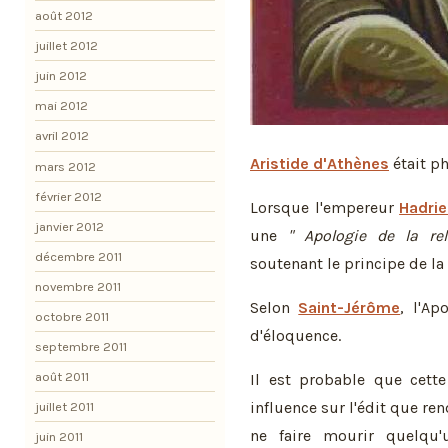
août 2012
juillet 2012
juin 2012
mai 2012
avril 2012
Aristide d'Athènes
était p
mars 2012
février 2012
Lorsque l'empereur
Hadrie
janvier 2012
une
" Apologie de la rel
décembre 2011
soutenant le principe de la 
novembre 2011
Selon
Saint-Jérôme
, l'Ap
octobre 2011
d'éloquence.
septembre 2011
août 2011
Il est probable que cett
influence sur l'édit que re
juillet 2011
ne faire mourir quelqu'
juin 2011