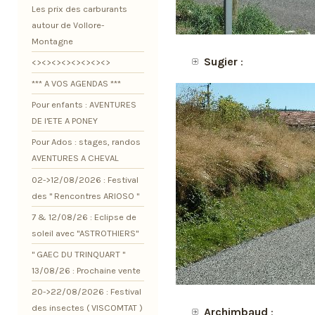
Les prix des carburants
autour de Vollore-
Montagne
Sugier
:
<><><><><><><><>
*** A VOS AGENDAS ***
Pour enfants : AVENTURES
DE l'ETE A PONEY
Pour Ados : stages, randos
AVENTURES A CHEVAL
02->12/08/2026 : Festival
des " Rencontres ARIOSO "
7 & 12/08/26 : Eclipse de
soleil avec "ASTROTHIERS"
" GAEC DU TRINQUART "
13/08/26 : Prochaine vente
20->22/08/2026 : Festival
des insectes ( VISCOMTAT )
Archimbaud
: