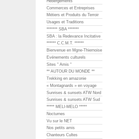
Hébergements
Commerces et Entreprises
Métiers et Produits du Terroir
Usages et Traditions
******* SBA *******
SBA : la Redevance Incitative
****** C.C.M.T. ******
Bienvenue en Mgne-Thiernoise
Evénements culturels
Sites " Amis "
** AUTOUR DU MONDE **
Trekking en amazonie
« Montagnards » en voyage
Sunrises & sunsets ATW Nord
Sunrises & sunsets ATW Sud
***** MELI-MELO *****
Nocturnes
Vu sur le NET
Nos petits amis
Chanteurs Cultes