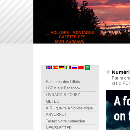
__ VOLLORE - MONTAGNE
__ GAZETTE DES
MONTAGNARDS
Numéri
Par miche
Palmarès des billets
rss
::
PD
LGDM sur Facebook
LIVRADOIS-FOREZ
METEO
AIR : qualité à Vollore-Mgne
ARVERNET
Testez votre connexion
NEWSLETTER