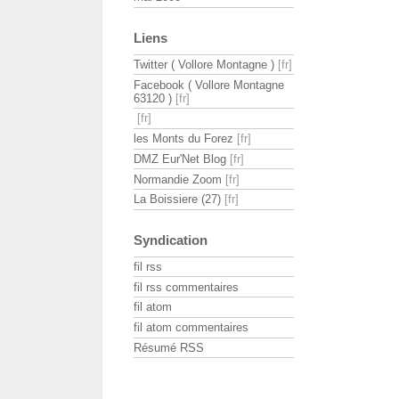
Liens
Twitter ( Vollore Montagne )
Facebook ( Vollore Montagne
63120 )
les Monts du Forez
DMZ Eur'Net Blog
Normandie Zoom
La Boissiere (27)
Syndication
fil rss
fil rss commentaires
fil atom
fil atom commentaires
Résumé RSS