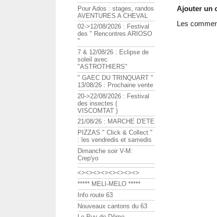
Ajouter un
Pour Ados : stages, randos
AVENTURES A CHEVAL
Les commenta
02->12/08/2026 : Festival
des " Rencontres ARIOSO
"
7 & 12/08/26 : Eclipse de
soleil avec
"ASTROTHIERS"
" GAEC DU TRINQUART "
13/08/26 : Prochaine vente
20->22/08/2026 : Festival
des insectes (
VISCOMTAT )
21/08/26 : MARCHE D'ETE
PIZZAS " Click & Collect "
: les vendredis et samedis
Dimanche soir V-M:
Crep'yo
<><><><><><><><>
***** MELI-MELO *****
Info route 63
Nouveaux cantons du 63
Le Puy de Dôme