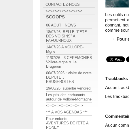
CONTACTEZ-NOUS
<><><><><><><><>
Les outils n
SCOOPS
permettent 
donnant, nota
06 AOUT : NEWS
comme sourc
18/07/26: BELLE "FETE
DES VOISINS" A
Pour e
FAFOURNOUX
14/07/26 A VOLLORE-
Mgne
11/07/26 : 3 CEREMONIES
Vollore-Mgne & Le
Brugeron
06/07/2026 : visite de notre
DEPUTE J.
Trackbacks
BRUGEROLLES
Aucun track
19/06/26: superbe vendredi
Les prix des carburants
Les trackbac
autour de Vollore-Montagne
<><><><><><><><>
*** A VOS AGENDAS ***
Commentai
Pour enfants :
AVENTURES DE l'ETE A
Aucun comme
PONEY