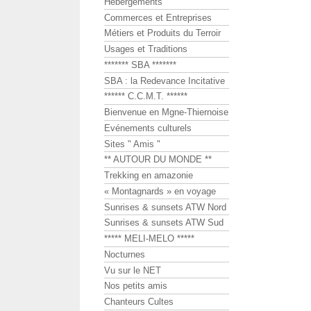
Hébergements
Commerces et Entreprises
Métiers et Produits du Terroir
Usages et Traditions
******* SBA *******
SBA : la Redevance Incitative
****** C.C.M.T. ******
Bienvenue en Mgne-Thiernoise
Evénements culturels
Sites " Amis "
** AUTOUR DU MONDE **
Trekking en amazonie
« Montagnards » en voyage
Sunrises & sunsets ATW Nord
Sunrises & sunsets ATW Sud
***** MELI-MELO *****
Nocturnes
Vu sur le NET
Nos petits amis
Chanteurs Cultes