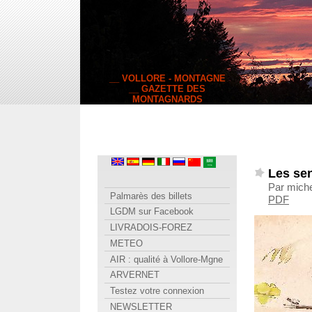
__ VOLLORE - MONTAGNE
__ GAZETTE DES
MONTAGNARDS
Les se
Par miche
Palmarès des billets
PDF
LGDM sur Facebook
LIVRADOIS-FOREZ
METEO
AIR : qualité à Vollore-Mgne
ARVERNET
Testez votre connexion
NEWSLETTER