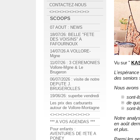
CONTACTEZ-NOUS
<><><><><><><><>
SCOOPS
07 AOUT : NEWS
18/07/26: BELLE "FETE
DES VOISINS" A
FAFOURNOUX
14/07/26 A VOLLORE-
Mgne
Vu sur "
KAS
11/07/26 : 3 CEREMONIES
Vollore-Mgne & Le
L'espérance
Brugeron
des seniors 
06/07/2026 : visite de notre
DEPUTE J.
Nous avons c
BRUGEROLLES
19/06/26: superbe vendredi
sont-i
de quo
Les prix des carburants
autour de Vollore-Montagne
sont-i
<><><><><><><><>
Notre analy
*** A VOS AGENDAS ***
en août dern
Pour enfants :
et plus.
AVENTURES DE l'ETE A
PONEY
Parmi les pe