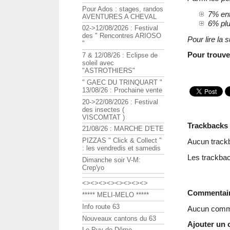
Pour Ados : stages, randos
7% ent
AVENTURES A CHEVAL
6% plu
02->12/08/2026 : Festival
des " Rencontres ARIOSO
Pour lire la su
"
Pour trouve
7 & 12/08/26 : Eclipse de
soleil avec
"ASTROTHIERS"
" GAEC DU TRINQUART "
13/08/26 : Prochaine vente
20->22/08/2026 : Festival
des insectes (
VISCOMTAT )
Trackbacks
21/08/26 : MARCHE D'ETE
PIZZAS " Click & Collect "
Aucun track
: les vendredis et samedis
Les trackbac
Dimanche soir V-M:
Crep'yo
<><><><><><><><>
Commentai
***** MELI-MELO *****
Info route 63
Aucun comme
Nouveaux cantons du 63
Ajouter un
Le Puy de Dôme