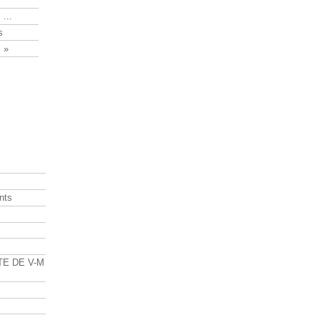
 ...
s
 »
nts
s
TE DE V-M