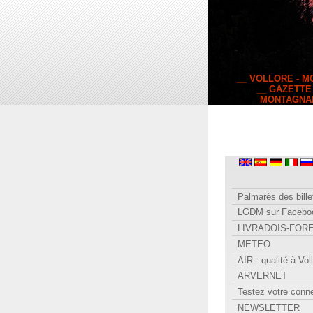
__ VOLLORE - 
__ GAZETTE
MONTAGNA
Palmarès des bille
LGDM sur Facebo
LIVRADOIS-FOR
METEO
AIR : qualité à Vol
ARVERNET
Testez votre conn
NEWSLETTER