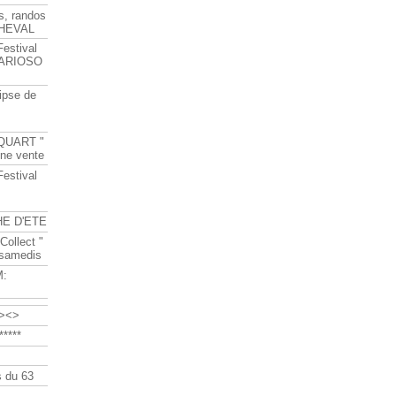
s, randos
HEVAL
Festival
s ARIOSO
ipse de
QUART "
ine vente
Festival
HE D'ETE
Collect "
 samedis
M:
><>
****
 du 63