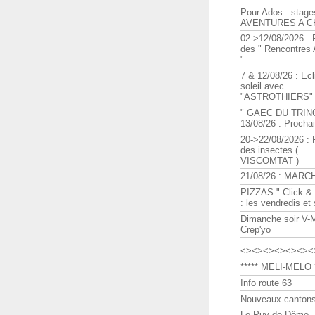
Pour Ados : stage
AVENTURES A C
02->12/08/2026 : 
des " Rencontre
"
7 & 12/08/26 : Ecl
soleil avec
"ASTROTHIERS"
" GAEC DU TRIN
13/08/26 : Procha
20->22/08/2026 : 
des insectes (
VISCOMTAT )
21/08/26 : MARC
PIZZAS " Click & 
: les vendredis et
Dimanche soir V-
Crep'yo
<><><><><><><
***** MELI-MELO *
Info route 63
Nouveaux cantons
Le Puy de Dôme