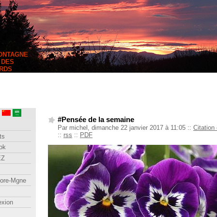
MONTAGNE
 DES
RDS
#Pensée de la semaine
Par michel, dimanche 22 janvier 2017 à 11:05
::
Citation
::
rss
::
PDF
ts
ok
EZ
lore-Mgne
exion