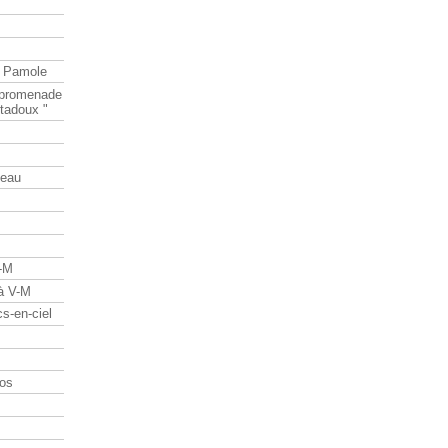
e Pamole
e promenade
tadoux "
teau
V-M
 à V-M
s-en-ciel
os