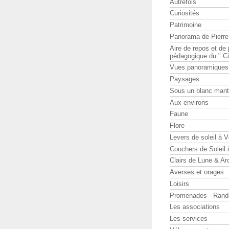
Autrefois
Curiosités
Patrimoine
Panorama de Pierr
Aire de repos et d
pédagogique du " Ci
Vues panoramiques
Paysages
Sous un blanc man
Aux environs
Faune
Flore
Levers de soleil à 
Couchers de Soleil
Clairs de Lune & Arc
Averses et orages
Loisirs
Promenades - Rand
Les associations
Les services