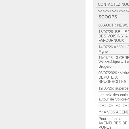
CONTACTEZ-NO
<><><><><><><
SCOOPS
08 AOUT : NEWS
18/07/26: BELLE
DES VOISINS" A
FAFOURNOUX
14/07/26 A VOLL
Mgne
11/07/26 : 3 CE
Vollore-Mgne & Le
Brugeron
06/07/2026 : visit
DEPUTE J.
BRUGEROLLES
19/06/26: superbe
Les prix des carb
autour de Vollore
<><><><><><><
*** A VOS AGEND
Pour enfants :
AVENTURES DE l
PONEY