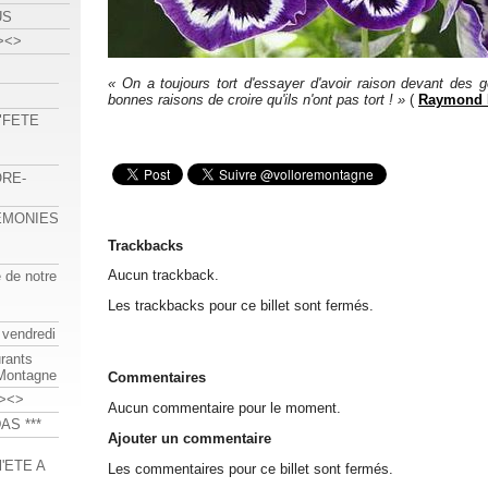
US
><>
« On a toujours tort d'essayer d'avoir raison devant des g
bonnes raisons de croire qu'ils n'ont pas tort ! »
(
Raymond
 "FETE
ORE-
REMONIES
Trackbacks
Aucun trackback.
e de notre
Les trackbacks pour ce billet sont fermés.
 vendredi
urants
-Montagne
Commentaires
><>
Aucun commentaire pour le moment.
AS ***
Ajouter un commentaire
'ETE A
Les commentaires pour ce billet sont fermés.