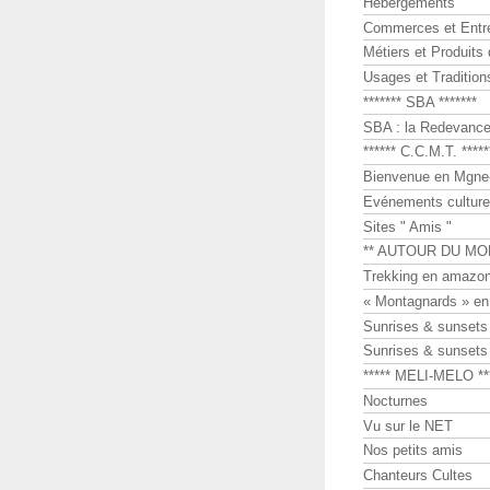
Hébergements
Commerces et Entr
Métiers et Produits 
Usages et Tradition
******* SBA *******
SBA : la Redevance 
****** C.C.M.T. *****
Bienvenue en Mgne-
Evénements culture
Sites " Amis "
** AUTOUR DU MO
Trekking en amazon
« Montagnards » en
Sunrises & sunset
Sunrises & sunset
***** MELI-MELO **
Nocturnes
Vu sur le NET
Nos petits amis
Chanteurs Cultes