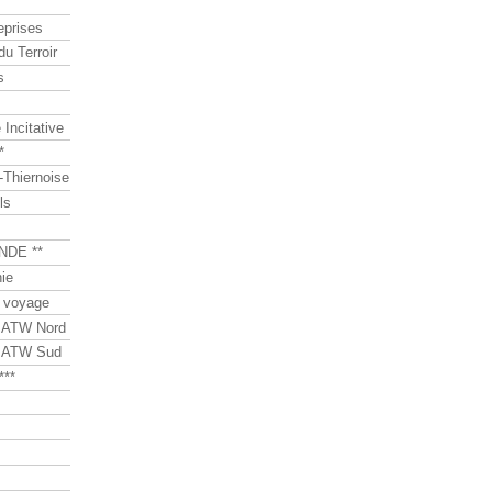
eprises
du Terroir
s
Incitative
*
Thiernoise
ls
NDE **
ie
 voyage
s ATW Nord
s ATW Sud
***