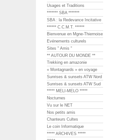
Usages et Traditions
******* SBA *******
SBA : la Redevance Incitative
****** C.C.M.T. ******
Bienvenue en Mgne-Thiernoise
Evénements culturels
Sites " Amis "
** AUTOUR DU MONDE **
Trekking en amazonie
« Montagnards » en voyage
Sunrises & sunsets ATW Nord
Sunrises & sunsets ATW Sud
***** MELI-MELO *****
Nocturnes
Vu sur le NET
Nos petits amis
Chanteurs Cultes
Le coin Informatique
***** ARCHIVES *****