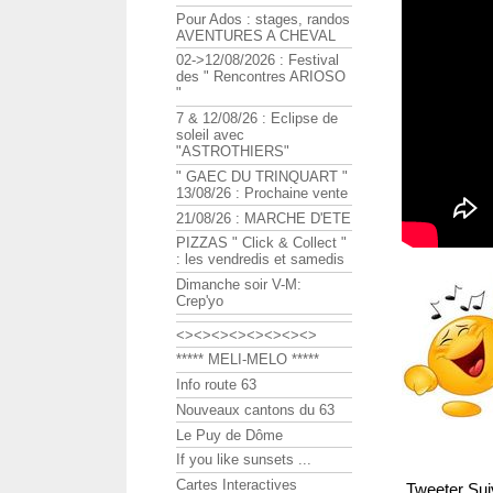
Pour Ados : stages, randos
AVENTURES A CHEVAL
02->12/08/2026 : Festival
des " Rencontres ARIOSO
"
7 & 12/08/26 : Eclipse de
soleil avec
"ASTROTHIERS"
" GAEC DU TRINQUART "
13/08/26 : Prochaine vente
21/08/26 : MARCHE D'ETE
PIZZAS " Click & Collect "
: les vendredis et samedis
Dimanche soir V-M:
Crep'yo
<><><><><><><><>
***** MELI-MELO *****
Info route 63
Nouveaux cantons du 63
Le Puy de Dôme
If you like sunsets ...
Cartes Interactives
Tweeter
Sui