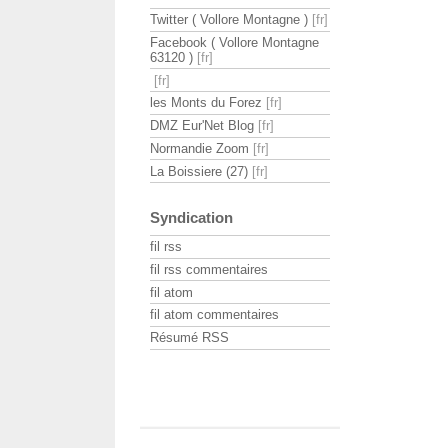
Twitter ( Vollore Montagne )
Facebook ( Vollore Montagne
63120 )
les Monts du Forez
DMZ Eur'Net Blog
Normandie Zoom
La Boissiere (27)
Syndication
fil rss
fil rss commentaires
fil atom
fil atom commentaires
Résumé RSS