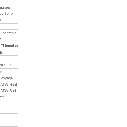
eprises
du Terroir
s
Incitative
*
Thiernoise
ls
NDE **
ie
 voyage
s ATW Nord
s ATW Sud
***