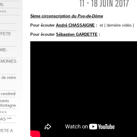
US
><>
5ème circonscription du Puy-de-Dôme
Pour écouter
André CHASSAIGNE
:
et
( dernière vidéo )
 "FETE
Pour écouter
Sébastien GARDETTE
:
ORE-
REMONIES
e de notre
 vendredi
urants
-Montagne
><>
AS ***
'ETE A