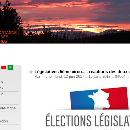
MONTAGNE
 DES
RDS
Législatives 5ème circo... : réactions des deux 
Par michel, lundi 12 juin 2017 à 15:15
::
2017
::
#4864
::
ts
ok
EZ
lore-Mgne
exion