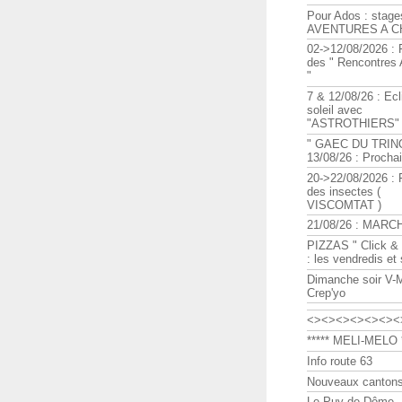
Pour Ados : stage
AVENTURES A C
02->12/08/2026 : 
des " Rencontre
"
7 & 12/08/26 : Ecl
soleil avec
"ASTROTHIERS"
" GAEC DU TRIN
13/08/26 : Procha
20->22/08/2026 : 
des insectes (
VISCOMTAT )
21/08/26 : MARC
PIZZAS " Click & 
: les vendredis et
Dimanche soir V-
Crep'yo
<><><><><><><
***** MELI-MELO *
Info route 63
Nouveaux cantons
Le Puy de Dôme