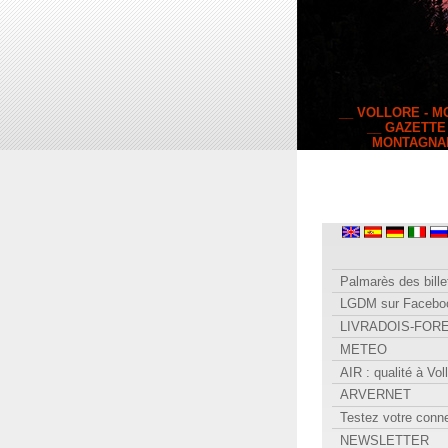
__ VOLLORE - 
__ GAZETTE
MONTAGNA
Palmarès des bille
LGDM sur Facebo
LIVRADOIS-FOR
METEO
AIR : qualité à Vol
ARVERNET
Testez votre conn
NEWSLETTER