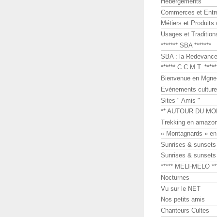
Hébergements
Commerces et Entr
Métiers et Produits 
Usages et Tradition
******* SBA *******
SBA : la Redevance 
****** C.C.M.T. *****
Bienvenue en Mgne-
Evénements culture
Sites " Amis "
** AUTOUR DU MO
Trekking en amazon
« Montagnards » en
Sunrises & sunset
Sunrises & sunset
***** MELI-MELO **
Nocturnes
Vu sur le NET
Nos petits amis
Chanteurs Cultes