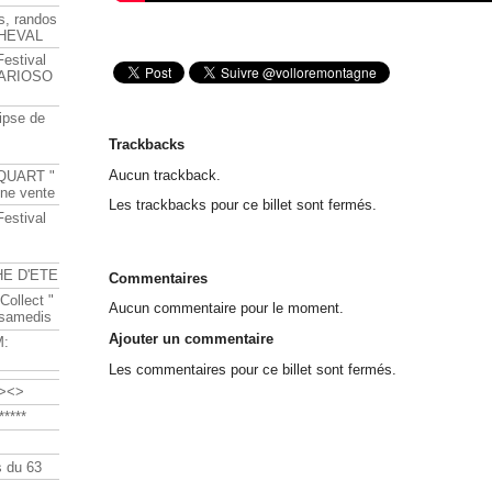
s, randos
HEVAL
Festival
s ARIOSO
ipse de
Trackbacks
Aucun trackback.
QUART "
ine vente
Les trackbacks pour ce billet sont fermés.
Festival
HE D'ETE
Commentaires
Collect "
Aucun commentaire pour le moment.
 samedis
Ajouter un commentaire
M:
Les commentaires pour ce billet sont fermés.
><>
****
 du 63