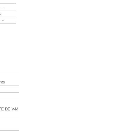
 ...
s
 »
nts
s
TE DE V-M