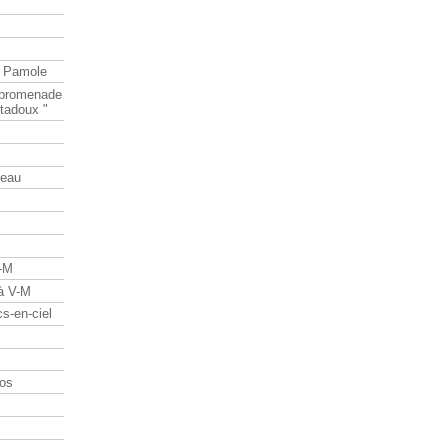
e Pamole
e promenade
tadoux "
teau
V-M
 à V-M
s-en-ciel
os