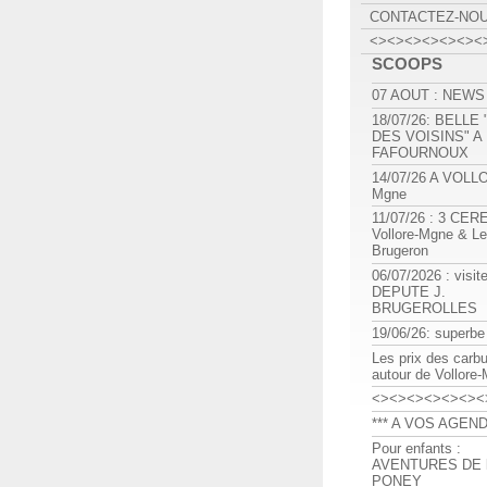
CONTACTEZ-NO
<><><><><><><
SCOOPS
07 AOUT : NEWS
18/07/26: BELLE
DES VOISINS" A
FAFOURNOUX
14/07/26 A VOLL
Mgne
11/07/26 : 3 CE
Vollore-Mgne & Le
Brugeron
06/07/2026 : visit
DEPUTE J.
BRUGEROLLES
19/06/26: superbe
Les prix des carb
autour de Vollore
<><><><><><><
*** A VOS AGEND
Pour enfants :
AVENTURES DE l
PONEY