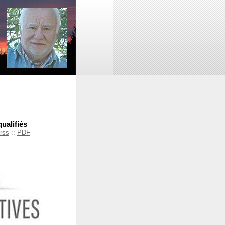
qualifiés
rss
::
PDF