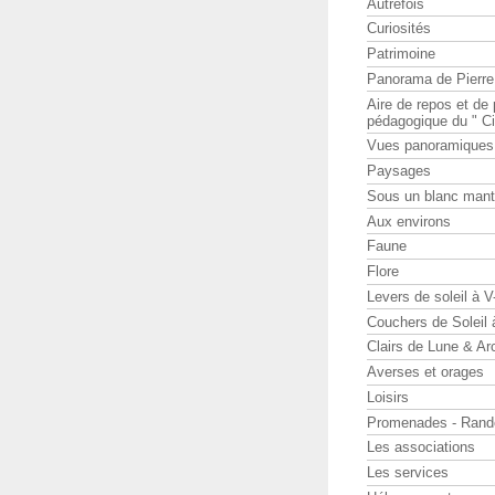
Autrefois
Curiosités
Patrimoine
Panorama de Pierr
Aire de repos et d
pédagogique du " Ci
Vues panoramiques
Paysages
Sous un blanc man
Aux environs
Faune
Flore
Levers de soleil à 
Couchers de Soleil
Clairs de Lune & Arc
Averses et orages
Loisirs
Promenades - Rand
Les associations
Les services